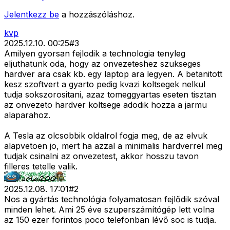
Jelentkezz be
a hozzászóláshoz.
kvp
2025.12.10. 00:25
#
3
Amilyen gyorsan fejlodik a technologia tenyleg
eljuthatunk oda, hogy az onvezeteshez szukseges
hardver ara csak kb. egy laptop ara legyen. A betanitott
kesz szoftvert a gyarto pedig kvazi koltsegek nelkul
tudja sokszorositani, azaz tomeggyartas eseten tisztan
az onvezeto hardver koltsege adodik hozza a jarmu
alaparahoz.
A Tesla az olcsobbik oldalrol fogja meg, de az elvuk
alapvetoen jo, mert ha azzal a minimalis hardverrel meg
tudjak csinalni az onvezetest, akkor hosszu tavon
filleres tetelle valik.
2025.12.08. 17:01
#
2
Nos a gyártás technológia folyamatosan fejlődik szóval
minden lehet. Ami 25 éve szuperszámítógép lett volna
az 150 ezer forintos poco telefonban lévő soc is tudja.