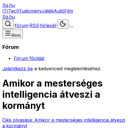
Sg.hu
IT/Tech
Tudomány
Játék
Autó
Film
Sg.hu
·
fórum
·
RSS
·
hírlevél
·
·
...
Menü
Fórum
Fórum főoldal
Jelentkezz be
a kedvenceid megtekintéséhez.
Amikor a mesterséges
intelligencia átveszi a
kormányt
Cikk olvasása:
Amikor a mesterséges intelligencia átveszi
a kormányt