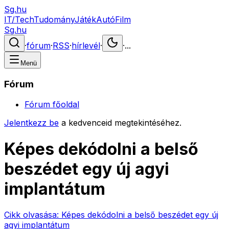
Sg.hu
IT/Tech
Tudomány
Játék
Autó
Film
Sg.hu
·
fórum
·
RSS
·
hírlevél
·
·
...
Menü
Fórum
Fórum főoldal
Jelentkezz be
a kedvenceid megtekintéséhez.
Képes dekódolni a belső
beszédet egy új agyi
implantátum
Cikk olvasása:
Képes dekódolni a belső beszédet egy új
agyi implantátum