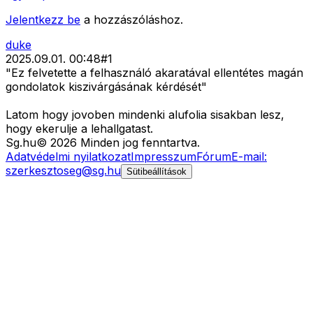
Jelentkezz be
a hozzászóláshoz.
duke
2025.09.01. 00:48
#
1
"Ez felvetette a felhasználó akaratával ellentétes magán
gondolatok kiszivárgásának kérdését"
Latom hogy jovoben mindenki alufolia sisakban lesz,
hogy ekerulje a lehallgatast.
Sg
.hu
©
2026
Minden jog fenntartva.
Adatvédelmi nyilatkozat
Impresszum
Fórum
E-mail:
szerkesztoseg@sg.hu
Sütibeállítások