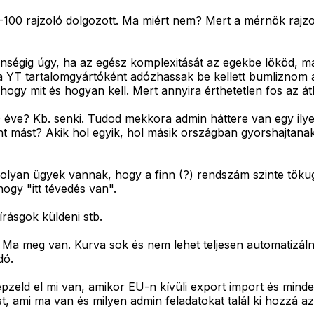
-100 rajzoló dolgozott. Ma miért nem? Mert a mérnök rajz
nségig úgy, ha az egész komplexitását az egekbe lököd, maj
gy a YT tartalomgyártóként adózhassak be kellett bumliznom
, hogy mit és hogyan kell. Mert annyira érthetetlen fos az 
40 éve? Kb. senki. Tudod mekkora admin háttere van egy ily
nt mást? Akik hol egyik, hol másik országban gyorshajtanak
r olyan ügyek vannak, hogy a finn (?) rendszám szinte töku
hogy "itt tévedés van".
írásgok küldeni stb.
t. Ma meg van. Kurva sok és nem lehet teljesen automatizál
dó.
zeld el mi van, amikor EU-n kívüli export import és minden
t, ami ma van és milyen admin feladatokat talál ki hozzá az