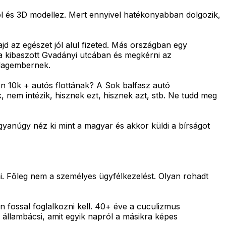
ol és 3D modellez. Mert ennyivel hatékonyabban dolgozik,
d az egészet jól alul fizeted. Más országban egy
 a kibaszott Gvadányi utcában és megkérni az
átlagembernek.
en 10k + autós flottának? A Sok balfasz autó
, nem intézik, hisznek ezt, hisznek azt, stb. Ne tudd meg
gyanúgy néz ki mint a magyar és akkor küldi a bírságot
ni. Főleg nem a személyes ügyfélkezelést. Olyan rohadt
 fossal foglalkozni kell. 40+ éve a cuculizmus
 állambácsi, amit egyik napról a másikra képes