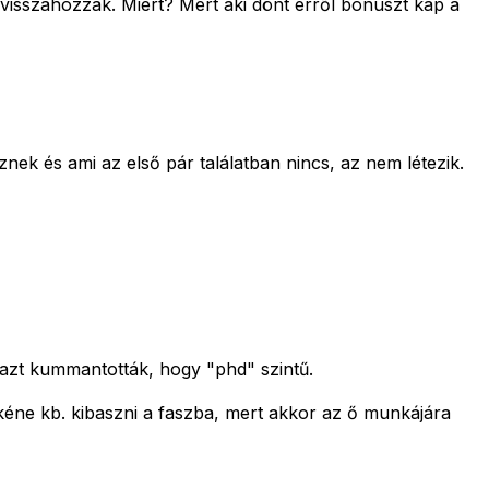
visszahozzák. Miért? Mert aki dönt erről bónuszt kap a
znek és ami az első pár találatban nincs, az nem létezik.
e azt kummantották, hogy "phd" szintű.
 kéne kb. kibaszni a faszba, mert akkor az ő munkájára