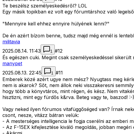
Te beszélsz személyeskedésről? LOL
Egy másik topikban ez volt egy fórumtárshoz való legelső
"Mennyire kell ehhez ennyire hülyének lenni?"
De én azért bízom benne, tudsz majd még ennél is lenteb
militavia
2025.08.14. 11:43
#
12
1
És egészen cuki. Megint csak személyeskedéssel sikerült n
manypet
2025.08.13. 22:45
#
11
1
Emberek közé azért ugye nem mész? Nyugtass meg kérlek,
nem is akarok? Sőt, nem állok neki visszakeresni semmil
hogy több a könyvtáros, mint régen, és kész. Nem vitakén
hisztizni, mint egy fürdős k&rva. Beteg vagy te, baszod! :-
Vagy neked ilyen fórumos vitafüggőséged van? Írnak neked
csont, nesze, vitázz bátran velük:
- A mesterséges intelligencia le fogja cserélni az emberi m
- Az F-15EX kifejlesztése kiváló megoldás, jobban megéri e
- Akármi.