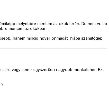
n némiképp mélyebbre mentem az okok terén. De nem volt a
lyebbre mentem az okokban.
 kisebb, hanem mindig növeli önmagát, hiába számítógép,
rtelmes-e vagy sem - egyszerűen nagyobb munkateher. Ezt
.?