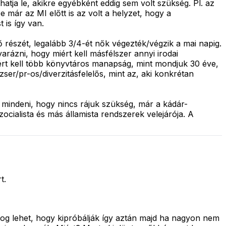
atja le, akikre egyébként eddig sem volt szükség. Pl. az
e már az MI előtt is az volt a helyzet, hogy a
 is így van.
 részét, legalább 3/4-ét nők végezték/végzik a mai napig.
rázni, hogy miért kell másfélszer annyi irodai
rt kell több könyvtáros manapság, mint mondjuk 30 éve,
r/pr-os/diverzitásfelelős, mint az, aki konkrétan
a mindeni, hogy nincs rájuk szükség, már a kádár-
cialista és más államista rendszerek velejárója. A
t.
dolog lehet, hogy kipróbálják így aztán majd ha nagyon nem