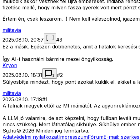
működik akkor vesznek fel újra embereket. Indiába rends
fizetése mellé, hogy milyen fasza gyerek volt mert pénzt 
Értem én, csak leszarom. :) Nem kell válaszolnod, igazam
militavia
2025.08.10. 20:57
#
3
Ez a másik. Egészen döbbenetes, amit a fiatalok keresési s
Így AI-t használni bármire mezei öngyilkosság.
Kryon
2025.08.10. 18:31
#
2
1
Súlyosbítja mindezt, hogy pont azokat küldik el, akiket 
militavia
2025.08.10. 17:19
#
1
A falnak megyek ettől az MI mániától. Az agyonreklámozot
A LLM jó valamire, de azt képzelni, hogy fullban levált m
nincs szükség. Mert láthatólag síkhülye. Síkhülye ember 
Sg
.hu
©
2026
Minden jog fenntartva.
Adatvédelmi nyilatkozat
Impresszum
Fórum
E-mail:
szerkes