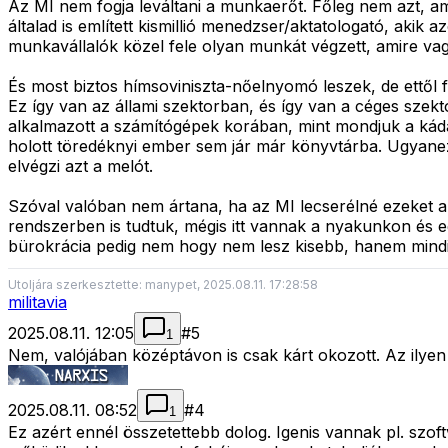
Az MI nem fogja leváltani a munkaerőt. Főleg nem azt, am
általad is említett kismillió menedzser/aktatologató, akik 
munkavállalók közel fele olyan munkát végzett, amire vagy
És most biztos hímsoviniszta-nőelnyomó leszek, de ettől f
Ez így van az állami szektorban, és így van a céges szekt
alkalmazott a számítógépek korában, mint mondjuk a kád
holott töredéknyi ember sem jár már könyvtárba. Ugyanez 
elvégzi azt a melót.
Szóval valóban nem ártana, ha az MI lecserélné ezeket az
rendszerben is tudtuk, mégis itt vannak a nyakunkon és e
bürokrácia pedig nem hogy nem lesz kisebb, hanem mindi
Utoljára szerkesztette: manypet, 2025.08.11. 17:28:58
militavia
2025.08.11. 12:05
#
5
1
Nem, valójában középtávon is csak kárt okozott. Az ilyen
2025.08.11. 08:52
#
4
1
Ez azért ennél összetettebb dolog. Igenis vannak pl. szoft