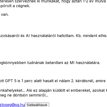
zeresen szerveznek ki munkákat, hogy aztán 1-2 év múlva 
spórolt a cégnek.
 van.
zokásairól és AI használatáról hallottam. Kb. mindent elhis
a legkönnyebben tudnának betanítani az MI használatára.
t GPT 5 is 1 perc alatt hasalt el nálam 2. kérdésnél, amir
unkahelyeket... Aki ez alapján küldött el embereket, azokat
meg ne döntsön semmiről...
ztoseg@sg.hu
Sütibeállítások