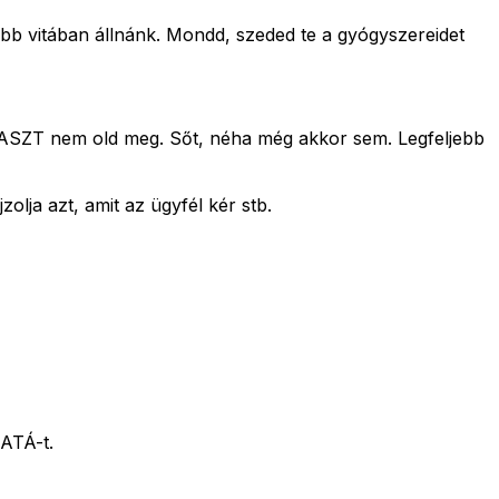
ább vitában állnánk. Mondd, szeded te a gyógyszereidet
LÓFASZT nem old meg. Sőt, néha még akkor sem. Legfeljebb
lja azt, amit az ügyfél kér stb.
KATÁ-t.