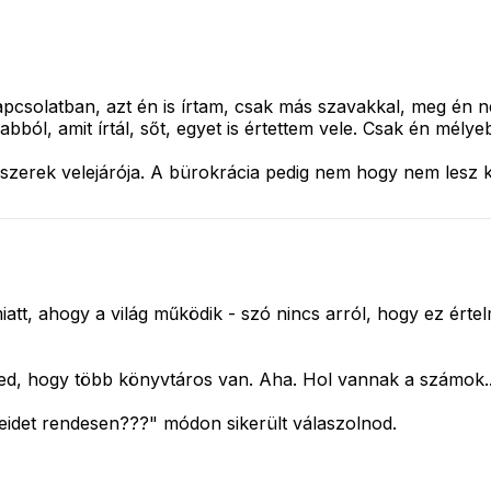
l kapcsolatban, azt én is írtam, csak más szavakkal, meg é
bból, amit írtál, sőt, egyet is értettem vele. Csak én mé
ndszerek velejárója. A bürokrácia pedig nem hogy nem lesz
miatt, ahogy a világ működik - szó nincs arról, hogy ez é
kted, hogy több könyvtáros van. Aha. Hol vannak a számok..
eidet rendesen???"
módon sikerült válaszolnod.