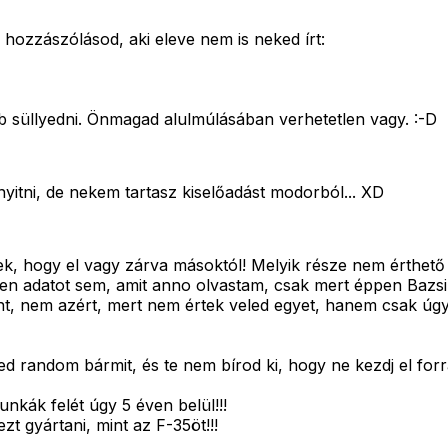
 hozzászólásod, aki eleve nem is neked írt:
b süllyedni. Önmagad alulmúlásában verhetetlen vagy. :-D
yitni, de nekem tartasz kiselőadást modorból... XD
 hogy el vagy zárva másoktól! Melyik része nem érthető 
yen adatot sem, amit anno olvastam, csak mert éppen Bazsi
t, nem azért, mert nem értek veled egyet, hanem csak úgy. 
)
 random bármit, és te nem bírod ki, hogy ne kezdj el forr
unkák felét úgy 5 éven belül!!!
zt gyártani, mint az F-35öt!!!