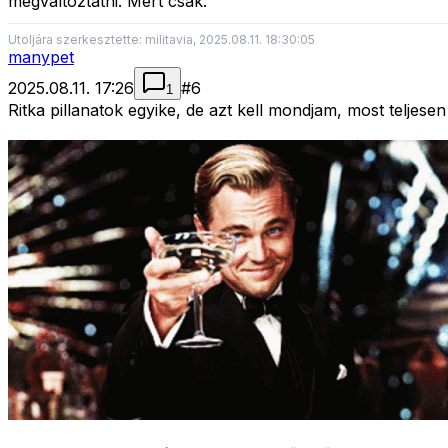
megváltoztatni. Mert csak.
Utoljára szerkesztette: militavia, 2025.08.11. 18:30:05
manypet
2025.08.11. 17:26
#
6
1
Ritka pillanatok egyike, de azt kell mondjam, most teljesen