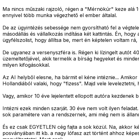
Ma nincs műszaki rajzoló, régen a "Mérnökúr" keze alá 1
ennyivel több munka végezhető el ember általal.
De az ügyintézés sebessége nem gyorsítható fel a végtele
másodállás és vállalkozás indítása két kattintás. Én, ho
ügyfélszolist, hogy állítsa be, mert én képtelen voltam rá
De ugyanez a versenyszféra is. Régen ki lízingelt autót 
üzemeltetőjével, akik termelik a bírság hegyeket és minde
milyen kifogásokkal.
Az AI helyből elesne, ha bármit el kéne intéznie... Amiko
Hollandiából valaki, hogy "fizess". Majd vele leveleztetni, 
Vagy, amikor 10 éve lejelentett ellopott autóra kezdenek b
Intézni ezek minden szarját. 30 éve nem volt ilyen felada
sok paramétere van a rendszernek, ami még nem is állan
És ez csak EGYETLEN cég fajta a sok közül. Na, akkor kép
posványában itt kb. a nagy lófasz azt történt ahhoz képes