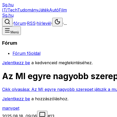
Sg.hu
IT/Tech
Tudomány
Játék
Autó
Film
Sg.hu
·
fórum
·
RSS
·
hírlevél
·
·
...
Menü
Fórum
Fórum főoldal
Jelentkezz be
a kedvenceid megtekintéséhez.
Az MI egyre nagyobb szerep
Cikk olvasása:
Az MI egyre nagyobb szerepet játszik a m
Jelentkezz be
a hozzászóláshoz.
manypet
2025.08.18. 09:06
#
13