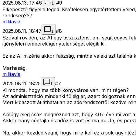
2025.08.13. 17:46
#
9
1
Elképesztő figyelni téged. Kivételesen egyetértettem vel
rendesen???
militavia
2025.08.11. 18:47
#
8
1
Szóval röviden, az AI egy asszisztens, ami segít egyes 
igénytelen emberek igénytelenségét elégíti ki.
Ez az AI mizéria akkor faszság, mintha valaki azt találná
Marhaság.
militavia
2025.08.11. 18:25
#
7
1
Ki mondta, hogy ma több könyvtáros van, mint régen?
Az adminisztráció mindenki füléig ér, azért dolgoznak en
Mert kibaszott átláthatatlan az adórendszertől kezdve mi
Amúgy elég csak megnézned azt, hogy 40+ éve mi volt a
Akkor hány cégfajta és adózás volt és ma mi. Ja, és persze
Na, akkor kezded vágni, hogy mire kell ez a sok ügyintéző 