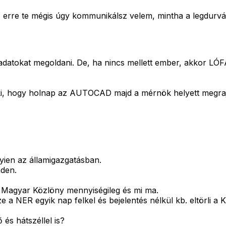
ed, erre te mégis úgy kommunikálsz velem, mintha a legdurv
feladatokat megoldani. De, ha nincs mellett ember, akkor 
 ki, hogy holnap az AUTOCAD majd a mérnök helyett megrajzo
nyien az államigazgatásban.
nden.
 Magyar Közlöny mennyiségileg és mi ma.
 a NER egyik nap felkel és bejelentés nélkül kb. eltörli a 
és hátszéllel is?