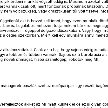
elyik érdemi munkát végzett eddig is. Maximum azokat válth
azért vannak csak ott, mert fontosnak próbálnak látszódni. D
 nem volt szükség, vagy drasztikusan túl volt fizetve. Most
üggetlenül azt is hozzá kell tenni, hogy ezen munkák döntő
orban is. Legalábbis nehezen tudja nekem bárki is megmagya
ár-rendszer írógéppel dolgozó időszakában. Vagy hogy mié
a céges szektorban. Miért kell egy munkára annyi menedzse
 alkalmazottakat. Csak az a baj, hogy sajnos eddig is tudt
gyre többen és többen vannak. Sajnos ez a bürokrácia a szo
g növeli önmagát, hiába számítógép, robotok meg MI.
 mánágerek baszták szét az európai ipar egy részét bagóér
verfejlesztők akiket az MI miatt küldtek el de ez is olyan 