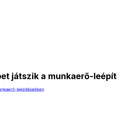
et játszik a munkaerő-leépí
unkaerő-leépítésekben