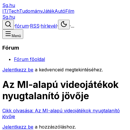
Sg.hu
IT/Tech
Tudomány
Játék
Autó
Film
Sg.hu
·
fórum
·
RSS
·
hírlevél
·
·
...
Menü
Fórum
Fórum főoldal
Jelentkezz be
a kedvenceid megtekintéséhez.
Az MI-alapú videojátékok
nyugtalanító jövője
Cikk olvasása:
Az MI-alapú videojátékok nyugtalanító
jövője
Jelentkezz be
a hozzászóláshoz.