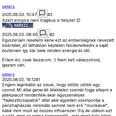
peterx
2025.08.03. 10:47
#
3
Azért ennyire nem tragikus a helyzet 😊
2025.08.03. 08:45
#
2
1
Egyszerűen resetelni kéne ezt az emberiségnek nevezett
kísérletet, jól láthatóan képtelen felülemelkedni a saját
ösztönein így kár bele minden energia és idő.
Értem én, csak leszarom. :) Nem kell válaszolnod,
igazam van.
peterx
2025.08.02. 16:12
#
1
Engem leginkább az zavar, hogy előbb utóbb egy
csomó MI által generált lélektelen szemét fogja ellepni a
játékpiacot mindenféle akár egyszemélyes
"fejlesztőcsapatok" által akik egyetlen szempontja a
pénzhajhászás minimális semmit nem érő "munkával",
kábé mint most az összes influenszer (fúj de utálom ezt
a szót, meg az egész koncepciót).. már most bele lehet