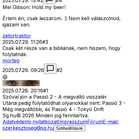
2025.07.29. 13:42
#
4
Mel Gibson: Hold my beer!
Értem én, csak leszarom. :) Nem kell válaszolnod,
igazam van.
zetortraktor
2025.07.29. 11:26
#
3
Csak két része van a bibliának, nem hiszem, hogy
folytatnák.
mortep
2025.07.29. 09:26
#
2
😄
2025.07.28. 20:16
#
1
Szóval jön a Passió 2 - A megváltó visszatér
Utána pedig folytatódhat olyanokkal mint: Passió 3 -
Még megváltóbb, és Passió 4 - Tokyo Drift
Sg
.hu
©
2026
Minden jog fenntartva.
Adatvédelmi nyilatkozat
Impresszum
Fórum
E-mail:
szerkesztoseg@sg.hu
Sütibeállítások