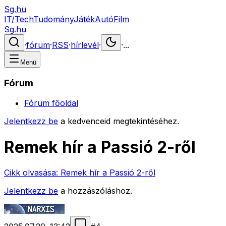
Sg.hu
IT/Tech
Tudomány
Játék
Autó
Film
Sg.hu
·
fórum
·
RSS
·
hírlevél
·
·
...
Menü
Fórum
Fórum főoldal
Jelentkezz be
a kedvenceid megtekintéséhez.
Remek hír a Passió 2-ről
Cikk olvasása:
Remek hír a Passió 2-ről
Jelentkezz be
a hozzászóláshoz.