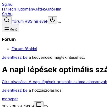
Sg.hu
IT/Tech
Tudomány
Játék
Autó
Film
Sg.hu
·
fórum
·
RSS
·
hírlevél
·
·
...
Menü
Fórum
Fórum főoldal
Jelentkezz be
a kedvenceid megtekintéséhez.
A napi lépések optimális s
Cikk olvasása:
A napi lépések optimális száma alacsonyab
Jelentkezz be
a hozzászóláshoz.
manypet
2025.08.28. 18:09
#
5