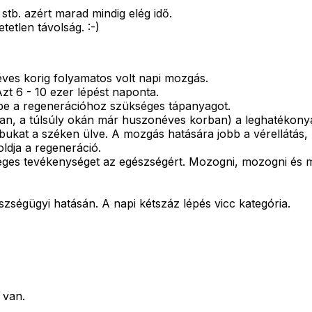
tb. azért marad mindig elég idő.
tetlen távolság. :-)
ves korig folyamatos volt napi mozgás.
t 6 - 10 ezer lépést naponta.
stbe a regenerációhoz szükséges tápanyagot.
n, a túlsúly okán már huszonéves korban) a leghatékonyabb
kat a széken ülve. A mozgás hatására jobb a vérellátás, A 
oldja a regeneráció.
séges tevékenységet az egészségért. Mozogni, mozogni és 
ségügyi hatásán. A napi kétszáz lépés vicc kategória.
 van.