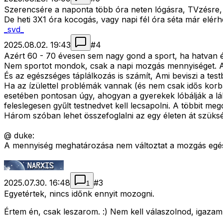
Szerencsére a naponta több óra neten lógásra, TVzésre, s
De heti 3X1 óra kocogás, vagy napi fél óra séta már elérhe
_svd_
2025.08.02. 19:43
#
4
Azért 60 - 70 évesen sem nagy gond a sport, ha hatvan é
Nem sportot mondok, csak a napi mozgás mennyiséget. Az
És az egészséges táplálkozás is számít, Ami beviszi a te
Ha az ízülettel problémák vannak (és nem csak idős korba
esetében pontosan úgy, ahogyan a gyerekek lóbálják a lábu
feleslegesen gyűlt testnedvet kell lecsapolni. A többit meg
Három szóban lehet összefoglalni az egy életen át szük
@ duke:
A mennyiség meghatározása nem változtat a mozgás egész
2025.07.30. 16:48
#
3
1
Egyetértek, nincs időnk ennyit mozogni.
Értem én, csak leszarom. :) Nem kell válaszolnod, igazam