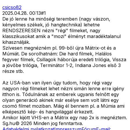
csicso82
2025.04.28. 00:13
#
1
De jó lenne ha minőségi teremben (nagy vászon,
kényelmes székek, jó hangtechnika) lehetne
RENDSZERESEN nézni "régi" filmeket, nagy
klasszikusokat amik a "mozi" élményt maradéktalanul
kihasználják.
Szívesen megnézném pl. 99-ből újra Mátrix-ot és a
Múmiát. De sorolhatnám: Die hard filmek, Halálos
fegyver filmek, Csillagok háborúja eredeti trilógia, Vissza
a jövőbe trilógia, Terminátor 1-2, Indiana Jones első 3
része stb.
Az USA-ban van ilyen úgy tudom, hogy régi vagy
nagyon régi filmeket lehet nézni simán lenne erre igény
itthon is. Tódulnának az emberek ugyanis felnőtt egy
olyan generáció akinek már esélye sem volt látni egy
csomó filmet moziban. Máig él bennem pl. a Múmia ami
elképesztő kép- és hangvilággal érkezett.
Amikor kijött VHS-en a Mátrix egy nap 2x is megnéztem.
Sg
.hu
©
2026
Minden jog fenntartva.
Adatvédelmi nyilatkozat
Impresszum
Fórum
E-mail: