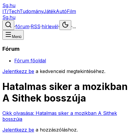
Sg.hu
IT/Tech
Tudomány
Játék
Autó
Film
Sg.hu
·
fórum
·
RSS
·
hírlevél
·
·
...
Menü
Fórum
Fórum főoldal
Jelentkezz be
a kedvenceid megtekintéséhez.
Hatalmas siker a mozikban
A Sithek bosszúja
Cikk olvasása:
Hatalmas siker a mozikban A Sithek
bosszúja
Jelentkezz be
a hozzászóláshoz.