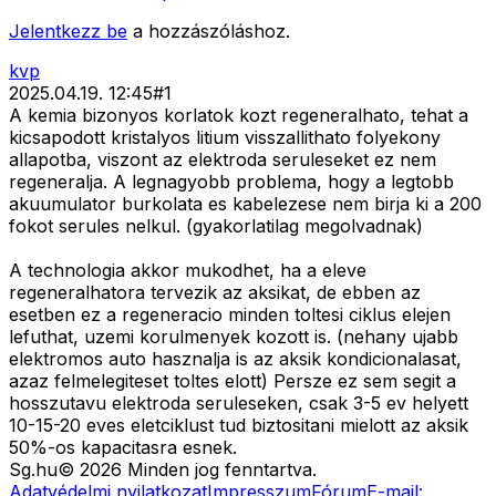
Jelentkezz be
a hozzászóláshoz.
kvp
2025.04.19. 12:45
#
1
A kemia bizonyos korlatok kozt regeneralhato, tehat a
kicsapodott kristalyos litium visszallithato folyekony
allapotba, viszont az elektroda seruleseket ez nem
regeneralja. A legnagyobb problema, hogy a legtobb
akuumulator burkolata es kabelezese nem birja ki a 200
fokot serules nelkul. (gyakorlatilag megolvadnak)
A technologia akkor mukodhet, ha a eleve
regeneralhatora tervezik az aksikat, de ebben az
esetben ez a regeneracio minden toltesi ciklus elejen
lefuthat, uzemi korulmenyek kozott is. (nehany ujabb
elektromos auto hasznalja is az aksik kondicionalasat,
azaz felmelegiteset toltes elott) Persze ez sem segit a
hosszutavu elektroda seruleseken, csak 3-5 ev helyett
10-15-20 eves eletciklust tud biztositani mielott az aksik
50%-os kapacitasra esnek.
Sg
.hu
©
2026
Minden jog fenntartva.
Adatvédelmi nyilatkozat
Impresszum
Fórum
E-mail: