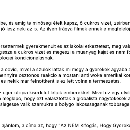
e, és amíg te minőségi ételt kapsz, ő cukros vizet, zsírba
ó lesz neki az is. Az ilyen trágya filmek ennek a megfelelőj
gyorsettermek gyerekmenuit es az iskolai etkeztetest, meg v
egissza a cukros vizet es megeszi a muanyag kajat es nem f
logiai kondicionalasnak.
 covid, mivel a szulok lattak mi megy a gyerekek agyaba az
amennyire osztonos reakcio a mostani anti woke amerikai k
s nekik mar felnottkent is ez lett volna a termeszetes.
az eger utopia kiserletet latjuk emberekkel. Mivel ez egy e
meglepo, hogy ezt valasztottak a globalista nagytokesek a
loslegesse valik szamukra a bolygo lakosssaganak tobbseg
ttel ajánlom, a címe az, hogy "Az NEM Kifogás, Hogy Gyerek