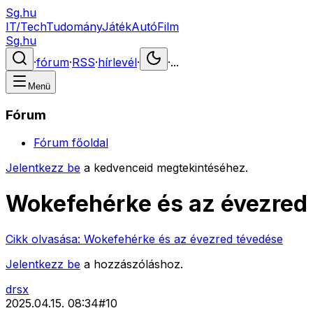
Sg.hu
IT/Tech
Tudomány
Játék
Autó
Film
Sg.hu
·
fórum
·
RSS
·
hírlevél
·
·
...
Menü
Fórum
Fórum főoldal
Jelentkezz be
a kedvenceid megtekintéséhez.
Wokefehérke és az évezred
Cikk olvasása:
Wokefehérke és az évezred tévedése
Jelentkezz be
a hozzászóláshoz.
drsx
2025.04.15. 08:34
#
10