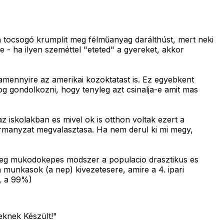
n tocsogó krumplit meg félműanyag darálthúst, mert neki
e - ha ilyen szeméttel "eteted" a gyereket, akkor
alamennyire az amerikai kozoktatast is. Ez egyebkent
og gondolkozni, hogy tenyleg azt csinalja-e amit mas
 iskolakban es mivel ok is otthon voltak ezert a
ormanyzat megvalasztasa. Ha nem derul ki mi megy,
lvileg mukodokepes modszer a populacio drasztikus es
 munkasok (a nep) kivezetesere, amire a 4. ipari
e, a 99%)
eknek Készült!"