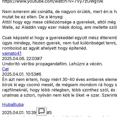
https://www.youtube.com/watch?v=7Vy7zGWg19k
Nem ismerem aki csinálta, de nagyon örülök, mert én is h
mutat be ez ellen. De a lényeg:
Attól hogy egy mese célközönsége a gyerekek, attól még 
Walle, az Aladdin vagy ezer másik dolog, ami mellette szól
Csak képzeld el hogy a gyerekeddel együtt mész étterembe
úgyis mindegy, hiszen gyerek, nem tud különbséget tenni, j
rombolod az agyát ahelyett hogy építenéd.
yamato41
2025.04.06. 22:03
#
7
Undorító vérlbsi propagandafilm. Lehúzni a vécén.
Cat
2025.04.01. 10:53
#
6
Én azt nem értem, hogy miért 30-40 éves emberek elemezg
bírok ki egy csomó mesét, de mégsem mondom rá hogy sz
rajzfilmeknél, hogy több rétegben, több szinthez szól, és 
unalmas a sztori, nyilván nem köti le őket => szar. Szerin
HubaBuba
2025.04.01. 10:39
#
5