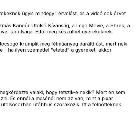
rekeknek úgyis mindegy" érvelést, és a videó sok érvet
izmás Kandúr Utolsó Kívánság, a Lego Movie, a Shrek, a
, íve, tanulsága. Ettől még készülhet gyerekeknek.
 tocsogó krumplit meg félműanyag darálthúst, mert neki
e - ha ilyen szeméttel "eteted" a gyereket, akkor
egkérdezte valaki, hogy tetszik-e nekik? Mert én sem
i. És ennél a mesénél nem az van, mint a pixar
utolsósorban utóbbi is szórakozik. Itt a felnőtteknek