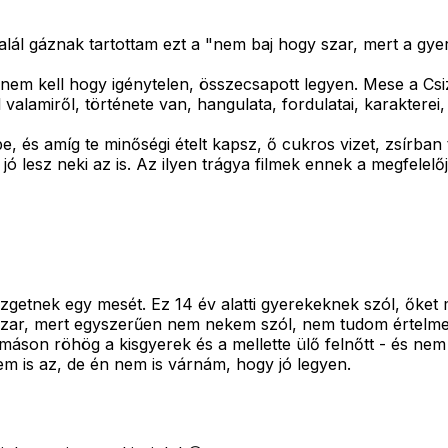
alál gáznak tartottam ezt a "nem baj hogy szar, mert a gye
nem kell hogy igénytelen, összecsapott legyen. Mese a Cs
 valamiről, története van, hangulata, fordulatai, karakterei
, és amíg te minőségi ételt kapsz, ő cukros vizet, zsírban
ó lesz neki az is. Az ilyen trágya filmek ennek a megfelelőj
etnek egy mesét. Ez 14 év alatti gyerekeknek szól, őket m
ar, mert egyszerűen nem nekem szól, nem tudom értelmezn
máson röhög a kisgyerek és a mellette ülő felnőtt - és nem 
tem is az, de én nem is várnám, hogy jó legyen.