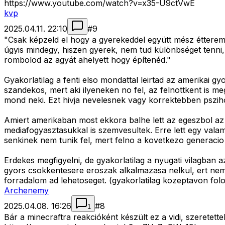
https://www.youtube.com/watch?v=x35-U9ctVwE
kvp
2025.04.11. 22:10
#
9
"Csak képzeld el hogy a gyerekeddel együtt mész étteremb
úgyis mindegy, hiszen gyerek, nem tud különbséget tenni, j
rombolod az agyát ahelyett hogy építenéd."
Gyakorlatilag a fenti elso mondattal leirtad az amerikai 
szandekos, mert aki ilyeneken no fel, az felnottkent is m
mond neki. Ezt hivja nevelesnek vagy korrektebben psziho
Amiert amerikaban most ekkora balhe lett az egeszbol az a
mediafogyasztasukkal is szemvesultek. Erre lett egy val
senkinek nem tunik fel, mert felno a kovetkezo generacio e
Erdekes megfigyelni, de gyakorlatilag a nyugati vilagban 
gyors csokkentesere eroszak alkalmazasa nelkul, ert nem 
forradalom ad lehetoseget. (gyakorlatilag kozeptavon fo
Archenemy
2025.04.08. 16:26
#
8
1
Bár a minecraftra reakcióként készült ez a vidi, szerete