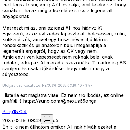
vért fogsz fosni, amíg AZT csinálja, amit te akarsz, hogy
csináljon, ha az még a közelébe sincs a legenerált
anyagoknak.
Másrészt mi az, ami az igazi AI-hoz hiányzik?
Egyszerű, az az évtizedes tapasztalat, bölcsesség, rutin,
kritikai érzék, amivel egy huszonéves ifjú titán is
rendelkezik és pillanatokon belül megállapítja a
legenerált anyagról, hogy az OK vagy nem.
Amíg egy ilyen képességet nem raknak belé, gyak
tudatot, addig az AI marad a szezonális IT marketing BS
szintjén. És csak időkérdése, hogy mikor megy a
sűlyesztőbe.
Utoljára szerkesztette: NEXUS6, 2025.03.19. 10:43:57
Histeria est magistra vitae. Ez nem trollkodás, ez online
graffiti! ;) https://suno.com/@nexus65ongs
Borg18754
2025.03.19. 09:48
#
5
Én is ki nem állhatom amikor AI-nak hívják ezeket a