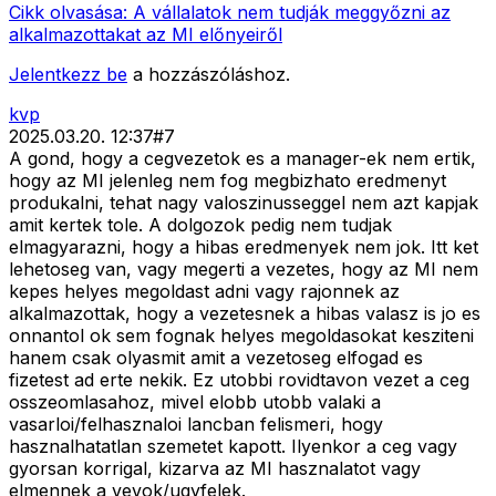
Cikk olvasása:
A vállalatok nem tudják meggyőzni az
alkalmazottakat az MI előnyeiről
Jelentkezz be
a hozzászóláshoz.
kvp
2025.03.20. 12:37
#
7
A gond, hogy a cegvezetok es a manager-ek nem ertik,
hogy az MI jelenleg nem fog megbizhato eredmenyt
produkalni, tehat nagy valoszinusseggel nem azt kapjak
amit kertek tole. A dolgozok pedig nem tudjak
elmagyarazni, hogy a hibas eredmenyek nem jok. Itt ket
lehetoseg van, vagy megerti a vezetes, hogy az MI nem
kepes helyes megoldast adni vagy rajonnek az
alkalmazottak, hogy a vezetesnek a hibas valasz is jo es
onnantol ok sem fognak helyes megoldasokat kesziteni
hanem csak olyasmit amit a vezetoseg elfogad es
fizetest ad erte nekik. Ez utobbi rovidtavon vezet a ceg
osszeomlasahoz, mivel elobb utobb valaki a
vasarloi/felhasznaloi lancban felismeri, hogy
hasznalhatatlan szemetet kapott. Ilyenkor a ceg vagy
gyorsan korrigal, kizarva az MI hasznalatot vagy
elmennek a vevok/ugyfelek.