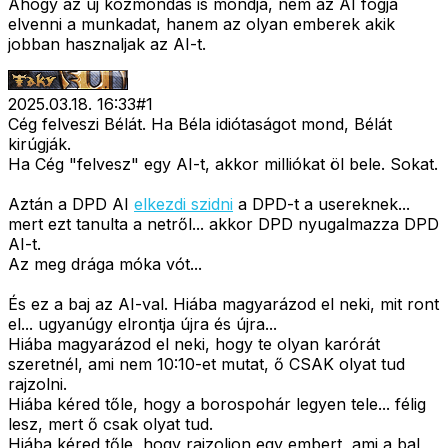
Ahogy az uj kozmondas is mondja, nem az AI fogja
elvenni a munkadat, hanem az olyan emberek akik
jobban hasznaljak az AI-t.
2025.03.18. 16:33
#
1
Cég felveszi Bélát. Ha Béla idiótaságot mond, Bélát
kirúgják.
Ha Cég "felvesz" egy AI-t, akkor milliókat öl bele. Sokat.
Aztán a DPD AI
elkezdi szidni
a DPD-t a usereknek...
mert ezt tanulta a netről... akkor DPD nyugalmazza DPD
AI-t.
Az meg drága móka vót...
És ez a baj az AI-val. Hiába magyarázod el neki, mit ront
el... ugyanúgy elrontja újra és újra...
Hiába magyarázod el neki, hogy te olyan karórát
szeretnél, ami nem 10:10-et mutat, ő CSAK olyat tud
rajzolni.
Hiába kéred tőle, hogy a borospohár legyen tele... félig
lesz, mert ő csak olyat tud.
Hiába kéred tőle, hogy rajzoljon egy embert, ami a bal