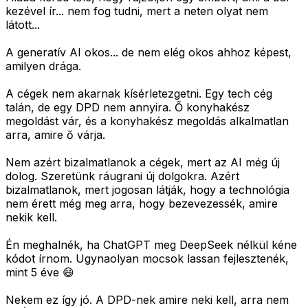
kezével ír... nem fog tudni, mert a neten olyat nem
látott...
A generatív AI okos... de nem elég okos ahhoz képest,
amilyen drága.
A cégek nem akarnak kísérletezgetni. Egy tech cég
talán, de egy DPD nem annyira. Ő konyhakész
megoldást vár, és a konyhakész megoldás alkalmatlan
arra, amire ő várja.
Nem azért bizalmatlanok a cégek, mert az AI még új
dolog. Szeretünk ráugrani új dolgokra. Azért
bizalmatlanok, mert jogosan látják, hogy a technológia
nem érett még meg arra, hogy bezevezessék, amire
nekik kell.
Én meghalnék, ha ChatGPT meg DeepSeek nélkül kéne
kódot írnom. Ugynaolyan mocsok lassan fejlesztenék,
mint 5 éve 😄
Nekem ez így jó. A DPD-nek amire neki kell, arra nem