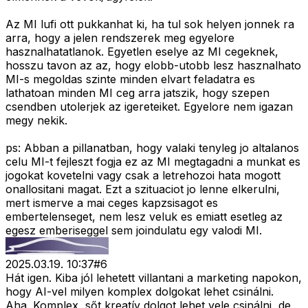
Az MI lufi ott pukkanhat ki, ha tul sok helyen jonnek ra
arra, hogy a jelen rendszerek meg egyelore
hasznalhatatlanok. Egyetlen eselye az MI cegeknek,
hosszu tavon az az, hogy elobb-utobb lesz hasznalhato
MI-s megoldas szinte minden elvart feladatra es
lathatoan minden MI ceg arra jatszik, hogy szepen
csendben utolerjek az igereteiket. Egyelore nem igazan
megy nekik.
ps: Abban a pillanatban, hogy valaki tenyleg jo altalanos
celu MI-t fejleszt fogja ez az MI megtagadni a munkat es
jogokat kovetelni vagy csak a letrehozoi hata mogott
onallositani magat. Ezt a szituaciot jo lenne elkerulni,
mert ismerve a mai ceges kapzsisagot es
embertelenseget, nem lesz veluk es emiatt esetleg az
egesz emberiseggel sem joindulatu egy valodi MI.
2025.03.19. 10:37
#
6
Hát igen. Kiba jól lehetett villantani a marketing napokon,
hogy AI-vel milyen komplex dolgokat lehet csinálni.
Aha. Komplex, sőt kreatív dolgot lehet vele csinálni, de