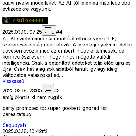
gagyi nyelvi modelleket. Az AI-tól jelenleg még legalább
évtizedekre vagyunk.
2025.03.19. 07:25
#
4
1
Az AI szinte mindenki munkáját elfogja venni! DE,
szerencsére még nem létezik. A jelenlegi nyelvi modellek
ügyesen győzik meg az embert, hogy értelmesek, de
könnyű észrevenni, hogy nincs mögötte valódi
intelligencia. Csak a betanított adatokat tolja eléd újra és
újra. Csak hát elég sok adatból tanult így egy ideig
változatos válaszokat ad...
Kissssss0
2025.03.18. 23:05
#
3
amíg őket is ki nem rúgják.
party promoted to: super goober! ignored list:
pares,tetsuo
Sequoyah
2025.03.18. 18:42
#
2