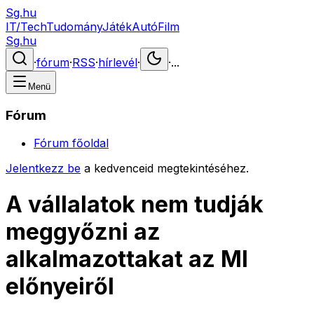
Sg.hu
IT/Tech
Tudomány
Játék
Autó
Film
Sg.hu
·
fórum
·
RSS
·
hírlevél
·
·
...
Menü
Fórum
Fórum főoldal
Jelentkezz be
a kedvenceid megtekintéséhez.
A vállalatok nem tudják
meggyőzni az
alkalmazottakat az MI
előnyeiről