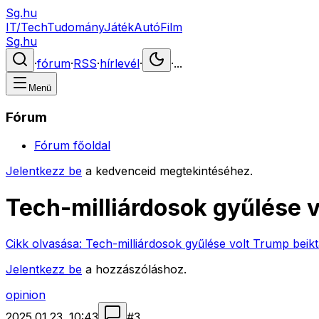
Sg.hu
IT/Tech
Tudomány
Játék
Autó
Film
Sg.hu
·
fórum
·
RSS
·
hírlevél
·
·
...
Menü
Fórum
Fórum főoldal
Jelentkezz be
a kedvenceid megtekintéséhez.
Tech-milliárdosok gyűlése v
Cikk olvasása:
Tech-milliárdosok gyűlése volt Trump beikt
Jelentkezz be
a hozzászóláshoz.
opinion
2025.01.23. 10:43
#
3