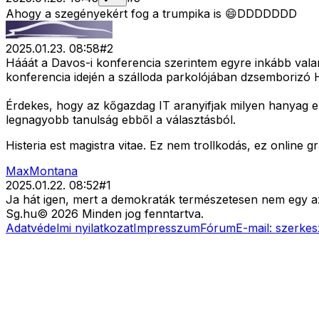
Ahogy a szegényekért fog a trumpika is 😄DDDDDDD
2025.01.23. 08:58
#
2
Hááát a Davos-i konferencia szerintem egyre inkább valam
konferencia idején a szálloda parkolójában dzsemborizó 
Érdekes, hogy az kőgazdag IT aranyifjak milyen hanyag el
legnagyobb tanulság ebből a választásból.
Histeria est magistra vitae. Ez nem trollkodás, ez online 
MaxMontana
2025.01.22. 08:52
#
1
Ja hát igen, mert a demokraták természetesen nem egy az 
Sg
.hu
©
2026
Minden jog fenntartva.
Adatvédelmi nyilatkozat
Impresszum
Fórum
E-mail:
szerkes