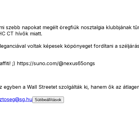
i szebb napokat megélt öregfiúk nosztalgia klubbjának tűni
HC CT hívők miatt.
eganciával voltak képesek köpönyeget fordítani a széljárá
graffiti! ;) https://suno.com/@nexus65ongs
egyben a Wall Streetet szolgálták ki, hanem ők az átlagem
ztoseg@sg.hu
Sütibeállítások