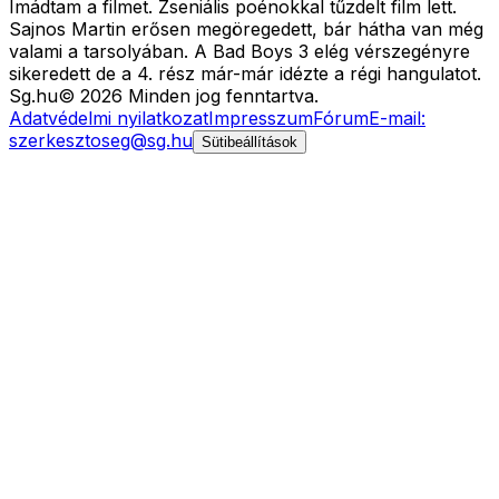
Imádtam a filmet. Zseniális poénokkal tűzdelt film lett.
Sajnos Martin erősen megöregedett, bár hátha van még
valami a tarsolyában. A Bad Boys 3 elég vérszegényre
sikeredett de a 4. rész már-már idézte a régi hangulatot.
Sg
.hu
©
2026
Minden jog fenntartva.
Adatvédelmi nyilatkozat
Impresszum
Fórum
E-mail:
szerkesztoseg@sg.hu
Sütibeállítások