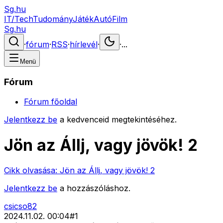
Sg.hu
IT/Tech
Tudomány
Játék
Autó
Film
Sg.hu
·
fórum
·
RSS
·
hírlevél
·
·
...
Menü
Fórum
Fórum főoldal
Jelentkezz be
a kedvenceid megtekintéséhez.
Jön az Állj, vagy jövök! 2
Cikk olvasása:
Jön az Állj, vagy jövök! 2
Jelentkezz be
a hozzászóláshoz.
csicso82
2024.11.02. 00:04
#
1