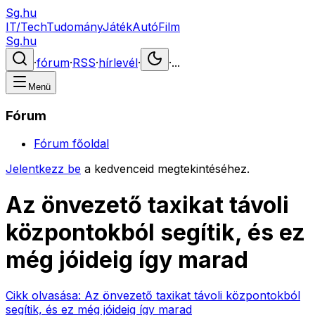
Sg.hu
IT/Tech
Tudomány
Játék
Autó
Film
Sg.hu
·
fórum
·
RSS
·
hírlevél
·
·
...
Menü
Fórum
Fórum főoldal
Jelentkezz be
a kedvenceid megtekintéséhez.
Az önvezető taxikat távoli
központokból segítik, és ez
még jóideig így marad
Cikk olvasása:
Az önvezető taxikat távoli központokból
segítik, és ez még jóideig így marad