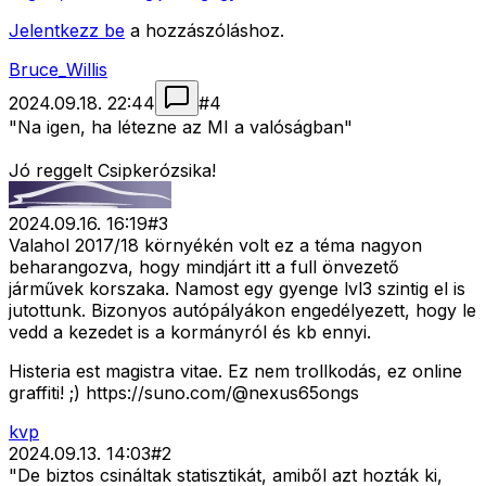
Jelentkezz be
a hozzászóláshoz.
Bruce_Willis
2024.09.18. 22:44
#
4
"Na igen, ha létezne az MI a valóságban"
Jó reggelt Csipkerózsika!
2024.09.16. 16:19
#
3
Valahol 2017/18 környékén volt ez a téma nagyon
beharangozva, hogy mindjárt itt a full önvezető
járművek korszaka. Namost egy gyenge lvl3 szintig el is
jutottunk. Bizonyos autópályákon engedélyezett, hogy le
vedd a kezedet is a kormányról és kb ennyi.
Histeria est magistra vitae. Ez nem trollkodás, ez online
graffiti! ;) https://suno.com/@nexus65ongs
kvp
2024.09.13. 14:03
#
2
"De biztos csináltak statisztikát, amiből azt hozták ki,