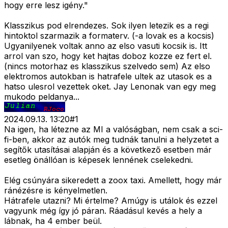
hogy erre lesz igény."
Klasszikus pod elrendezes. Sok ilyen letezik es a regi
hintoktol szarmazik a formaterv. (-a lovak es a kocsis)
Ugyanilyenek voltak anno az elso vasuti kocsik is. Itt
arrol van szo, hogy ket hajtas doboz kozze ez fert el.
(nincs motorhaz es klasszikus szelvedo sem) Az elso
elektromos autokban is hatrafele ultek az utasok es a
hatso ulesrol vezettek oket. Jay Lenonak van egy meg
mukodo peldanya...
2024.09.13. 13:20
#
1
Na igen, ha létezne az MI a valóságban, nem csak a sci-
fi-ben, akkor az autók meg tudnák tanulni a helyzetet a
segítők utasításai alapján és a következő esetben már
esetleg önállóan is képesek lennének cselekedni.
Elég csúnyára sikeredett a zoox taxi. Amellett, hogy már
ránézésre is kényelmetlen.
Hátrafele utazni? Mi értelme? Amúgy is utálok és ezzel
vagyunk még így jó páran. Ráadásul kevés a hely a
lábnak, ha 4 ember beül.