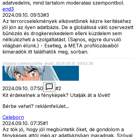
adatvedelmi, mind tartalom moderalasi szempontbol.
end3
2024.09.10. 09:53
#
3
Az terrorcselekmények elkövetőinek kézre kerítéséhez
jól jön az ilyen adatbázis. De a globálissá váló szervezett
bűnözés és drogkereskedelem elleni küzdelem sem
nélkülözheti a szolgáltatást. (Sajnos, egyre durvuló
világban élünk.) - Esetleg, a META profilozásaiból
kimaradók itt találhatók meg, sorban.
Utoljára szerkesztette: end3, 2024.09.10. 09:53:36
2024.09.10. 07:50
#
2
Kit érdekelnek a fényképek? Utalják át a lóvét!
Bérbe vehet? reklámfelület...
Celeborn
2024.09.10. 07:35
#
1
Az tök jó, hogy jól megbüntetik őket, de gondolom a
fényképek attól még az adatbázisban maradnak. Szóval