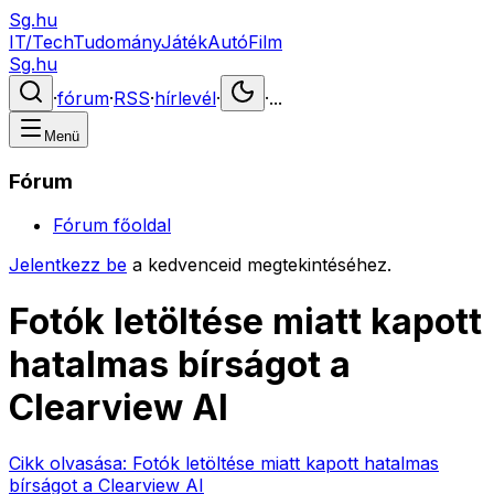
Sg.hu
IT/Tech
Tudomány
Játék
Autó
Film
Sg.hu
·
fórum
·
RSS
·
hírlevél
·
·
...
Menü
Fórum
Fórum főoldal
Jelentkezz be
a kedvenceid megtekintéséhez.
Fotók letöltése miatt kapott
hatalmas bírságot a
Clearview AI
Cikk olvasása:
Fotók letöltése miatt kapott hatalmas
bírságot a Clearview AI