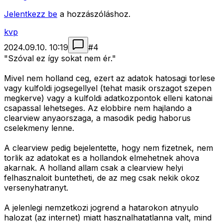
Jelentkezz be
a hozzászóláshoz.
kvp
2024.09.10. 10:19
#
4
"Szóval ez így sokat nem ér."
Mivel nem holland ceg, ezert az adatok hatosagi torlese
vagy kulfoldi jogsegellyel (tehat masik orszagot szepen
megkerve) vagy a kulfoldi adatkozpontok elleni katonai
csapassal lehetseges. Az elobbire nem hajlando a
clearview anyaorszaga, a masodik pedig haborus
cselekmeny lenne.
A clearview pedig bejelentette, hogy nem fizetnek, nem
torlik az adatokat es a hollandok elmehetnek ahova
akarnak. A holland allam csak a clearview helyi
felhasznaloit buntetheti, de az meg csak nekik okoz
versenyhatranyt.
A jelenlegi nemzetkozi jogrend a hatarokon atnyulo
halozat (az internet) miatt hasznalhatatlanna valt, mind