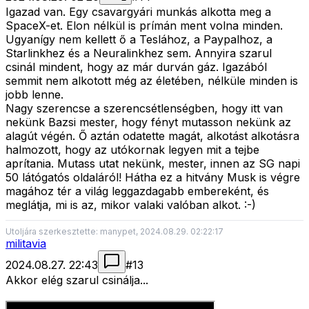
Igazad van. Egy csavargyári munkás alkotta meg a
SpaceX-et. Elon nélkül is prímán ment volna minden.
Ugyanígy nem kellett ő a Teslához, a Paypalhoz, a
Starlinkhez és a Neuralinkhez sem. Annyira szarul
csinál mindent, hogy az már durván gáz. Igazából
semmit nem alkotott még az életében, nélküle minden is
jobb lenne.
Nagy szerencse a szerencsétlenségben, hogy itt van
nekünk Bazsi mester, hogy fényt mutasson nekünk az
alagút végén. Ő aztán odatette magát, alkotást alkotásra
halmozott, hogy az utókornak legyen mit a tejbe
aprítania. Mutass utat nekünk, mester, innen az SG napi
50 látógatós oldaláról! Hátha ez a hitvány Musk is végre
magához tér a világ leggazdagabb embereként, és
meglátja, mi is az, mikor valaki valóban alkot. :-)
Utoljára szerkesztette: manypet, 2024.08.29. 02:22:17
militavia
2024.08.27. 22:43
#
13
Akkor elég szarul csinálja...