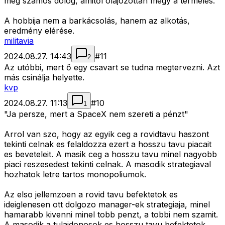
még számos dolog, amitől olajozottan megy a termelés.
A hobbija nem a barkácsolás, hanem az alkotás,
eredmény elérése.
militavia
2024.08.27. 14:43
#
11
2
Az utóbbi, mert ő egy csavart se tudna megtervezni. Azt
más csinálja helyette.
kvp
2024.08.27. 11:13
#
10
1
"Ja persze, mert a SpaceX nem szereti a pénzt"
Arrol van szo, hogy az egyik ceg a rovidtavu haszont
tekinti celnak es felaldozza ezert a hosszu tavu piacait
es beveteleit. A masik ceg a hosszu tavu minel nagyobb
piaci reszesedest tekinti celnak. A masodik strategiaval
hozhatok letre tartos monopoliumok.
Az elso jellemzoen a rovid tavu befektetok es
ideiglenesen ott dolgozo manager-ek strategiaja, minel
hamarabb kivenni minel tobb penzt, a tobbi nem szamit.
A masodik a tulajdonosok es hosszu tavu befektetok