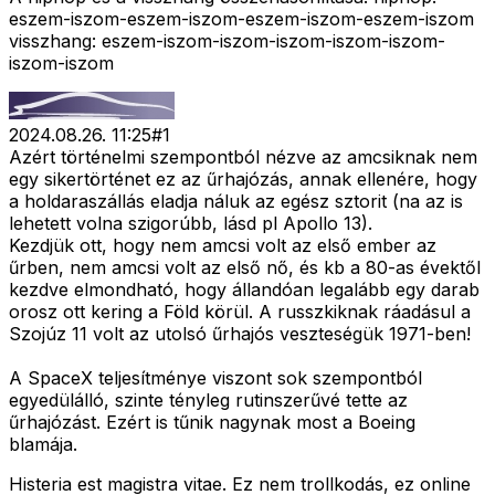
eszem-iszom-eszem-iszom-eszem-iszom-eszem-iszom
visszhang: eszem-iszom-iszom-iszom-iszom-iszom-
iszom-iszom
2024.08.26. 11:25
#
1
Azért történelmi szempontból nézve az amcsiknak nem
egy sikertörténet ez az űrhajózás, annak ellenére, hogy
a holdaraszállás eladja náluk az egész sztorit (na az is
lehetett volna szigorúbb, lásd pl Apollo 13).
Kezdjük ott, hogy nem amcsi volt az első ember az
űrben, nem amcsi volt az első nő, és kb a 80-as évektől
kezdve elmondható, hogy állandóan legalább egy darab
orosz ott kering a Föld körül. A russzkiknak ráadásul a
Szojúz 11 volt az utolsó űrhajós veszteségük 1971-ben!
A SpaceX teljesítménye viszont sok szempontból
egyedülálló, szinte tényleg rutinszerűvé tette az
űrhajózást. Ezért is tűnik nagynak most a Boeing
blamája.
Histeria est magistra vitae. Ez nem trollkodás, ez online