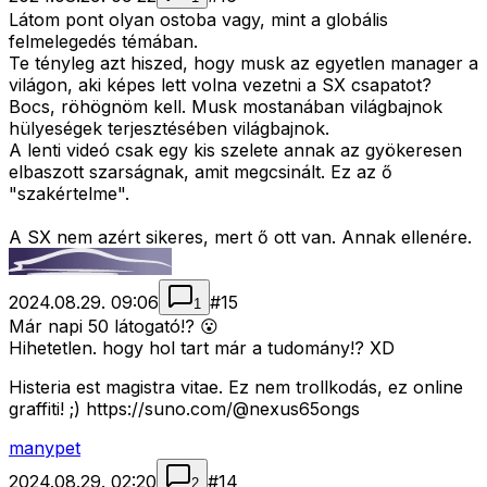
Látom pont olyan ostoba vagy, mint a globális
felmelegedés témában.
Te tényleg azt hiszed, hogy musk az egyetlen manager a
világon, aki képes lett volna vezetni a SX csapatot?
Bocs, röhögnöm kell. Musk mostanában világbajnok
hülyeségek terjesztésében világbajnok.
A lenti videó csak egy kis szelete annak az gyökeresen
elbaszott szarságnak, amit megcsinált. Ez az ő
"szakértelme".
A SX nem azért sikeres, mert ő ott van. Annak ellenére.
2024.08.29. 09:06
#
15
1
Már napi 50 látogató!? 😮
Hihetetlen. hogy hol tart már a tudomány!? XD
Histeria est magistra vitae. Ez nem trollkodás, ez online
graffiti! ;) https://suno.com/@nexus65ongs
manypet
2024.08.29. 02:20
#
14
2