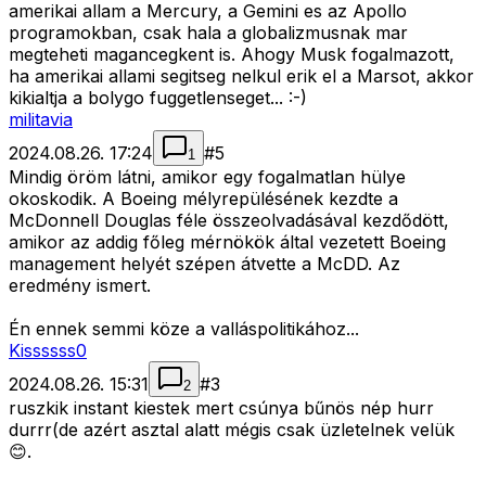
amerikai allam a Mercury, a Gemini es az Apollo
programokban, csak hala a globalizmusnak mar
megteheti magancegkent is. Ahogy Musk fogalmazott,
ha amerikai allami segitseg nelkul erik el a Marsot, akkor
kikialtja a bolygo fuggetlenseget... :-)
militavia
2024.08.26. 17:24
#
5
1
Mindig öröm látni, amikor egy fogalmatlan hülye
okoskodik. A Boeing mélyrepülésének kezdte a
McDonnell Douglas féle összeolvadásával kezdődött,
amikor az addig főleg mérnökök által vezetett Boeing
management helyét szépen átvette a McDD. Az
eredmény ismert.
Én ennek semmi köze a valláspolitikához...
Kissssss0
2024.08.26. 15:31
#
3
2
ruszkik instant kiestek mert csúnya bűnös nép hurr
durrr(de azért asztal alatt mégis csak üzletelnek velük
😊.