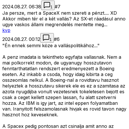
2024.08.27. 06:38
#
7
1
Ja persze, mert a SpaceX nem szereti a pénzt.... XD
Akkor miben tér el a két vallás? Az SX-et ráadásul anno
ugye vaskos állami megrendelés mentette meg...
kvp
2024.08.27. 00:12
#
6
1
"Én ennek semmi köze a valláspolitikához..."
A penz imadata is tekintheto egyfajta vallasnak. Nem a
mai polkorrekt modon, de ugyanugy hosszutavon
fenntarthatatlan rendszert eredmenyezett a Boeing
eseten. Az inkabb a csoda, hogy idaig kibirta a ceg
osszeomlas nelkul. A Boeing-nal a rovidtavu hasznot
helyeztek a hosszutavu sikerek ele es ez a szamitasa az
azota nyugdijba vonult vezetesnek tokeletesen bejott es
csak a ceget kellett szepen lassan, fu alatt szetverni
hozza. Az IBM is igy jart, az intel eppen folyamatban
van. Iranyitott felszamolasnak hivjak es rovid tavon nagy
hasznot hoz keveseknek.
A Spacex pedig pontosan azt csinalja amit anno az