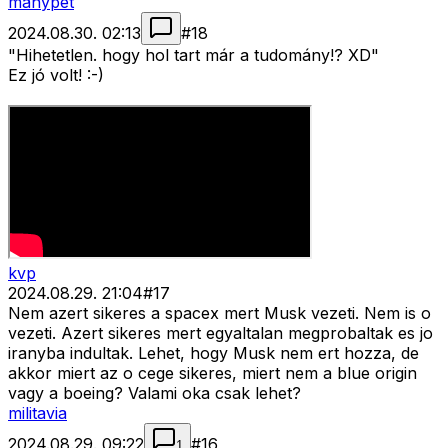
manypet
2024.08.30. 02:13
#
18
"Hihetetlen. hogy hol tart már a tudomány!? XD"
Ez jó volt! :-)
kvp
2024.08.29. 21:04
#
17
Nem azert sikeres a spacex mert Musk vezeti. Nem is o
vezeti. Azert sikeres mert egyaltalan megprobaltak es jo
iranyba indultak. Lehet, hogy Musk nem ert hozza, de
akkor miert az o cege sikeres, miert nem a blue origin
vagy a boeing? Valami oka csak lehet?
militavia
2024.08.29. 09:22
#
16
1