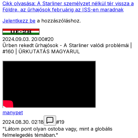
Cikk olvasása:
A Starliner személyzet nélkül tér vissza a
Földre, az űrhajósok februárig az ISS-en maradnak
Jelentkezz be
a hozzászóláshoz.
2024.09.03. 20:00
#
20
Űrben rekedt űrhajósok - A Starliner valódi problémái |
#160 | ŰRKUTATÁS MAGYARUL
manypet
2024.08.30. 02:18
#
19
"Látom pont olyan ostoba vagy, mint a globális
felmelegedés témában."