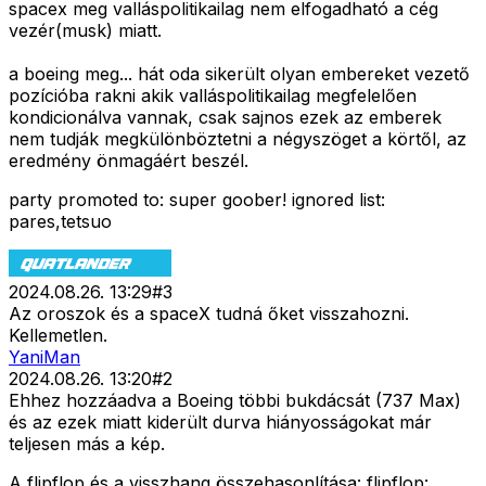
spacex meg valláspolitikailag nem elfogadható a cég
vezér(musk) miatt.
a boeing meg... hát oda sikerült olyan embereket vezető
pozícióba rakni akik valláspolitikailag megfelelően
kondicionálva vannak, csak sajnos ezek az emberek
nem tudják megkülönböztetni a négyszöget a körtől, az
eredmény önmagáért beszél.
party promoted to: super goober! ignored list:
pares,tetsuo
2024.08.26. 13:29
#
3
Az oroszok és a spaceX tudná őket visszahozni.
Kellemetlen.
YaniMan
2024.08.26. 13:20
#
2
Ehhez hozzáadva a Boeing többi bukdácsát (737 Max)
és az ezek miatt kiderült durva hiányosságokat már
teljesen más a kép.
A flipflop és a visszhang összehasonlítása: flipflop: