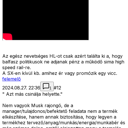
Az egész nevetséges HL-ot csak azért találta ki a, hogy
balfasz politikusok ne adjanak pénz a működő sima high
speed rail-re.
A SX-en kívül kb. amihez ér vagy promózik egy vicc.
felemelő
2024.08.27. 22:36
#
12
1
" Azt más csinálja helyette."
Nem vagyok Musk rajongó, de a
manager/tulajdonos/befektető feladata nem a termék
elkészítése, hanem annak biztosítása, hogy legyen a
termékhez tervező/anyag/munkás/energia/munkabér és