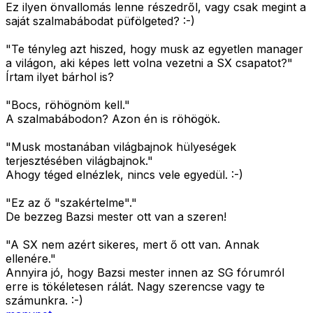
Ez ilyen önvallomás lenne részedről, vagy csak megint a
saját szalmabábodat püfölgeted? :-)
"Te tényleg azt hiszed, hogy musk az egyetlen manager
a világon, aki képes lett volna vezetni a SX csapatot?"
Írtam ilyet bárhol is?
"Bocs, röhögnöm kell."
A szalmabábodon? Azon én is röhögök.
"Musk mostanában világbajnok hülyeségek
terjesztésében világbajnok."
Ahogy téged elnézlek, nincs vele egyedül. :-)
"Ez az ő "szakértelme"."
De bezzeg Bazsi mester ott van a szeren!
"A SX nem azért sikeres, mert ő ott van. Annak
ellenére."
Annyira jó, hogy Bazsi mester innen az SG fórumról
erre is tökéletesen rálát. Nagy szerencse vagy te
számunkra. :-)