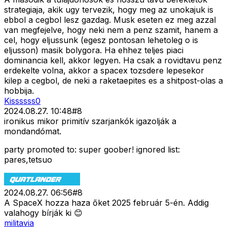
strategiaja, akik ugy tervezik, hogy meg az unokajuk is
ebbol a cegbol lesz gazdag. Musk eseten ez meg azzal
van megfejelve, hogy neki nem a penz szamit, hanem a
cel, hogy eljussunk (egesz pontosan lehetoleg o is
eljusson) masik bolygora. Ha ehhez teljes piaci
dominancia kell, akkor legyen. Ha csak a rovidtavu penz
erdekelte volna, akkor a spacex tozsdere lepesekor
kilep a cegbol, de neki a raketaepites es a shitpost-olas a
hobbija.
Kissssss0
2024.08.27. 10:48
#
8
ironikus mikor primitív szarjankók igazolják a
mondandómat.
party promoted to: super goober! ignored list:
pares,tetsuo
2024.08.27. 06:56
#
8
A SpaceX hozza haza őket 2025 február 5-én. Addig
valahogy bírják ki 😊
militavia