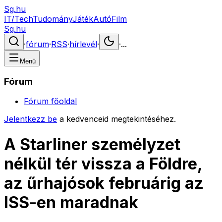
Sg.hu
IT/Tech
Tudomány
Játék
Autó
Film
Sg.hu
·
fórum
·
RSS
·
hírlevél
·
·
...
Menü
Fórum
Fórum főoldal
Jelentkezz be
a kedvenceid megtekintéséhez.
A Starliner személyzet
nélkül tér vissza a Földre,
az űrhajósok februárig az
ISS-en maradnak