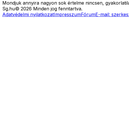
Mondjuk annyira nagyon sok értelme nincsen, gyakorlatilag a
Sg
.hu
©
2026
Minden jog fenntartva.
Adatvédelmi nyilatkozat
Impresszum
Fórum
E-mail:
szerkes