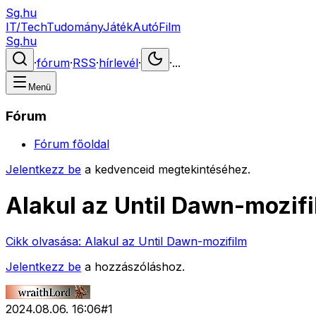
Sg.hu
IT/Tech
Tudomány
Játék
Autó
Film
Sg.hu
·
fórum
·
RSS
·
hírlevél
·
·
...
Menü
Fórum
Fórum főoldal
Jelentkezz be
a kedvenceid megtekintéséhez.
Alakul az Until Dawn-mozif
Cikk olvasása:
Alakul az Until Dawn-mozifilm
Jelentkezz be
a hozzászóláshoz.
2024.08.06. 16:06
#
1