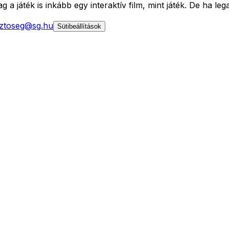
 játék is inkább egy interaktív film, mint játék. De ha lega
ztoseg@sg.hu
Sütibeállítások