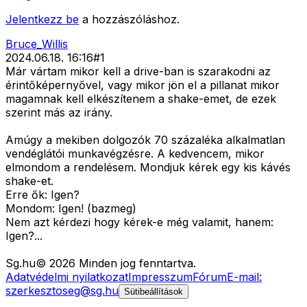
Jelentkezz be
a hozzászóláshoz.
Bruce_Willis
2024.06.18. 16:16
#
1
Már vártam mikor kell a drive-ban is szarakodni az
érintőképernyővel, vagy mikor jön el a pillanat mikor
magamnak kell elkészítenem a shake-emet, de ezek
szerint más az irány.
Amúgy a mekiben dolgozók 70 százaléka alkalmatlan
vendéglátói munkavégzésre. A kedvencem, mikor
elmondom a rendelésem. Mondjuk kérek egy kis kávés
shake-et.
Erre ők: Igen?
Mondom: Igen! (bazmeg)
Nem azt kérdezi hogy kérek-e még valamit, hanem:
Igen?...
Sg
.hu
©
2026
Minden jog fenntartva.
Adatvédelmi nyilatkozat
Impresszum
Fórum
E-mail:
szerkesztoseg@sg.hu
Sütibeállítások