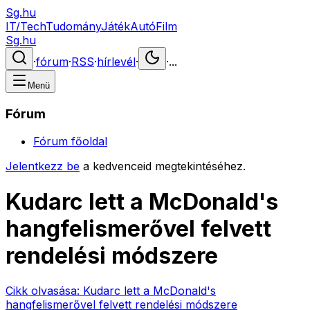
Sg.hu
IT/Tech
Tudomány
Játék
Autó
Film
Sg.hu
·
fórum
·
RSS
·
hírlevél
·
·
...
Menü
Fórum
Fórum főoldal
Jelentkezz be
a kedvenceid megtekintéséhez.
Kudarc lett a McDonald's
hangfelismerővel felvett
rendelési módszere
Cikk olvasása:
Kudarc lett a McDonald's
hangfelismerővel felvett rendelési módszere