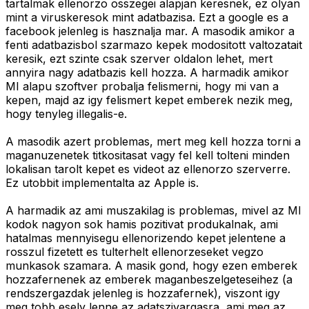
tartalmak ellenorzo osszegei alapjan keresnek, ez olyan
mint a viruskeresok mint adatbazisa. Ezt a google es a
facebook jelenleg is hasznalja mar. A masodik amikor a
fenti adatbazisbol szarmazo kepek modositott valtozatait
keresik, ezt szinte csak szerver oldalon lehet, mert
annyira nagy adatbazis kell hozza. A harmadik amikor
MI alapu szoftver probalja felismerni, hogy mi van a
kepen, majd az igy felismert kepet emberek nezik meg,
hogy tenyleg illegalis-e.
A masodik azert problemas, mert meg kell hozza torni a
maganuzenetek titkositasat vagy fel kell tolteni minden
lokalisan tarolt kepet es videot az ellenorzo szerverre.
Ez utobbit implementalta az Apple is.
A harmadik az ami muszakilag is problemas, mivel az MI
kodok nagyon sok hamis pozitivat produkalnak, ami
hatalmas mennyisegu ellenorizendo kepet jelentene a
rosszul fizetett es tulterhelt ellenorzeseket vegzo
munkasok szamara. A masik gond, hogy ezen emberek
hozzafernenek az emberek maganbeszelgeteseihez (a
rendszergazdak jelenleg is hozzafernek), viszont igy
meg tobb esely lenne az adatszivargasra, ami meg az