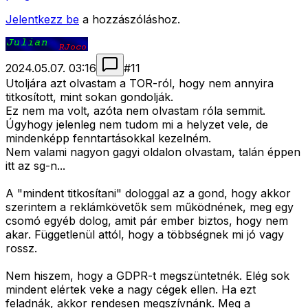
Jelentkezz be
a hozzászóláshoz.
2024.05.07. 03:16
#
11
Utoljára azt olvastam a TOR-ról, hogy nem annyira
titkosított, mint sokan gondolják.
Ez nem ma volt, azóta nem olvastam róla semmit.
Úgyhogy jelenleg nem tudom mi a helyzet vele, de
mindenképp fenntartásokkal kezelném.
Nem valami nagyon gagyi oldalon olvastam, talán éppen
itt az sg-n...
A "mindent titkosítani" dologgal az a gond, hogy akkor
szerintem a reklámkövetők sem működnének, meg egy
csomó egyéb dolog, amit pár ember biztos, hogy nem
akar. Függetlenül attól, hogy a többségnek mi jó vagy
rossz.
Nem hiszem, hogy a GDPR-t megszüntetnék. Elég sok
mindent elértek veke a nagy cégek ellen. Ha ezt
feladnák, akkor rendesen megszívnánk. Meg a