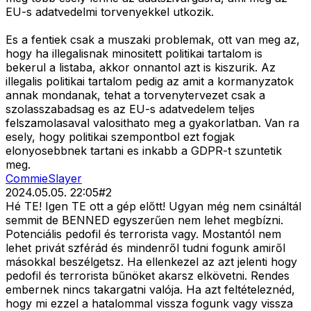
EU-s adatvedelmi torvenyekkel utkozik.
Es a fentiek csak a muszaki problemak, ott van meg az,
hogy ha illegalisnak minositett politikai tartalom is
bekerul a listaba, akkor onnantol azt is kiszurik. Az
illegalis politikai tartalom pedig az amit a kormanyzatok
annak mondanak, tehat a torvenytervezet csak a
szolasszabadsag es az EU-s adatvedelem teljes
felszamolasaval valosithato meg a gyakorlatban. Van ra
esely, hogy politikai szempontbol ezt fogjak
elonyosebbnek tartani es inkabb a GDPR-t szuntetik
meg.
CommieSlayer
2024.05.05. 22:05
#
2
Hé TE! Igen TE ott a gép előtt! Ugyan még nem csináltál
semmit de BENNED egyszerűen nem lehet megbízni.
Potenciális pedofil és terrorista vagy. Mostantól nem
lehet privát szférád és mindenről tudni fogunk amiről
másokkal beszélgetsz. Ha ellenkezel az azt jelenti hogy
pedofil és terrorista bűnöket akarsz elkövetni. Rendes
embernek nincs takargatni valója. Ha azt feltételeznéd,
hogy mi ezzel a hatalommal vissza fogunk vagy vissza