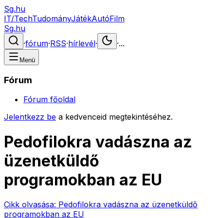
Sg.hu
IT/Tech
Tudomány
Játék
Autó
Film
Sg.hu
·
fórum
·
RSS
·
hírlevél
·
·
...
Menü
Fórum
Fórum főoldal
Jelentkezz be
a kedvenceid megtekintéséhez.
Pedofilokra vadászna az
üzenetküldő
programokban az EU
Cikk olvasása:
Pedofilokra vadászna az üzenetküldő
programokban az EU