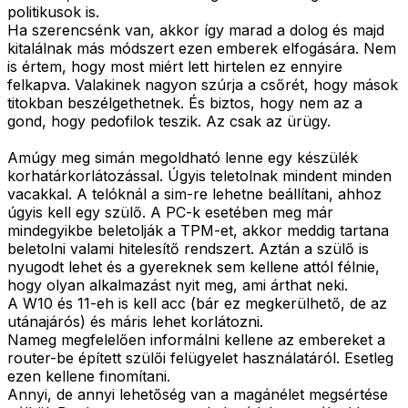
politikusok is.
Ha szerencsénk van, akkor így marad a dolog és majd
kitalálnak más módszert ezen emberek elfogására. Nem
is értem, hogy most miért lett hirtelen ez ennyire
felkapva. Valakinek nagyon szúrja a csőrét, hogy mások
titokban beszélgethetnek. És biztos, hogy nem az a
gond, hogy pedofilok teszik. Az csak az ürügy.
Amúgy meg simán megoldható lenne egy készülék
korhatárkorlátozással. Úgyis teletolnak mindent minden
vacakkal. A telóknál a sim-re lehetne beállítani, ahhoz
úgyis kell egy szülő. A PC-k esetében meg már
mindegyikbe beletolják a TPM-et, akkor meddig tartana
beletolni valami hitelesítő rendszert. Aztán a szülő is
nyugodt lehet és a gyereknek sem kellene attól félnie,
hogy olyan alkalmazást nyit meg, ami árthat neki.
A W10 és 11-eh is kell acc (bár ez megkerülhető, de az
utánajárós) és máris lehet korlátozni.
Nameg megfelelően informálni kellene az embereket a
router-be épített szülői felügyelet használatáról. Esetleg
ezen kellene finomítani.
Annyi, de annyi lehetőség van a magánélet megsértése