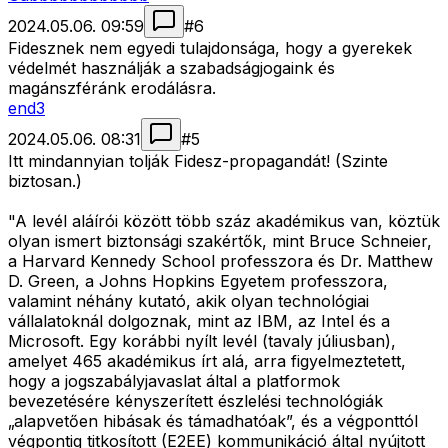
2024.05.06. 09:59
#
6
Fidesznek nem egyedi tulajdonsága, hogy a gyerekek
védelmét használják a szabadságjogaink és
magánszféránk erodálásra.
end3
2024.05.06. 08:31
#
5
Itt mindannyian tolják Fidesz-propagandát! (Szinte
biztosan.)
"A levél aláírói között több száz akadémikus van, köztük
olyan ismert biztonsági szakértők, mint Bruce Schneier,
a Harvard Kennedy School professzora és Dr. Matthew
D. Green, a Johns Hopkins Egyetem professzora,
valamint néhány kutató, akik olyan technológiai
vállalatoknál dolgoznak, mint az IBM, az Intel és a
Microsoft. Egy korábbi nyílt levél (tavaly júliusban),
amelyet 465 akadémikus írt alá, arra figyelmeztetett,
hogy a jogszabályjavaslat által a platformok
bevezetésére kényszerített észlelési technológiák
„alapvetően hibásak és támadhatóak”, és a végponttól
végpontig titkosított (E2EE) kommunikáció által nyújtott