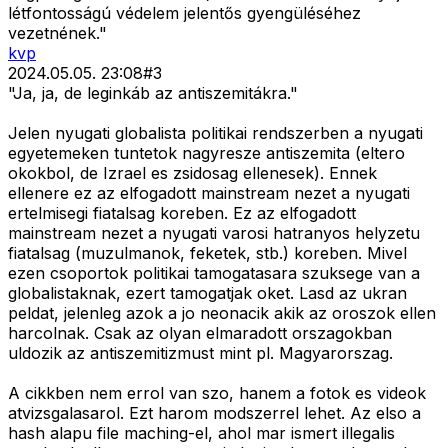
létfontosságú védelem jelentős gyengüléséhez
vezetnének."
kvp
2024.05.05. 23:08
#
3
"Ja, ja, de leginkáb az antiszemitákra."
Jelen nyugati globalista politikai rendszerben a nyugati
egyetemeken tuntetok nagyresze antiszemita (eltero
okokbol, de Izrael es zsidosag ellenesek). Ennek
ellenere ez az elfogadott mainstream nezet a nyugati
ertelmisegi fiatalsag koreben. Ez az elfogadott
mainstream nezet a nyugati varosi hatranyos helyzetu
fiatalsag (muzulmanok, feketek, stb.) koreben. Mivel
ezen csoportok politikai tamogatasara szuksege van a
globalistaknak, ezert tamogatjak oket. Lasd az ukran
peldat, jelenleg azok a jo neonacik akik az oroszok ellen
harcolnak. Csak az olyan elmaradott orszagokban
uldozik az antiszemitizmust mint pl. Magyarorszag.
A cikkben nem errol van szo, hanem a fotok es videok
atvizsgalasarol. Ezt harom modszerrel lehet. Az elso a
hash alapu file maching-el, ahol mar ismert illegalis