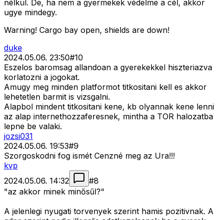
nélkül. De, ha nem a gyermekek védelme a cél, akkor
ugye mindegy.
Warning! Cargo bay open, shields are down!
duke
2024.05.06. 23:50
#
10
Eszelos baromsag allandoan a gyerekekkel hiszteriazva
korlatozni a jogokat.
Amugy meg minden platformot titkositani kell es akkor
lehetetlen barmit is vizsgalni.
Alapbol mindent titkositani kene, kb olyannak kene lenni
az alap internethozzaferesnek, mintha a TOR halozatba
lepne be valaki.
jozsi031
2024.05.06. 19:53
#
9
Szorgoskodni fog ismét Cenzné meg az Ura!!!
kvp
2024.05.06. 14:32
#
8
"az akkor minek minősűl?"
A jelenlegi nyugati torvenyek szerint hamis pozitivnak. A