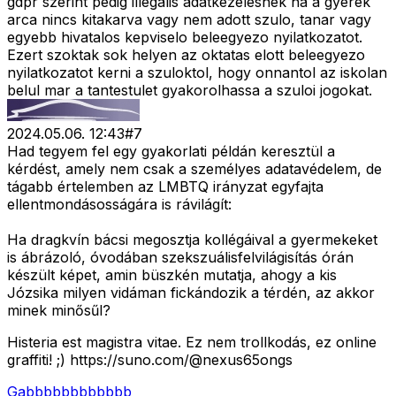
gdpr szerint pedig illegalis adatkezelesnek ha a gyerek
arca nincs kitakarva vagy nem adott szulo, tanar vagy
egyebb hivatalos kepviselo beleegyezo nyilatkozatot.
Ezert szoktak sok helyen az oktatas elott beleegyezo
nyilatkozatot kerni a szuloktol, hogy onnantol az iskolan
belul mar a tantestulet gyakorolhassa a szuloi jogokat.
2024.05.06. 12:43
#
7
Had tegyem fel egy gyakorlati példán keresztül a
kérdést, amely nem csak a személyes adatavédelem, de
tágabb értelemben az LMBTQ irányzat egyfajta
ellentmondásosságára is rávilágít:
Ha dragkvín bácsi megosztja kollégáival a gyermekeket
is ábrázoló, óvodában szekszuálisfelvilágisítás órán
készült képet, amin büszkén mutatja, ahogy a kis
Józsika milyen vidáman fickándozik a térdén, az akkor
minek minősűl?
Histeria est magistra vitae. Ez nem trollkodás, ez online
graffiti! ;) https://suno.com/@nexus65ongs
Gabbbbbbbbbbbb