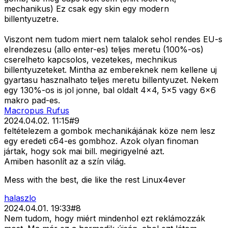
mechanikus) Ez csak egy skin egy modern
billentyuzetre.
Viszont nem tudom miert nem talalok sehol rendes EU-s
elrendezesu (allo enter-es) teljes meretu (100%-os)
cserelheto kapcsolos, vezetekes, mechnikus
billentyuzeteket. Mintha az embereknek nem kellene uj
gyartasu hasznalhato teljes meretu billentyuzet. Nekem
egy 130%-os is jol jonne, bal oldalt 4x4, 5x5 vagy 6x6
makro pad-es.
Macropus Rufus
2024.04.02. 11:15
#
9
feltételezem a gombok mechanikájának köze nem lesz
egy eredeti c64-es gombhoz. Azok olyan finoman
jártak, hogy sok mai bill. megirigyelné azt.
Amiben hasonlít az a szín világ.
Mess with the best, die like the rest Linux4ever
halaszlo
2024.04.01. 19:33
#
8
Nem tudom, hogy miért mindenhol ezt reklámozzák