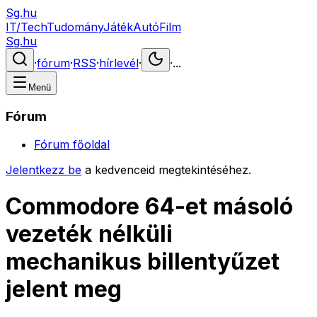
Sg.hu
IT/Tech
Tudomány
Játék
Autó
Film
Sg.hu
·
fórum
·
RSS
·
hírlevél
·
·
...
Menü
Fórum
Fórum főoldal
Jelentkezz be
a kedvenceid megtekintéséhez.
Commodore 64-et másoló
vezeték nélküli
mechanikus billentyűzet
jelent meg