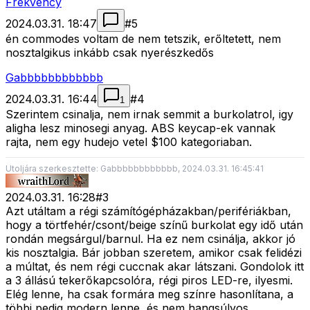
Frekvency
2024.03.31. 18:47
#
5
én commodes voltam de nem tetszik, erőltetett, nem
nosztalgikus inkább csak nyerészkedős
Gabbbbbbbbbbbb
2024.03.31. 16:44
#
4
1
Szerintem csinalja, nem irnak semmit a burkolatrol, igy
aligha lesz minosegi anyag. ABS keycap-ek vannak
rajta, nem egy hudejo vetel $100 kategoriaban.
Utoljára szerkesztette: Gabbbbbbbbbbbb, 2024.03.31. 16:45:41
2024.03.31. 16:28
#
3
Azt utáltam a régi számítógépházakban/perifériákban,
hogy a törtfehér/csont/beige színű burkolat egy idő után
rondán megsárgul/barnul. Ha ez nem csinálja, akkor jó
kis nosztalgia. Bár jobban szeretem, amikor csak felidézi
a múltat, és nem régi cuccnak akar látszani. Gondolok itt
a 3 állású tekerőkapcsolóra, régi piros LED-re, ilyesmi.
Elég lenne, ha csak formára meg színre hasonlítana, a
többi pedig modern lenne, és nem hangsúlyos.