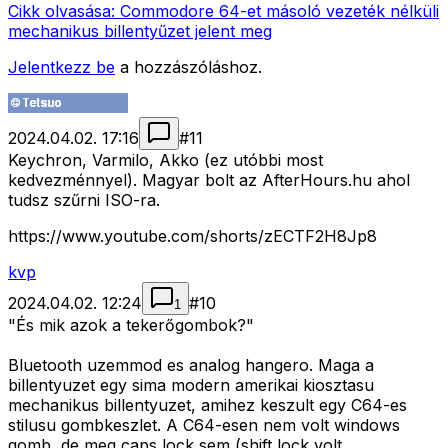
Cikk olvasása:
Commodore 64-et másoló vezeték nélküli
mechanikus billentyűzet jelent meg
Jelentkezz be
a hozzászóláshoz.
2024.04.02. 17:16
#
11
Keychron, Varmilo, Akko (ez utóbbi most
kedvezménnyel). Magyar bolt az AfterHours.hu ahol
tudsz szűrni ISO-ra.
https://www.youtube.com/shorts/zECTF2H8Jp8
kvp
2024.04.02. 12:24
#
10
1
"És mik azok a tekerőgombok?"
Bluetooth uzemmod es analog hangero. Maga a
billentyuzet egy sima modern amerikai kiosztasu
mechanikus billentyuzet, amihez keszult egy C64-es
stilusu gombkeszlet. A C64-esen nem volt windows
gomb, de meg caps lock sem (shift lock volt,