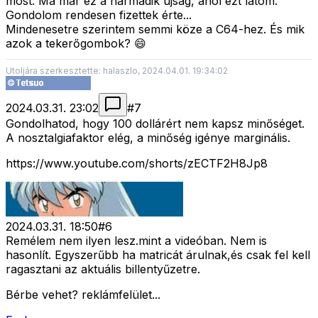
most. Ma már ez a harmadik újság, ahol ezt látom.
Gondolom rendesen fizettek érte...
Mindenesetre szerintem semmi köze a C64-hez. És mik
azok a tekerőgombok? 😄
Utoljára szerkesztette: halaszlo, 2024.04.01. 19:34:02
2024.03.31. 23:02
#
7
Gondolhatod, hogy 100 dollárért nem kapsz minőséget.
A nosztalgiafaktor elég, a minőség igénye marginális.
https://www.youtube.com/shorts/zECTF2H8Jp8
2024.03.31. 18:50
#
6
Remélem nem ilyen lesz.mint a videóban. Nem is
hasonlít. Egyszerűbb ha matricát árulnak,és csak fel kell
ragasztani az aktuális billentyűzetre.
Bérbe vehet? reklámfelület...