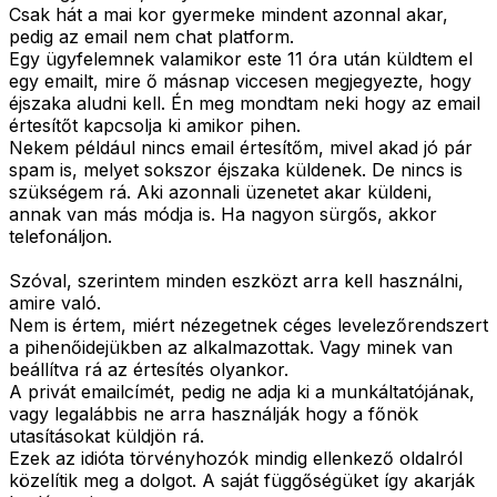
Csak hát a mai kor gyermeke mindent azonnal akar,
pedig az email nem chat platform.
Egy ügyfelemnek valamikor este 11 óra után küldtem el
egy emailt, mire ő másnap viccesen megjegyezte, hogy
éjszaka aludni kell. Én meg mondtam neki hogy az email
értesítőt kapcsolja ki amikor pihen.
Nekem például nincs email értesítőm, mivel akad jó pár
spam is, melyet sokszor éjszaka küldenek. De nincs is
szükségem rá. Aki azonnali üzenetet akar küldeni,
annak van más módja is. Ha nagyon sürgős, akkor
telefonáljon.
Szóval, szerintem minden eszközt arra kell használni,
amire való.
Nem is értem, miért nézegetnek céges levelezőrendszert
a pihenőidejükben az alkalmazottak. Vagy minek van
beállítva rá az értesítés olyankor.
A privát emailcímét, pedig ne adja ki a munkáltatójának,
vagy legalábbis ne arra használják hogy a főnök
utasításokat küldjön rá.
Ezek az idióta törvényhozók mindig ellenkező oldalról
közelítik meg a dolgot. A saját függőségüket így akarják