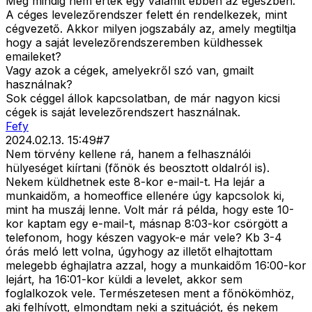
Még mindig nem értek egy valamit ebben az egészben.
A céges levelezőrendszer felett én rendelkezek, mint
cégvezető. Akkor milyen jogszabály az, amely megtiltja
hogy a saját levelezőrendszeremben küldhessek
emaileket?
Vagy azok a cégek, amelyekről szó van, gmailt
használnak?
Sok céggel állok kapcsolatban, de már nagyon kicsi
cégek is saját levelezőrendszert használnak.
Fefy
2024.02.13. 15:49
#
7
Nem törvény kellene rá, hanem a felhasználói
hülyeséget kiírtani (főnök és beosztott oldalról is).
Nekem küldhetnek este 8-kor e-mail-t. Ha lejár a
munkaidőm, a homeoffice ellenére úgy kapcsolok ki,
mint ha muszáj lenne. Volt már rá példa, hogy este 10-
kor kaptam egy e-mail-t, másnap 8:03-kor csörgött a
telefonom, hogy készen vagyok-e már vele? Kb 3-4
órás meló lett volna, úgyhogy az illetőt elhajtottam
melegebb éghajlatra azzal, hogy a munkaidőm 16:00-kor
lejárt, ha 16:01-kor küldi a levelet, akkor sem
foglalkozok vele. Természetesen ment a főnökömhöz,
aki felhívott, elmondtam neki a szituációt, és nekem