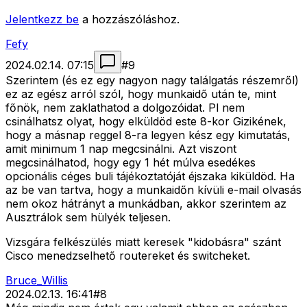
Jelentkezz be
a hozzászóláshoz.
Fefy
2024.02.14. 07:15
#
9
Szerintem (és ez egy nagyon nagy találgatás részemről)
ez az egész arról szól, hogy munkaidő után te, mint
főnök, nem zaklathatod a dolgozóidat. Pl nem
csinálhatsz olyat, hogy elküldöd este 8-kor Gizikének,
hogy a másnap reggel 8-ra legyen kész egy kimutatás,
amit minimum 1 nap megcsinálni. Azt viszont
megcsinálhatod, hogy egy 1 hét múlva esedékes
opcionális céges buli tájékoztatóját éjszaka kiküldöd. Ha
az be van tartva, hogy a munkaidőn kívüli e-mail olvasás
nem okoz hátrányt a munkádban, akkor szerintem az
Ausztrálok sem hülyék teljesen.
Vizsgára felkészülés miatt keresek "kidobásra" szánt
Cisco menedzselhető routereket és switcheket.
Bruce_Willis
2024.02.13. 16:41
#
8