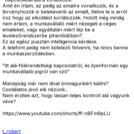
Amit én írtam, az pedig az emailre vonatkozik, és a
törvényhozók is belekeverik az emailt, illetve te is arról
írsz hogy az elküldést korlátozzák. Holott még mindig
nem értem, a munkavállaló miért nézegeti a céges
emaileket, vagy egyáltalán miért lép be a
levelezőrendszerbe pihenőidőben?
Ez az egész pusztán intelligencia kérdése.
A telefont pedig nem kötelező felvenni, ha nincs benne
a munkaszerződésben.
"itt alá-fölérendeltségi kapcsolatról, és ilyenformán egy
munkavállalói jogról van szó"
Manapság már nem divat önmagunkért kiállni?
Csodálatos jövő elé nézünk..
Nem érzitek azt, hogy lassan teljes kontroll alá vagyunk
véve?
https://www.youtube.com/shorts/ff-nBFm9pLU
t_robert