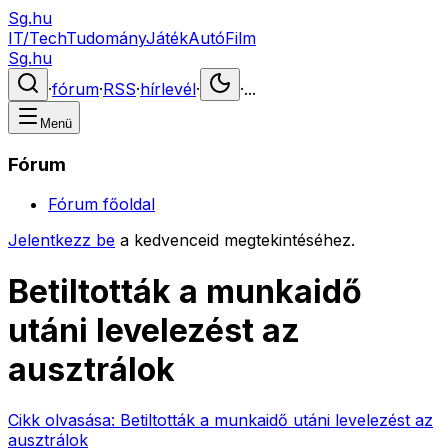
Sg.hu
IT/Tech
Tudomány
Játék
Autó
Film
Sg.hu
·
fórum
·
RSS
·
hírlevél
·
·
...
Menü
Fórum
Fórum főoldal
Jelentkezz be
a kedvenceid megtekintéséhez.
Betiltották a munkaidő
utáni levelezést az
ausztrálok
Cikk olvasása:
Betiltották a munkaidő utáni levelezést az
ausztrálok