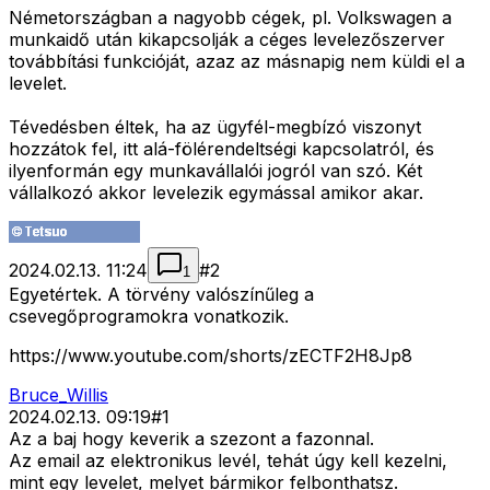
Németországban a nagyobb cégek, pl. Volkswagen a
munkaidő után kikapcsolják a céges levelezőszerver
továbbítási funkcióját, azaz az másnapig nem küldi el a
levelet.
Tévedésben éltek, ha az ügyfél-megbízó viszonyt
hozzátok fel, itt alá-fölérendeltségi kapcsolatról, és
ilyenformán egy munkavállalói jogról van szó. Két
vállalkozó akkor levelezik egymással amikor akar.
2024.02.13. 11:24
#
2
1
Egyetértek. A törvény valószínűleg a
csevegőprogramokra vonatkozik.
https://www.youtube.com/shorts/zECTF2H8Jp8
Bruce_Willis
2024.02.13. 09:19
#
1
Az a baj hogy keverik a szezont a fazonnal.
Az email az elektronikus levél, tehát úgy kell kezelni,
mint egy levelet, melyet bármikor felbonthatsz.