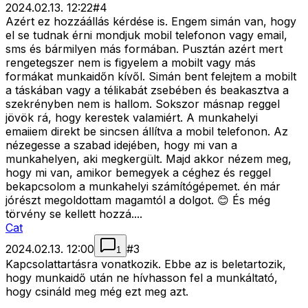
2024.02.13. 12:22
#
4
Azért ez hozzáállás kérdése is. Engem simán van, hogy
el se tudnak érni mondjuk mobil telefonon vagy email,
sms és bármilyen más formában. Pusztán azért mert
rengetegszer nem is figyelem a mobilt vagy más
formákat munkaidőn kívől. Simán bent felejtem a mobilt
a táskában vagy a télikabát zsebében és beakasztva a
szekrényben nem is hallom. Sokszor másnap reggel
jövök rá, hogy kerestek valamiért. A munkahelyi
emaiiem direkt be sincsen állítva a mobil telefonon. Az
nézegesse a szabad idejében, hogy mi van a
munkahelyen, aki megkergült. Majd akkor nézem meg,
hogy mi van, amikor bemegyek a céghez és reggel
bekapcsolom a munkahelyi számítógépemet. én már
jórészt megoldottam magamtól a dolgot. 😊 És még
törvény se kellett hozzá....
Cat
2024.02.13. 12:00
#
3
1
Kapcsolattartásra vonatkozik. Ebbe az is beletartozik,
hogy munkaidő után ne hívhasson fel a munkáltató,
hogy csináld meg még ezt meg azt.