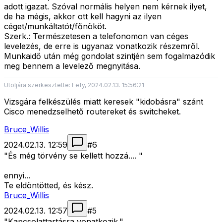
adott igazat. Szóval normális helyen nem kérnek ilyet,
de ha mégis, akkor ott kell hagyni az ilyen
céget/munkáltatót/főnököt.
Szerk.: Természetesen a telefonomon van céges
levelezés, de erre is ugyanaz vonatkozik részemről.
Munkaidő után még gondolat szintjén sem fogalmazódik
meg bennem a levelező megnyitása.
Utoljára szerkesztette: Fefy, 2024.02.13. 15:56:21
Vizsgára felkészülés miatt keresek "kidobásra" szánt
Cisco menedzselhető routereket és switcheket.
Bruce_Willis
2024.02.13. 12:59
#
6
"És még törvény se kellett hozzá.... "
ennyi...
Te eldöntötted, és kész.
Bruce_Willis
2024.02.13. 12:57
#
5
"Kapcsolattartásra vonatkozik."