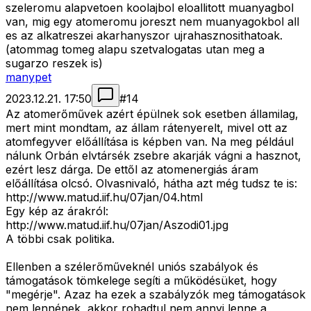
szeleromu alapvetoen koolajbol eloallitott muanyagbol
van, mig egy atomeromu joreszt nem muanyagokbol all
es az alkatreszei akarhanyszor ujrahasznosithatoak.
(atommag tomeg alapu szetvalogatas utan meg a
sugarzo reszek is)
manypet
2023.12.21. 17:50
#
14
Az atomerőművek azért épülnek sok esetben államilag,
mert mint mondtam, az állam rátenyerelt, mivel ott az
atomfegyver előállítása is képben van. Na meg például
nálunk Orbán elvtársék zsebre akarják vágni a hasznot,
ezért lesz dárga. De ettől az atomenergiás áram
előállítása olcsó. Olvasnivaló, hátha azt még tudsz te is:
http://www.matud.iif.hu/07jan/04.html
Egy kép az árakról:
http://www.matud.iif.hu/07jan/Aszodi01.jpg
A többi csak politika.
Ellenben a szélerőműveknél uniós szabályok és
támogatások tömkelege segíti a működésüket, hogy
"megérje". Azaz ha ezek a szabályzók meg támogatások
nem lennének, akkor rohadtul nem annyi lenne a