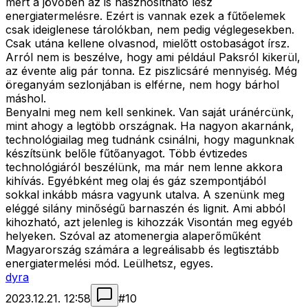
mert a jövőben az is hasznosítható lesz
energiatermelésre. Ezért is vannak ezek a fűtőelemek
csak ideiglenese tárolókban, nem pedig véglegesekben.
Csak utána kellene olvasnod, mielőtt ostobaságot írsz.
Arról nem is beszélve, hogy ami például Paksról kikerül,
az évente alig pár tonna. Ez piszlicsáré mennyiség. Még
öreganyám sezlonjában is elférne, nem hogy bárhol
máshol.
Benyalni meg nem kell senkinek. Van saját uránércünk,
mint ahogy a legtöbb országnak. Ha nagyon akarnánk,
technológiailag meg tudnánk csinálni, hogy magunknak
készítsünk belőle fűtőanyagot. Több évtizedes
technológiáról beszélünk, ma már nem lenne akkora
kihívás. Egyébként meg olaj és gáz szempontjából
sokkal inkább másra vagyunk utalva. A szenünk meg
eléggé silány minőségű barnaszén és lignit. Ami abból
kihozható, azt jelenleg is kihozzák Visontán meg egyéb
helyeken. Szóval az atomenergia alaperőműként
Magyarország számára a legreálisabb és legtisztább
energiatermelési mód. Leülhetsz, egyes.
dyra
2023.12.21. 12:58
#
10