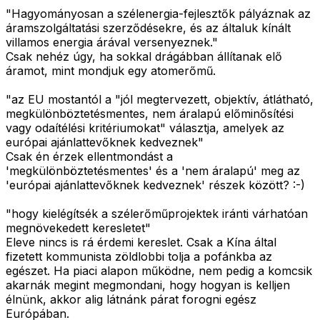
"Hagyományosan a szélenergia-fejlesztők pályáznak az
áramszolgáltatási szerződésekre, és az általuk kínált
villamos energia árával versenyeznek."
Csak nehéz úgy, ha sokkal drágábban állítanak elő
áramot, mint mondjuk egy atomerőmű.
"az EU mostantól a "jól megtervezett, objektív, átlátható,
megkülönböztetésmentes, nem áralapú előminősítési
vagy odaítélési kritériumokat" választja, amelyek az
európai ajánlattevőknek kedveznek"
Csak én érzek ellentmondást a
'megkülönböztetésmentes' és a 'nem áralapú' meg az
'európai ajánlattevőknek kedveznek' részek között? :-)
"hogy kielégítsék a szélerőműprojektek iránti várhatóan
megnövekedett keresletet"
Eleve nincs is rá érdemi kereslet. Csak a Kína által
fizetett kommunista zöldlobbi tolja a pofánkba az
egészet. Ha piaci alapon működne, nem pedig a komcsik
akarnák megint megmondani, hogy hogyan is kelljen
élnünk, akkor alig látnánk párat forogni egész
Európában.