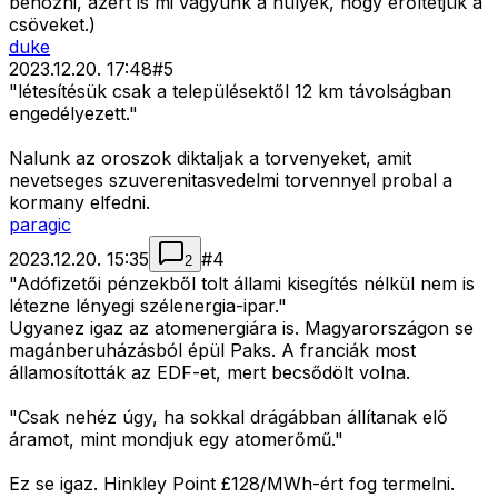
behozni, azért is mi vagyunk a hülyék, hogy erőltetjük a
csöveket.)
duke
2023.12.20. 17:48
#
5
"létesítésük csak a településektől 12 km távolságban
engedélyezett."
Nalunk az oroszok diktaljak a torvenyeket, amit
nevetseges szuverenitasvedelmi torvennyel probal a
kormany elfedni.
paragic
2023.12.20. 15:35
#
4
2
"Adófizetői pénzekből tolt állami kisegítés nélkül nem is
létezne lényegi szélenergia-ipar."
Ugyanez igaz az atomenergiára is. Magyarországon se
magánberuházásból épül Paks. A franciák most
államosították az EDF-et, mert becsődölt volna.
"Csak nehéz úgy, ha sokkal drágábban állítanak elő
áramot, mint mondjuk egy atomerőmű."
Ez se igaz. Hinkley Point £128/MWh-ért fog termelni.