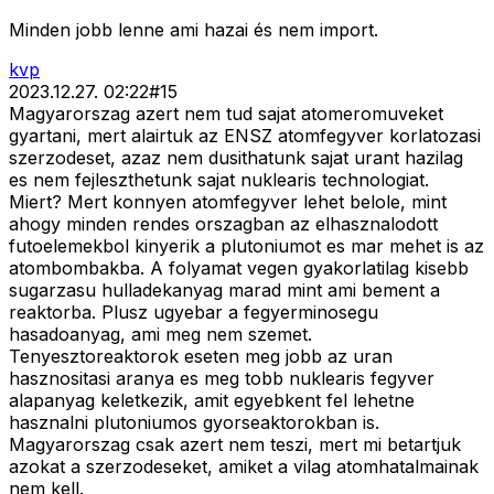
Minden jobb lenne ami hazai és nem import.
kvp
2023.12.27. 02:22
#
15
Magyarorszag azert nem tud sajat atomeromuveket
gyartani, mert alairtuk az ENSZ atomfegyver korlatozasi
szerzodeset, azaz nem dusithatunk sajat urant hazilag
es nem fejleszthetunk sajat nuklearis technologiat.
Miert? Mert konnyen atomfegyver lehet belole, mint
ahogy minden rendes orszagban az elhasznalodott
futoelemekbol kinyerik a plutoniumot es mar mehet is az
atombombakba. A folyamat vegen gyakorlatilag kisebb
sugarzasu hulladekanyag marad mint ami bement a
reaktorba. Plusz ugyebar a fegyerminosegu
hasadoanyag, ami meg nem szemet.
Tenyesztoreaktorok eseten meg jobb az uran
hasznositasi aranya es meg tobb nuklearis fegyver
alapanyag keletkezik, amit egyebkent fel lehetne
hasznalni plutoniumos gyorseaktorokban is.
Magyarorszag csak azert nem teszi, mert mi betartjuk
azokat a szerzodeseket, amiket a vilag atomhatalmainak
nem kell.