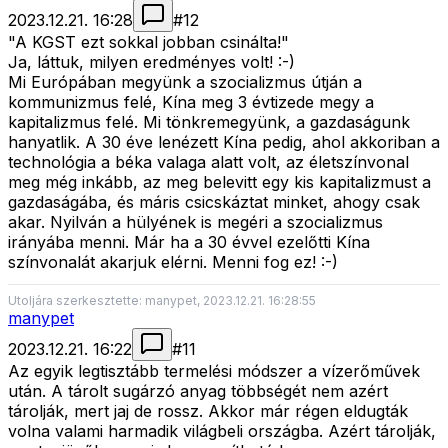
2023.12.21. 16:28
#
12
"A KGST ezt sokkal jobban csinálta!"
Ja, láttuk, milyen eredményes volt! :-)
Mi Európában megyünk a szocializmus útján a
kommunizmus felé, Kína meg 3 évtizede megy a
kapitalizmus felé. Mi tönkremegyünk, a gazdaságunk
hanyatlik. A 30 éve lenézett Kína pedig, ahol akkoriban a
technológia a béka valaga alatt volt, az életszínvonal
meg még inkább, az meg belevitt egy kis kapitalizmust a
gazdaságába, és máris csicskáztat minket, ahogy csak
akar. Nyilván a hülyének is megéri a szocializmus
irányába menni. Már ha a 30 évvel ezelőtti Kína
színvonalát akarjuk elérni. Menni fog ez! :-)
Utoljára szerkesztette: manypet, 2023.12.21. 16:28:55
manypet
2023.12.21. 16:22
#
11
Az egyik legtisztább termelési módszer a vízerőművek
után. A tárolt sugárzó anyag többségét nem azért
tárolják, mert jaj de rossz. Akkor már régen eldugták
volna valami harmadik világbeli országba. Azért tárolják,