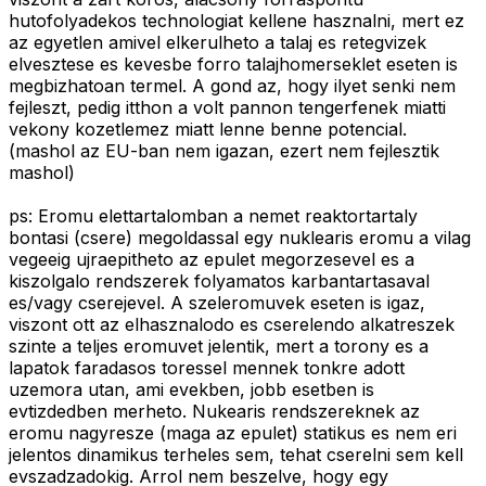
hutofolyadekos technologiat kellene hasznalni, mert ez
az egyetlen amivel elkerulheto a talaj es retegvizek
elvesztese es kevesbe forro talajhomerseklet eseten is
megbizhatoan termel. A gond az, hogy ilyet senki nem
fejleszt, pedig itthon a volt pannon tengerfenek miatti
vekony kozetlemez miatt lenne benne potencial.
(mashol az EU-ban nem igazan, ezert nem fejlesztik
mashol)
ps: Eromu elettartalomban a nemet reaktortartaly
bontasi (csere) megoldassal egy nuklearis eromu a vilag
vegeeig ujraepitheto az epulet megorzesevel es a
kiszolgalo rendszerek folyamatos karbantartasaval
es/vagy cserejevel. A szeleromuvek eseten is igaz,
viszont ott az elhasznalodo es cserelendo alkatreszek
szinte a teljes eromuvet jelentik, mert a torony es a
lapatok faradasos toressel mennek tonkre adott
uzemora utan, ami evekben, jobb esetben is
evtizdedben merheto. Nukearis rendszereknek az
eromu nagyresze (maga az epulet) statikus es nem eri
jelentos dinamikus terheles sem, tehat cserelni sem kell
evszadzadokig. Arrol nem beszelve, hogy egy