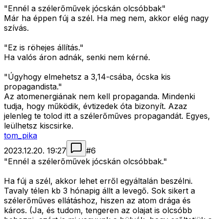
"Ennél a szélerőművek jócskán olcsóbbak"
Már ha éppen fúj a szél. Ha meg nem, akkor elég nagy
szívás.
"Ez is röhejes állítás."
Ha valós áron adnák, senki nem kérné.
"Úgyhogy elmehetsz a 3,14-csába, ócska kis
propagandista."
Az atomenergiának nem kell propaganda. Mindenki
tudja, hogy működik, évtizedek óta bizonyít. Azaz
jelenleg te tolod itt a szélerőműves propagandát. Egyes,
leülhetsz kiscsirke.
tom_pika
2023.12.20. 19:27
#
6
"Ennél a szélerőművek jócskán olcsóbbak."
Ha fúj a szél, akkor lehet erről egyáltalán beszélni.
Tavaly télen kb 3 hónapig állt a levegő. Sok sikert a
szélerőműves ellátáshoz, hiszen az atom drága és
káros. (Ja, és tudom, tengeren az olajat is olcsóbb