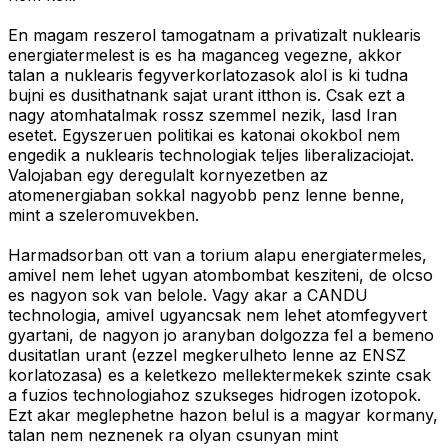
En magam reszerol tamogatnam a privatizalt nuklearis
energiatermelest is es ha maganceg vegezne, akkor
talan a nuklearis fegyverkorlatozasok alol is ki tudna
bujni es dusithatnank sajat urant itthon is. Csak ezt a
nagy atomhatalmak rossz szemmel nezik, lasd Iran
esetet. Egyszeruen politikai es katonai okokbol nem
engedik a nuklearis technologiak teljes liberalizaciojat.
Valojaban egy deregulalt kornyezetben az
atomenergiaban sokkal nagyobb penz lenne benne,
mint a szeleromuvekben.
Harmadsorban ott van a torium alapu energiatermeles,
amivel nem lehet ugyan atombombat kesziteni, de olcso
es nagyon sok van belole. Vagy akar a CANDU
technologia, amivel ugyancsak nem lehet atomfegyvert
gyartani, de nagyon jo aranyban dolgozza fel a bemeno
dusitatlan urant (ezzel megkerulheto lenne az ENSZ
korlatozasa) es a keletkezo mellektermekek szinte csak
a fuzios technologiahoz szukseges hidrogen izotopok.
Ezt akar meglephetne hazon belul is a magyar kormany,
talan nem neznenek ra olyan csunyan mint