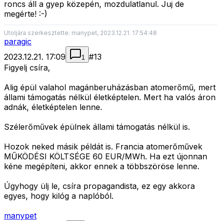
roncs áll a gyep közepén, mozdulatlanul. Juj de
megérte! :-)
Utoljára szerkesztette: manypet, 2023.12.21. 17:54:48
paragic
2023.12.21. 17:09
#
13
1
Figyelj csíra,
Alig épül valahol magánberuházásban atomerőmű, mert
állami támogatás nélkül életképtelen. Mert ha valós áron
adnák, életképtelen lenne.
Szélerőművek épülnek állami támogatás nélkül is.
Hozok neked másik példát is. Francia atomerőművek
MŰKÖDÉSI KÖLTSÉGE 60 EUR/MWh. Ha ezt újonnan
kéne megépíteni, akkor ennek a többszöröse lenne.
Úgyhogy ülj le, csíra propagandista, ez egy akkora
egyes, hogy kilóg a naplóból.
manypet