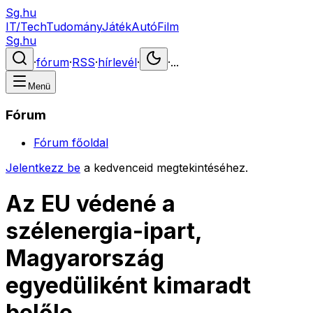
Sg.hu
IT/Tech
Tudomány
Játék
Autó
Film
Sg.hu
·
fórum
·
RSS
·
hírlevél
·
·
...
Menü
Fórum
Fórum főoldal
Jelentkezz be
a kedvenceid megtekintéséhez.
Az EU védené a
szélenergia-ipart,
Magyarország
egyedüliként kimaradt
belőle