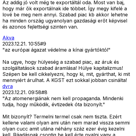
Az addig jó volt még te exportáltál oda. Most van baj,
hogy már ők exportálnak ide többet. Így megy kifelé a
lové be meg nem annyi. Szabad piac kb akkor lehetne
ha minden ország ugyanolyan gazdasági erőt képvisel
és azonos fejlettségi szinten van.
Akva
2023.12.21. 10:55
#
9
"az európai ágazat védelme a kínai gyártóktól"
Na ugye, hogy hülyeség a szabad piac, az áruk és
szolgáltatások szabad áramlása! Hülye kapitalizmus!
Szépen be kell cikkelyezni, hogy ki, mit, gyárthat, ki mit
mennyiért árulhat. A KGST ezt sokkal jobban csinálta!
dyra
2023.12.21. 09:58
#
8
"Az atomenergiának nem kell propaganda. Mindenki
tudja, hogy működik, évtizedek óta bizonyít."
Mit bizonyít? Termelni termel csak nem tiszta. Ezért
kellene valami olyan ami után nem marad vissza semmi
olyan cucc amit utána néhány száz ezer évig kezelni
kell. Ráadásnak csontig be kell érte nyalni vagy a