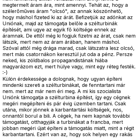
megtermelt áram ára, mint amennyi. Tehát az, hogy a
szélerőműves áram "olcsó", az annak köszönhető,
hogy máshol fizeted ki az árát. Befizetjük az adónkat az
Uniónak, majd az támogatja belőle a szélturbinák
építését, ami ugye az egyik fő költsége ennek az
áramnak. De ettől még ki fogjuk fizetni az árat, csak nem
látszik, mert nem az áram árában, hanem máshol.
Szóval attól még drága marad, csak látszatra lesz olcsó,
mert más csatornákon keresztül jut oda a pénz. Persze
neked, kis zöldbalos propagandistának hiába
magyarázom ezt, mert hülye vagy, mint egy réteg festék.
:-)
Külön érdekessége a dolognak, hogy ugyan építeni
mindenki szereti a szélturbinákat, de fenntartani már
nem. mert az már nem éri meg. A mi kis szocialista
Uniónk támogatja a szélturbina építést, így egy cégnek
megéri megépíteni és pár évig üzemben tartani. Csak
utána, mikor jönnek a karbantartási költségek, nos,
onnantól borul a bili. A cégek, ha nem kapnak további
támogatást, otthagyják a turbinákat a francba, mert
jobban megéri újat építeni a támogatás miatt, mint a régit
karbantartani. Ezért van az, hogy sok helyen egy rakás