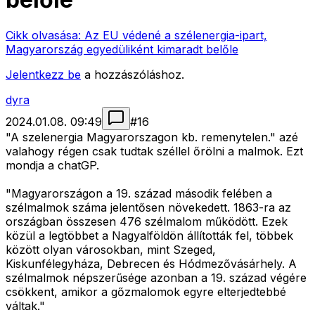
Cikk olvasása:
Az EU védené a szélenergia-ipart,
Magyarország egyedüliként kimaradt belőle
Jelentkezz be
a hozzászóláshoz.
dyra
2024.01.08. 09:49
#
16
"A szelenergia Magyarorszagon kb. remenytelen." azé
valahogy régen csak tudtak széllel őrölni a malmok. Ezt
mondja a chatGP.
"Magyarországon a 19. század második felében a
szélmalmok száma jelentősen növekedett. 1863-ra az
országban összesen 476 szélmalom működött. Ezek
közül a legtöbbet a Nagyalföldön állították fel, többek
között olyan városokban, mint Szeged,
Kiskunfélegyháza, Debrecen és Hódmezővásárhely. A
szélmalmok népszerűsége azonban a 19. század végére
csökkent, amikor a gőzmalomok egyre elterjedtebbé
váltak."