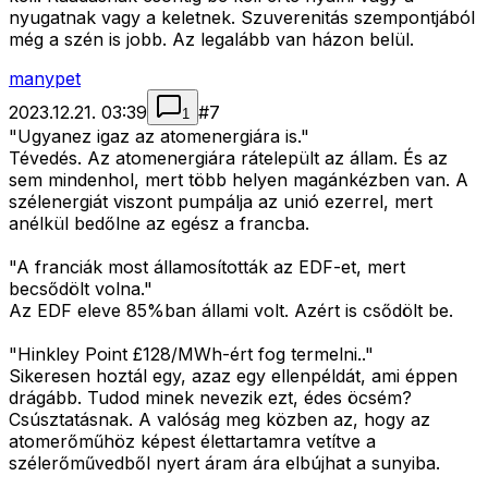
nyugatnak vagy a keletnek. Szuverenitás szempontjából
még a szén is jobb. Az legalább van házon belül.
manypet
2023.12.21. 03:39
#
7
1
"Ugyanez igaz az atomenergiára is."
Tévedés. Az atomenergiára rátelepült az állam. És az
sem mindenhol, mert több helyen magánkézben van. A
szélenergiát viszont pumpálja az unió ezerrel, mert
anélkül bedőlne az egész a francba.
"A franciák most államosították az EDF-et, mert
becsődölt volna."
Az EDF eleve 85%ban állami volt. Azért is csődölt be.
"Hinkley Point £128/MWh-ért fog termelni.."
Sikeresen hoztál egy, azaz egy ellenpéldát, ami éppen
drágább. Tudod minek nevezik ezt, édes öcsém?
Csúsztatásnak. A valóság meg közben az, hogy az
atomerőműhöz képest élettartamra vetítve a
szélerőművedből nyert áram ára elbújhat a sunyiba.