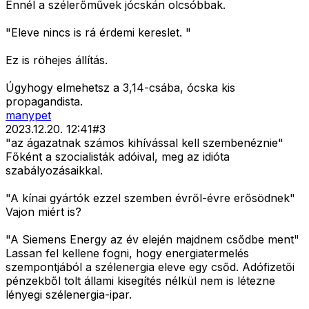
Ennél a szélerőművek jócskán olcsóbbak.
"Eleve nincs is rá érdemi kereslet. "
Ez is röhejes állítás.
Úgyhogy elmehetsz a 3,14-csába, ócska kis
propagandista.
manypet
2023.12.20. 12:41
#
3
"az ágazatnak számos kihívással kell szembenéznie"
Főként a szocialisták adóival, meg az idióta
szabályozásaikkal.
"A kínai gyártók ezzel szemben évről-évre erősödnek"
Vajon miért is?
"A Siemens Energy az év elején majdnem csődbe ment"
Lassan fel kellene fogni, hogy energiatermelés
szempontjából a szélenergia eleve egy csőd. Adófizetői
pénzekből tolt állami kisegítés nélkül nem is létezne
lényegi szélenergia-ipar.