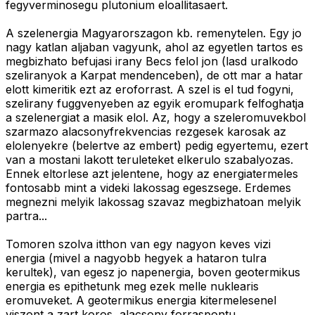
fegyverminosegu plutonium eloallitasaert.
A szelenergia Magyarorszagon kb. remenytelen. Egy jo
nagy katlan aljaban vagyunk, ahol az egyetlen tartos es
megbizhato befujasi irany Becs felol jon (lasd uralkodo
szeliranyok a Karpat mendenceben), de ott mar a hatar
elott kimeritik ezt az eroforrast. A szel is el tud fogyni,
szelirany fuggvenyeben az egyik eromupark felfoghatja
a szelenergiat a masik elol. Az, hogy a szeleromuvekbol
szarmazo alacsonyfrekvencias rezgesek karosak az
elolenyekre (belertve az embert) pedig egyertemu, ezert
van a mostani lakott teruleteket elkerulo szabalyozas.
Ennek eltorlese azt jelentene, hogy az energiatermeles
fontosabb mint a videki lakossag egeszsege. Erdemes
megnezni melyik lakossag szavaz megbizhatoan melyik
partra...
Tomoren szolva itthon van egy nagyon keves vizi
energia (mivel a nagyobb hegyek a hataron tulra
kerultek), van egesz jo napenergia, boven geotermikus
energia es epithetunk meg ezek melle nuklearis
eromuveket. A geotermikus energia kitermelesenel
viszont a zart koros, alacsony forraspontu