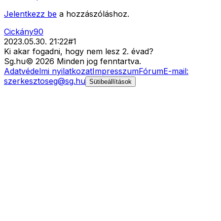
Jelentkezz be
a hozzászóláshoz.
Cickány90
2023.05.30. 21:22
#
1
Ki akar fogadni, hogy nem lesz 2. évad?
Sg
.hu
©
2026
Minden jog fenntartva.
Adatvédelmi nyilatkozat
Impresszum
Fórum
E-mail:
szerkesztoseg@sg.hu
Sütibeállítások