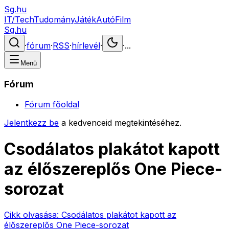
Sg.hu
IT/Tech
Tudomány
Játék
Autó
Film
Sg.hu
·
fórum
·
RSS
·
hírlevél
·
·
...
Menü
Fórum
Fórum főoldal
Jelentkezz be
a kedvenceid megtekintéséhez.
Csodálatos plakátot kapott
az élőszereplős One Piece-
sorozat
Cikk olvasása:
Csodálatos plakátot kapott az
élőszereplős One Piece-sorozat