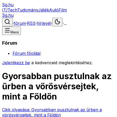
Sg.hu
IT/Tech
Tudomány
Játék
Autó
Film
Sg.hu
·
fórum
·
RSS
·
hírlevél
·
·
...
Menü
Fórum
Fórum főoldal
Jelentkezz be
a kedvenceid megtekintéséhez.
Gyorsabban pusztulnak az
űrben a vörösvérsejtek,
mint a Földön
Cikk olvasása:
Gyorsabban pusztulnak az űrben a
vörösvérsejtek, mint a Földön