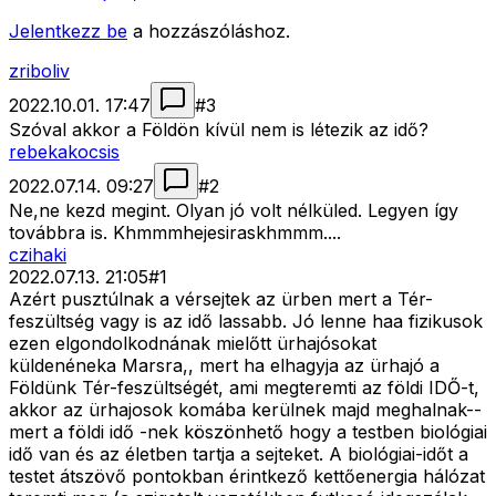
Jelentkezz be
a hozzászóláshoz.
zriboliv
2022.10.01. 17:47
#
3
Szóval akkor a Földön kívül nem is létezik az idő?
rebekakocsis
2022.07.14. 09:27
#
2
Ne,ne kezd megint. Olyan jó volt nélküled. Legyen így
továbbra is. Khmmmhejesiraskhmmm....
czihaki
2022.07.13. 21:05
#
1
Azért pusztúlnak a vérsejtek az ürben mert a Tér-
feszültség vagy is az idő lassabb. Jó lenne haa fizikusok
ezen elgondolkodnának mielőtt ürhajósokat
küldenéneka Marsra,, mert ha elhagyja az ürhajó a
Földünk Tér-feszültségét, ami megteremti az földi IDŐ-t,
akkor az ürhajosok komába kerülnek majd meghalnak--
mert a földi idő -nek köszönhető hogy a testben biológiai
idő van és az életben tartja a sejteket. A biológiai-időt a
testet átszövő pontokban érintkező kettőenergia hálózat