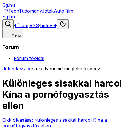
Sg.hu
IT/Tech
Tudomány
Játék
Autó
Film
Sg.hu
·
fórum
·
RSS
·
hírlevél
·
·
...
Menü
Fórum
Fórum főoldal
Jelentkezz be
a kedvenceid megtekintéséhez.
Különleges sisakkal harcol
Kína a pornófogyasztás
ellen
Cikk olvasása:
Különleges sisakkal harcol Kína a
pornófogyasztás ellen