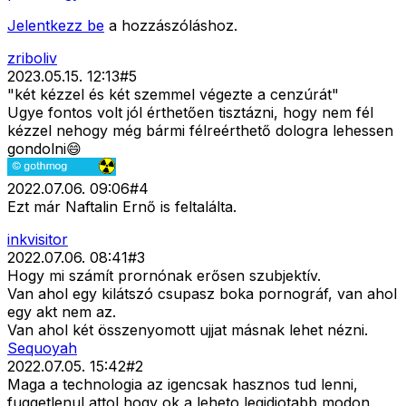
Jelentkezz be
a hozzászóláshoz.
zriboliv
2023.05.15. 12:13
#
5
"két kézzel és két szemmel végezte a cenzúrát"
Ugye fontos volt jól érthetően tisztázni, hogy nem fél
kézzel nehogy még bármi félreérthető dologra lehessen
gondolni😄
2022.07.06. 09:06
#
4
Ezt már Naftalin Ernő is feltalálta.
inkvisitor
2022.07.06. 08:41
#
3
Hogy mi számít prornónak erősen szubjektív.
Van ahol egy kilátszó csupasz boka pornográf, van ahol
egy akt nem az.
Van ahol két összenyomott ujjat másnak lehet nézni.
Sequoyah
2022.07.05. 15:42
#
2
Maga a technologia az igencsak hasznos tud lenni,
fuggetlenul attol hogy ok a leheto legidiotabb modon