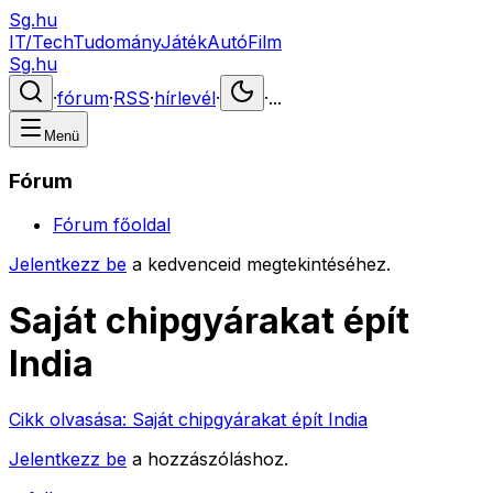
Sg.hu
IT/Tech
Tudomány
Játék
Autó
Film
Sg.hu
·
fórum
·
RSS
·
hírlevél
·
·
...
Menü
Fórum
Fórum főoldal
Jelentkezz be
a kedvenceid megtekintéséhez.
Saját chipgyárakat épít
India
Cikk olvasása:
Saját chipgyárakat épít India
Jelentkezz be
a hozzászóláshoz.