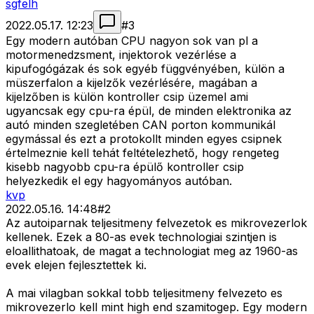
sgfelh
2022.05.17. 12:23
#
3
Egy modern autóban CPU nagyon sok van pl a
motormenedzsment, injektorok vezérlése a
kipufogógázak és sok egyéb függvényében, külön a
müszerfalon a kijelzők vezérlésére, magában a
kijelzőben is külön kontroller csip üzemel ami
ugyancsak egy cpu-ra épül, de minden elektronika az
autó minden szegletében CAN porton kommunikál
egymással és ezt a protokollt minden egyes csipnek
értelmeznie kell tehát feltételezhető, hogy rengeteg
kisebb nagyobb cpu-ra épülő kontroller csip
helyezkedik el egy hagyományos autóban.
kvp
2022.05.16. 14:48
#
2
Az autoiparnak teljesitmeny felvezetok es mikrovezerlok
kellenek. Ezek a 80-as evek technologiai szintjen is
eloallithatoak, de magat a technologiat meg az 1960-as
evek elejen fejlesztettek ki.
A mai vilagban sokkal tobb teljesitmeny felvezeto es
mikrovezerlo kell mint high end szamitogep. Egy modern