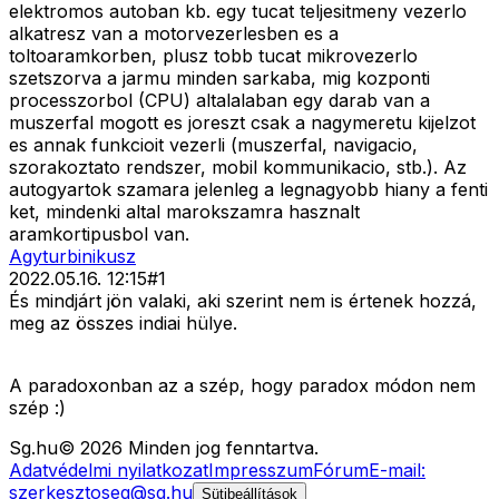
elektromos autoban kb. egy tucat teljesitmeny vezerlo
alkatresz van a motorvezerlesben es a
toltoaramkorben, plusz tobb tucat mikrovezerlo
szetszorva a jarmu minden sarkaba, mig kozponti
processzorbol (CPU) altalalaban egy darab van a
muszerfal mogott es joreszt csak a nagymeretu kijelzot
es annak funkcioit vezerli (muszerfal, navigacio,
szorakoztato rendszer, mobil kommunikacio, stb.). Az
autogyartok szamara jelenleg a legnagyobb hiany a fenti
ket, mindenki altal marokszamra hasznalt
aramkortipusbol van.
Agyturbinikusz
2022.05.16. 12:15
#
1
És mindjárt jön valaki, aki szerint nem is értenek hozzá,
meg az összes indiai hülye.
A paradoxonban az a szép, hogy paradox módon nem
szép :)
Sg
.hu
©
2026
Minden jog fenntartva.
Adatvédelmi nyilatkozat
Impresszum
Fórum
E-mail:
szerkesztoseg@sg.hu
Sütibeállítások