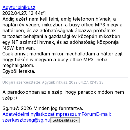
Agyturbinikusz
2022.04.27. 12:44
#
1
Addig azért nem kell félni, amíg telefonon hívnak, a
naptári év végén, miközben a busy office MP3 megy a
háttérben, és az adóhatóságnak álcázva próbálnak
tartozást behajtani a gazdasági év közepén miközben
egy NT számról hívnak, és az adóhatóság központja
NSW-ben van.
Csak annyit mondtam mikor meghallottam a háttér zajt,
hogy békén is megvan a busy office MP3, néha
meghallgatom.
Egyből lerakta.
Utoljára szerkesztette: Agyturbinikusz, 2022.04.27. 12:45:23
A paradoxonban az a szép, hogy paradox módon nem
szép :)
Sg
.hu
©
2026
Minden jog fenntartva.
Adatvédelmi nyilatkozat
Impresszum
Fórum
E-mail:
szerkesztoseg@sg.hu
Sütibeállítások