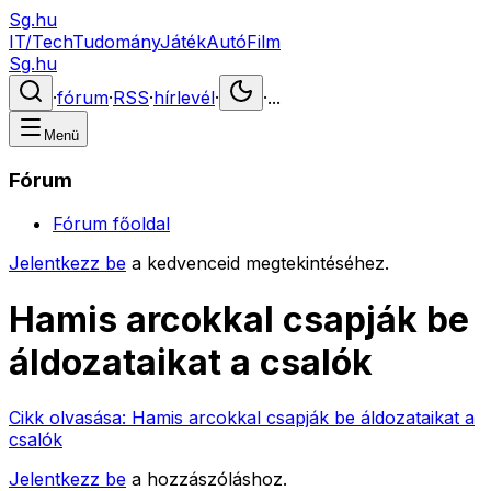
Sg.hu
IT/Tech
Tudomány
Játék
Autó
Film
Sg.hu
·
fórum
·
RSS
·
hírlevél
·
·
...
Menü
Fórum
Fórum főoldal
Jelentkezz be
a kedvenceid megtekintéséhez.
Hamis arcokkal csapják be
áldozataikat a csalók
Cikk olvasása:
Hamis arcokkal csapják be áldozataikat a
csalók
Jelentkezz be
a hozzászóláshoz.