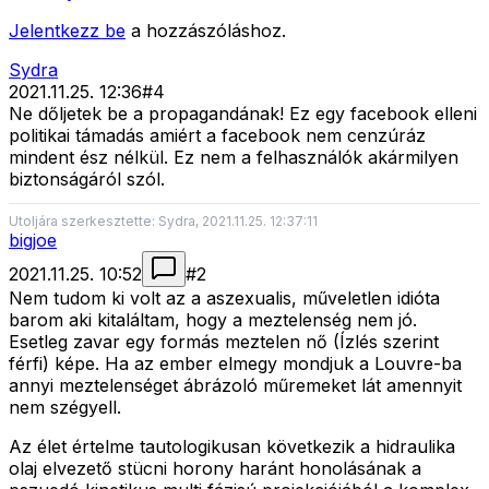
Jelentkezz be
a hozzászóláshoz.
Sydra
2021.11.25. 12:36
#
4
Ne dőljetek be a propagandának! Ez egy facebook elleni
politikai támadás amiért a facebook nem cenzúráz
mindent ész nélkül. Ez nem a felhasználók akármilyen
biztonságáról szól.
Utoljára szerkesztette: Sydra, 2021.11.25. 12:37:11
bigjoe
2021.11.25. 10:52
#
2
Nem tudom ki volt az a aszexualis, műveletlen idióta
barom aki kitaláltam, hogy a meztelenség nem jó.
Esetleg zavar egy formás meztelen nő (Ízlés szerint
férfi) képe. Ha az ember elmegy mondjuk a Louvre-ba
annyi meztelenséget ábrázoló műremeket lát amennyit
nem szégyell.
Az élet értelme tautologikusan következik a hidraulika
olaj elvezető stücni horony haránt honolásának a