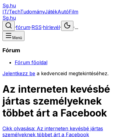
Sg.hu
IT/Tech
Tudomány
Játék
Autó
Film
Sg.hu
·
fórum
·
RSS
·
hírlevél
·
·
...
Menü
Fórum
Fórum főoldal
Jelentkezz be
a kedvenceid megtekintéséhez.
Az interneten kevésbé
jártas személyeknek
többet árt a Facebook
Cikk olvasása:
Az interneten kevésbé jártas
személyeknek többet árt a Facebook