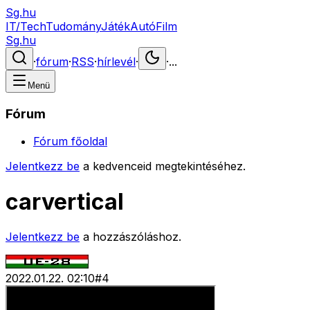
Sg.hu
IT/Tech
Tudomány
Játék
Autó
Film
Sg.hu
·
fórum
·
RSS
·
hírlevél
·
·
...
Menü
Fórum
Fórum főoldal
Jelentkezz be
a kedvenceid megtekintéséhez.
carvertical
Jelentkezz be
a hozzászóláshoz.
2022.01.22. 02:10
#
4