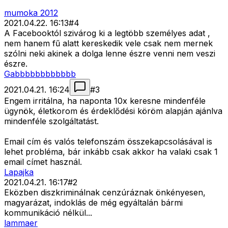
mumoka 2012
2021.04.22. 16:13
#
4
A Facebooktól szivárog ki a legtöbb személyes adat ,
nem hanem fű alatt kereskedik vele csak nem mernek
szólni neki akinek a dolga lenne észre venni nem veszi
észre.
Gabbbbbbbbbbbb
2021.04.21. 16:24
#
3
Engem irritálna, ha naponta 10x keresne mindenféle
ügynök, életkorom és érdeklődési köröm alapján ajánlva
mindenféle szolgáltatást.
Email cím és valós telefonszám összekapcsolásával is
lehet probléma, bár inkább csak akkor ha valaki csak 1
email címet használ.
Lapajka
2021.04.21. 16:17
#
2
Eközben diszkriminálnak cenzúráznak önkényesen,
magyarázat, indoklás de még egyáltalán bármi
kommunikáció nélkül...
lammaer