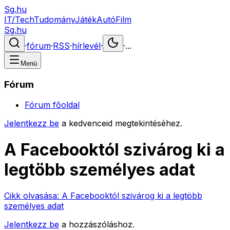
Sg.hu
IT/Tech
Tudomány
Játék
Autó
Film
Sg.hu
·
fórum
·
RSS
·
hírlevél
·
·
...
Menü
Fórum
Fórum főoldal
Jelentkezz be
a kedvenceid megtekintéséhez.
A Facebooktól szivárog ki a
legtöbb személyes adat
Cikk olvasása:
A Facebooktól szivárog ki a legtöbb
személyes adat
Jelentkezz be
a hozzászóláshoz.