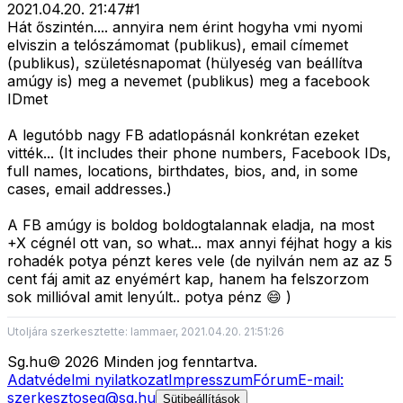
2021.04.20. 21:47
#
1
Hát őszintén.... annyira nem érint hogyha vmi nyomi
elviszin a telószámomat (publikus), email címemet
(publikus), születésnapomat (hülyeség van beállítva
amúgy is) meg a nevemet (publikus) meg a facebook
IDmet
A legutóbb nagy FB adatlopásnál konkrétan ezeket
vitték... (It includes their phone numbers, Facebook IDs,
full names, locations, birthdates, bios, and, in some
cases, email addresses.)
A FB amúgy is boldog boldogtalannak eladja, na most
+X cégnél ott van, so what... max annyi féjhat hogy a kis
rohadék potya pénzt keres vele (de nyilván nem az az 5
cent fáj amit az enyémért kap, hanem ha felszorzom
sok millióval amit lenyúlt.. potya pénz 😄 )
Utoljára szerkesztette: lammaer, 2021.04.20. 21:51:26
Sg
.hu
©
2026
Minden jog fenntartva.
Adatvédelmi nyilatkozat
Impresszum
Fórum
E-mail:
szerkesztoseg@sg.hu
Sütibeállítások