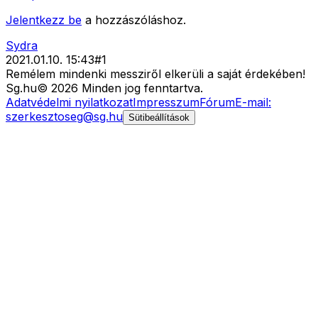
Jelentkezz be
a hozzászóláshoz.
Sydra
2021.01.10. 15:43
#
1
Remélem mindenki messziről elkerüli a saját érdekében!
Sg
.hu
©
2026
Minden jog fenntartva.
Adatvédelmi nyilatkozat
Impresszum
Fórum
E-mail:
szerkesztoseg@sg.hu
Sütibeállítások