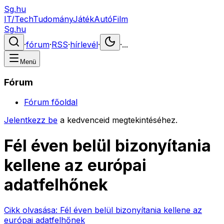
Sg.hu
IT/Tech
Tudomány
Játék
Autó
Film
Sg.hu
·
fórum
·
RSS
·
hírlevél
·
·
...
Menü
Fórum
Fórum főoldal
Jelentkezz be
a kedvenceid megtekintéséhez.
Fél éven belül bizonyítania
kellene az európai
adatfelhőnek
Cikk olvasása:
Fél éven belül bizonyítania kellene az
európai adatfelhőnek