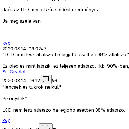
Jaés az ITO meg elszíneződést eredményez.
Ja meg széle van.
kvp
2020.08.14. 09:02
#
7
"LCD nem lesz atlatszo ha legjobb esetben 38% atlatszo.
Ez oled es mint latszik, ez teljesen atlatszo. (kb. 90%-ban,
Sir Cryalot
2020.08.14. 06:12
#
6
"lencsek es tukrok nelkul."
Bizonyitek?
LCD nem lesz atlatszo ha legjobb esetben 38% atlatszo.
kvp