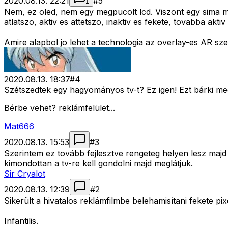
2020.08.13. 22:21
#
5
1
Nem, ez oled, nem egy megpucolt lcd. Viszont egy sima m
atlatszo, aktiv es attetszo, inaktiv es fekete, tovabba aktiv 
Amire alapbol jo lehet a technologia az overlay-es AR sze
2020.08.13. 18:37
#
4
Szétszedtek egy hagyományos tv-t? Ez igen! Ezt bárki megc
Bérbe vehet? reklámfelület...
Mat666
2020.08.13. 15:53
#
3
Szerintem ez tovább fejlesztve rengeteg helyen lesz maj
kimondottan a tv-re kell gondolni majd meglátjuk.
Sir Cryalot
2020.08.13. 12:39
#
2
Sikerült a hivatalos reklámfilmbe belehamisítani fekete pi
Infantilis.