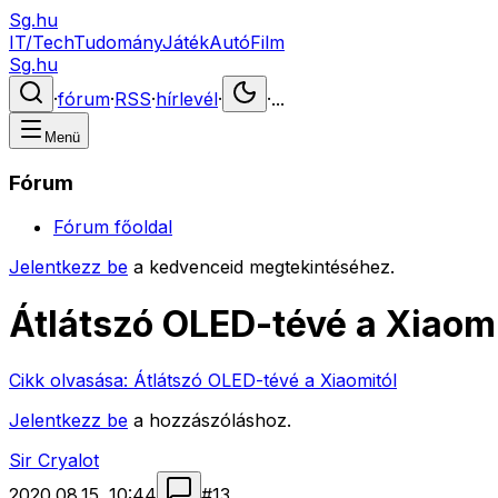
Sg.hu
IT/Tech
Tudomány
Játék
Autó
Film
Sg.hu
·
fórum
·
RSS
·
hírlevél
·
·
...
Menü
Fórum
Fórum főoldal
Jelentkezz be
a kedvenceid megtekintéséhez.
Átlátszó OLED-tévé a Xiaomi
Cikk olvasása:
Átlátszó OLED-tévé a Xiaomitól
Jelentkezz be
a hozzászóláshoz.
Sir Cryalot
2020.08.15. 10:44
#
13