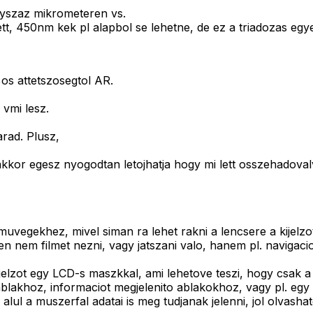
yszaz mikrometeren vs.
t, 450nm kek pl alapbol se lehetne, de ez a triadozas egy
s attetszosegtol AR.
 vmi lesz.
arad. Plusz,
akkor egesz nyogodtan letojhatja hogy mi lett osszehadovalv
uvegekhez, mivel siman ra lehet rakni a lencsere a kijelz
n nem filmet nezni, vagy jatszani valo, hanem pl. navigac
elzot egy LCD-s maszkkal, ami lehetove teszi, hogy csak a me
blakhoz, informaciot megjelenito ablakokhoz, vagy pl. egy 
 alul a muszerfal adatai is meg tudjanak jelenni, jol olvash