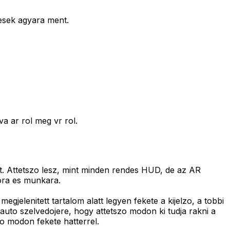
esek agyara ment.
a ar rol meg vr rol.
ot. Attetszo lesz, mint minden rendes HUD, de az AR
iora es munkara.
gjelenitett tartalom alatt legyen fekete a kijelzo, a tobbi
auto szelvedojere, hogy attetszo modon ki tudja rakni a
ato modon fekete hatterrel.