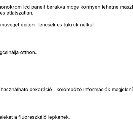
onokrom lcd panelt berakva moge konnyen lehetne maszkoln
es atlatszatlan.
muveget epiteni, lencsek es tukrok nelkul.
sinálja otthon...
d használható dekoráció , kölömböző információk megjelení
xeleket a fluoreszkáló lepkének.