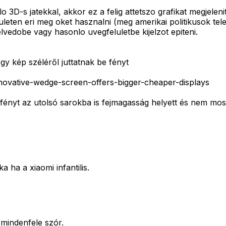
D-s jatekkal, akkor ez a felig attetszo grafikat megjelenito 
uleten eri meg oket hasznalni (meg amerikai politikusok te
lvedobe vagy hasonlo uvegfeluletbe kijelzot epiteni.
gy kép széléről juttatnak be fényt
novative-wedge-screen-offers-bigger-cheaper-displays
ényt az utolsó sarokba is fejmagasság helyett és nem mos
a ha a xiaomi infantilis.
mindenfele szór.