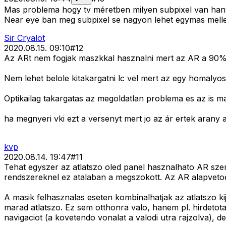
Mas problema hogy tv méretben milyen subpixel van han
Near eye ban meg subpixel se nagyon lehet egymas mellet
Sir Cryalot
2020.08.15. 09:10
#
12
Az ARt nem fogjak maszkkal hasznalni mert az AR a 90%o
Nem lehet belole kitakargatni lc vel mert az egy homalyos
Optikailag takargatas az megoldatlan problema es az is m
ha megnyeri vki ezt a versenyt mert jo az ár ertek arany 
kvp
2020.08.14. 19:47
#
11
Tehat egyszer az atlatszo oled panel hasznalhato AR szem
rendszereknel ez atalaban a megszokott. Az AR alapvetoe
A masik felhasznalas eseten kombinalhatjak az atlatszo kij
marad atlatszo. Ez sem otthonra valo, hanem pl. hirdetota
navigaciot (a kovetendo vonalat a valodi utra rajzolva), de