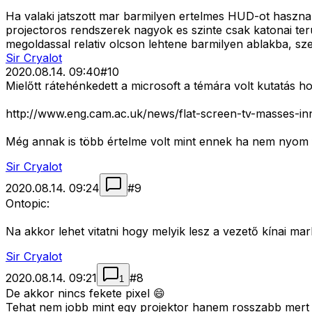
Ha valaki jatszott mar barmilyen ertelmes HUD-ot hasznalo 3
projectoros rendszerek nagyok es szinte csak katonai ter
megoldassal relativ olcson lehtene barmilyen ablakba, sze
Sir Cryalot
2020.08.14. 09:40
#
10
Mielőtt rátehénkedett a microsoft a témára volt kutatás ho
http://www.eng.cam.ac.uk/news/flat-screen-tv-masses-in
Még annak is több értelme volt mint ennek ha nem nyom f
Sir Cryalot
2020.08.14. 09:24
#
9
Ontopic:
Na akkor lehet vitatni hogy melyik lesz a vezető kínai mark
Sir Cryalot
2020.08.14. 09:21
#
8
1
De akkor nincs fekete pixel 😄
Tehat nem jobb mint egy projektor hanem rosszabb mert 