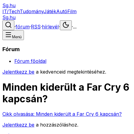
Sg.hu
IT/Tech
Tudomány
Játék
Autó
Film
Sg.hu
·
fórum
·
RSS
·
hírlevél
·
·
...
Menü
Fórum
Fórum főoldal
Jelentkezz be
a kedvenceid megtekintéséhez.
Minden kiderült a Far Cry 6
kapcsán?
Cikk olvasása:
Minden kiderült a Far Cry 6 kapcsán?
Jelentkezz be
a hozzászóláshoz.