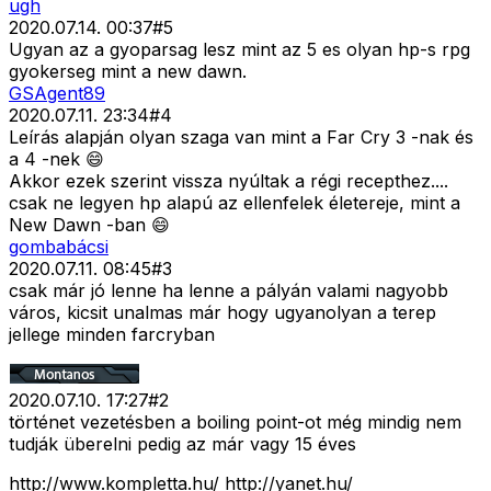
ugh
2020.07.14. 00:37
#
5
Ugyan az a gyoparsag lesz mint az 5 es olyan hp-s rpg
gyokerseg mint a new dawn.
GSAgent89
2020.07.11. 23:34
#
4
Leírás alapján olyan szaga van mint a Far Cry 3 -nak és
a 4 -nek 😄
Akkor ezek szerint vissza nyúltak a régi recepthez....
csak ne legyen hp alapú az ellenfelek életereje, mint a
New Dawn -ban 😄
gombabácsi
2020.07.11. 08:45
#
3
csak már jó lenne ha lenne a pályán valami nagyobb
város, kicsit unalmas már hogy ugyanolyan a terep
jellege minden farcryban
2020.07.10. 17:27
#
2
történet vezetésben a boiling point-ot még mindig nem
tudják überelni pedig az már vagy 15 éves
http://www.kompletta.hu/ http://yanet.hu/