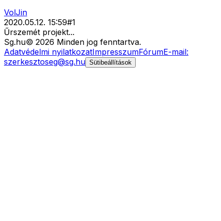
VolJin
2020.05.12. 15:59
#
1
Űrszemét projekt...
Sg
.hu
©
2026
Minden jog fenntartva.
Adatvédelmi nyilatkozat
Impresszum
Fórum
E-mail:
szerkesztoseg@sg.hu
Sütibeállítások