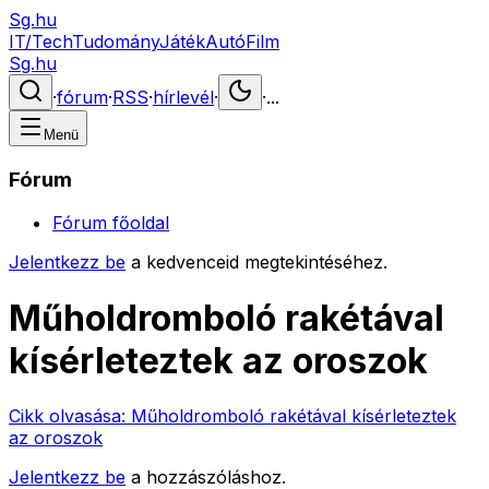
Sg.hu
IT/Tech
Tudomány
Játék
Autó
Film
Sg.hu
·
fórum
·
RSS
·
hírlevél
·
·
...
Menü
Fórum
Fórum főoldal
Jelentkezz be
a kedvenceid megtekintéséhez.
Műholdromboló rakétával
kísérleteztek az oroszok
Cikk olvasása:
Műholdromboló rakétával kísérleteztek
az oroszok
Jelentkezz be
a hozzászóláshoz.