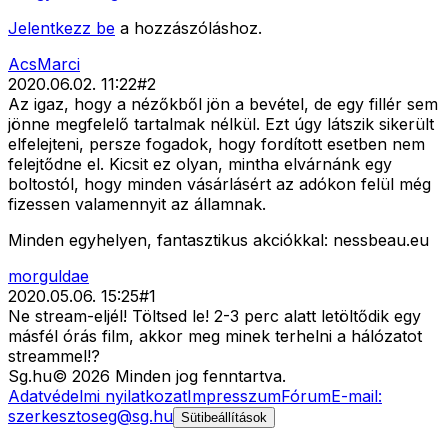
Jelentkezz be
a hozzászóláshoz.
AcsMarci
2020.06.02. 11:22
#
2
Az igaz, hogy a nézőkből jön a bevétel, de egy fillér sem
jönne megfelelő tartalmak nélkül. Ezt úgy látszik sikerült
elfelejteni, persze fogadok, hogy fordított esetben nem
felejtődne el. Kicsit ez olyan, mintha elvárnánk egy
boltostól, hogy minden vásárlásért az adókon felül még
fizessen valamennyit az államnak.
Minden egyhelyen, fantasztikus akciókkal: nessbeau.eu
morguldae
2020.05.06. 15:25
#
1
Ne stream-eljél! Töltsed le! 2-3 perc alatt letöltődik egy
másfél órás film, akkor meg minek terhelni a hálózatot
streammel!?
Sg
.hu
©
2026
Minden jog fenntartva.
Adatvédelmi nyilatkozat
Impresszum
Fórum
E-mail:
szerkesztoseg@sg.hu
Sütibeállítások