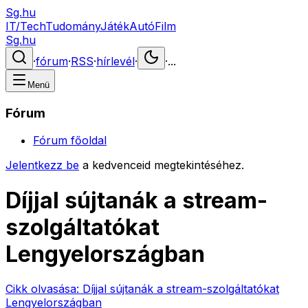
Sg.hu
IT/Tech
Tudomány
Játék
Autó
Film
Sg.hu
·
fórum
·
RSS
·
hírlevél
·
·
...
Menü
Fórum
Fórum főoldal
Jelentkezz be
a kedvenceid megtekintéséhez.
Díjjal sújtanák a stream-
szolgáltatókat
Lengyelországban
Cikk olvasása:
Díjjal sújtanák a stream-szolgáltatókat
Lengyelországban