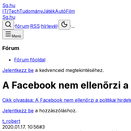
Sg.hu
IT/Tech
Tudomány
Játék
Autó
Film
Sg.hu
·
fórum
·
RSS
·
hírlevél
·
·
...
Menü
Fórum
Fórum főoldal
Jelentkezz be
a kedvenceid megtekintéséhez.
A Facebook nem ellenőrzi a p
Cikk olvasása:
A Facebook nem ellenőrzi a politikai hirdet
Jelentkezz be
a hozzászóláshoz.
t_robert
2020.01.17. 10:56
#
3