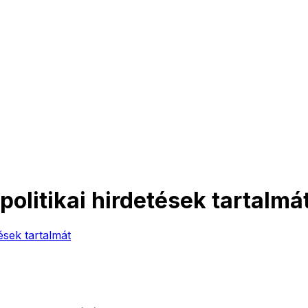
olitikai hirdetések tartalmá
ések tartalmát