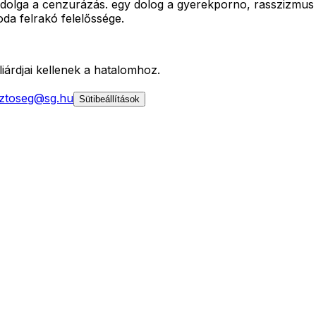
 a dolga a cenzurázás. egy dolog a gyerekporno, rasszizmus stb
oda felrakó felelőssége.
iárdjai kellenek a hatalomhoz.
ztoseg@sg.hu
Sütibeállítások