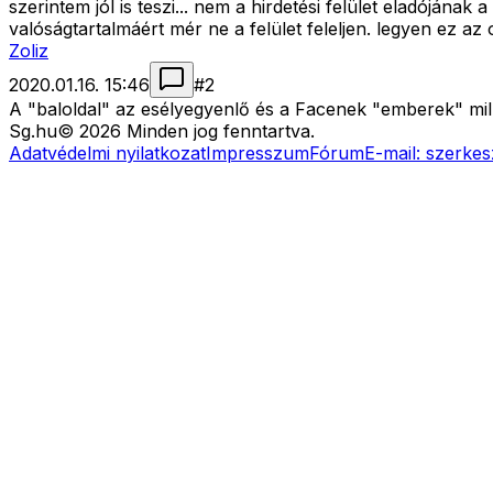
szerintem jól is teszi... nem a hirdetési felület eladójának
valóságtartalmáért mér ne a felület feleljen. legyen ez az 
Zoliz
2020.01.16. 15:46
#
2
A "baloldal" az esélyegyenlő és a Facenek "emberek" mill
Sg
.hu
©
2026
Minden jog fenntartva.
Adatvédelmi nyilatkozat
Impresszum
Fórum
E-mail:
szerkes