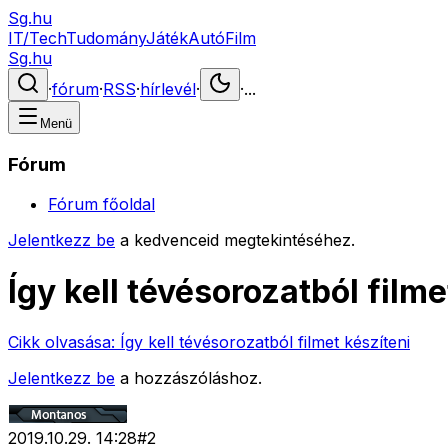
Sg.hu
IT/Tech
Tudomány
Játék
Autó
Film
Sg.hu
·
fórum
·
RSS
·
hírlevél
·
·
...
Menü
Fórum
Fórum főoldal
Jelentkezz be
a kedvenceid megtekintéséhez.
Így kell tévésorozatból filme
Cikk olvasása:
Így kell tévésorozatból filmet készíteni
Jelentkezz be
a hozzászóláshoz.
2019.10.29. 14:28
#
2