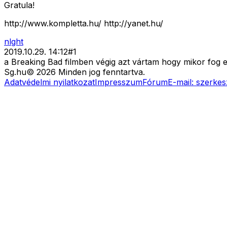
Gratula!
http://www.kompletta.hu/ http://yanet.hu/
nlght
2019.10.29. 14:12
#
1
a Breaking Bad filmben végig azt vártam hogy mikor fog előr
Sg
.hu
©
2026
Minden jog fenntartva.
Adatvédelmi nyilatkozat
Impresszum
Fórum
E-mail:
szerkes