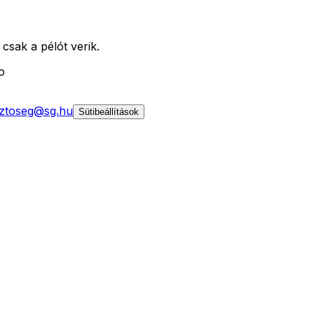
csak a pélót verik.
o
ztoseg@sg.hu
Sütibeállítások