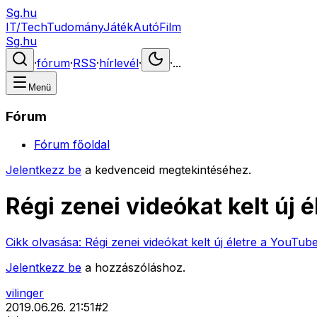
Sg.hu
IT/Tech
Tudomány
Játék
Autó
Film
Sg.hu
·
fórum
·
RSS
·
hírlevél
·
·
...
Menü
Fórum
Fórum főoldal
Jelentkezz be
a kedvenceid megtekintéséhez.
Régi zenei videókat kelt új 
Cikk olvasása:
Régi zenei videókat kelt új életre a YouTub
Jelentkezz be
a hozzászóláshoz.
vilinger
2019.06.26. 21:51
#
2