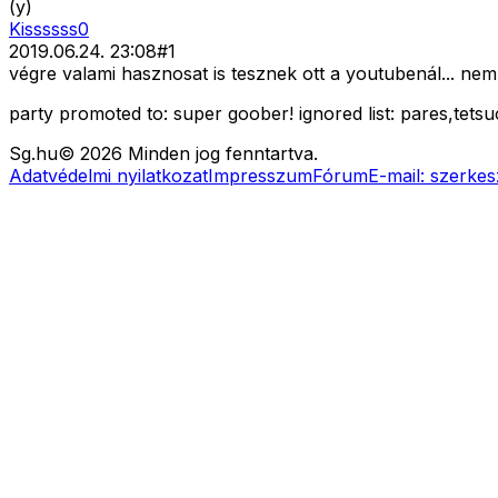
(y)
Kissssss0
2019.06.24. 23:08
#
1
végre valami hasznosat is tesznek ott a youtubenál... nem 
party promoted to: super goober! ignored list: pares,tetsu
Sg
.hu
©
2026
Minden jog fenntartva.
Adatvédelmi nyilatkozat
Impresszum
Fórum
E-mail:
szerkes