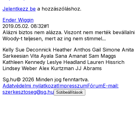
Jelentkezz be
a hozzászóláshoz.
Ender Wiggin
2019.05.02. 08:32
#
1
Alázni biztos nem alázza. Viszont nem merték bevállalni
Woody-t teljesen, mert az ing nem stimmel...
Kelly Sue Deconnick Heather Anthos Gail Simone Anita
Sarkeesian Vita Ayala Sana Amanat Sam Maggs
Kathleen Kennedy Leslye Headland Lauren Hissrich
Lindsey Weber Alex Kurtzman JJ Abrams
Sg
.hu
©
2026
Minden jog fenntartva.
Adatvédelmi nyilatkozat
Impresszum
Fórum
E-mail:
szerkesztoseg@sg.hu
Sütibeállítások