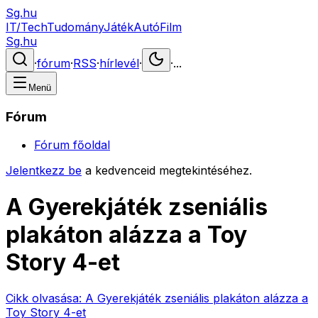
Sg.hu
IT/Tech
Tudomány
Játék
Autó
Film
Sg.hu
·
fórum
·
RSS
·
hírlevél
·
·
...
Menü
Fórum
Fórum főoldal
Jelentkezz be
a kedvenceid megtekintéséhez.
A Gyerekjáték zseniális
plakáton alázza a Toy
Story 4-et
Cikk olvasása:
A Gyerekjáték zseniális plakáton alázza a
Toy Story 4-et