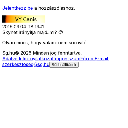
Jelentkezz be
a hozzászóláshoz.
2019.03.04. 18:13
#
1
Skynet irányítja majd..mi? 😊
Olyan nincs, hogy valami nem sörnyitó...
Sg
.hu
©
2026
Minden jog fenntartva.
Adatvédelmi nyilatkozat
Impresszum
Fórum
E-mail:
szerkesztoseg@sg.hu
Sütibeállítások