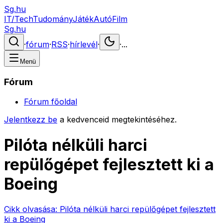
Sg.hu
IT/Tech
Tudomány
Játék
Autó
Film
Sg.hu
·
fórum
·
RSS
·
hírlevél
·
·
...
Menü
Fórum
Fórum főoldal
Jelentkezz be
a kedvenceid megtekintéséhez.
Pilóta nélküli harci
repülőgépet fejlesztett ki a
Boeing
Cikk olvasása:
Pilóta nélküli harci repülőgépet fejlesztett
ki a Boeing