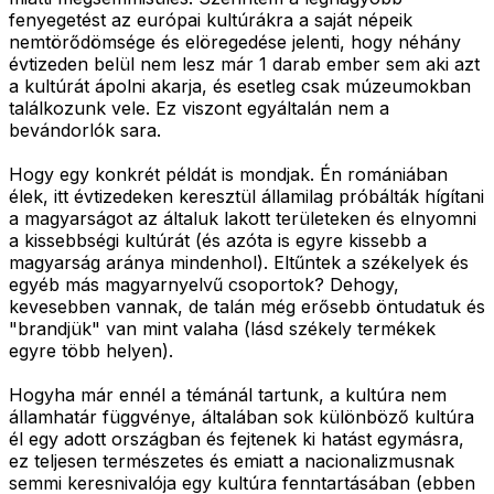
fenyegetést az európai kultúrákra a saját népeik
nemtörődömsége és elöregedése jelenti, hogy néhány
évtizeden belül nem lesz már 1 darab ember sem aki azt
a kultúrát ápolni akarja, és esetleg csak múzeumokban
találkozunk vele. Ez viszont egyáltalán nem a
bevándorlók sara.
Hogy egy konkrét példát is mondjak. Én romániában
élek, itt évtizedeken keresztül államilag próbálták hígítani
a magyarságot az általuk lakott területeken és elnyomni
a kissebbségi kultúrát (és azóta is egyre kissebb a
magyarság aránya mindenhol). Eltűntek a székelyek és
egyéb más magyarnyelvű csoportok? Dehogy,
kevesebben vannak, de talán még erősebb öntudatuk és
"brandjük" van mint valaha (lásd székely termékek
egyre több helyen).
Hogyha már ennél a témánál tartunk, a kultúra nem
államhatár függvénye, általában sok különböző kultúra
él egy adott országban és fejtenek ki hatást egymásra,
ez teljesen természetes és emiatt a nacionalizmusnak
semmi keresnivalója egy kultúra fenntartásában (ebben