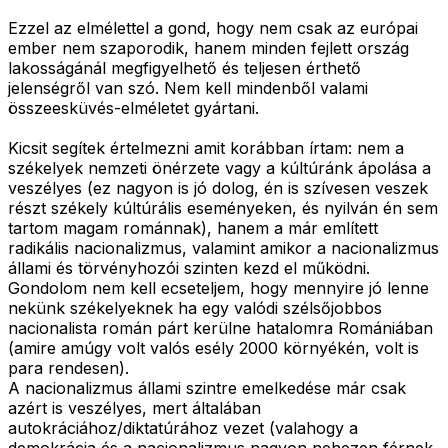
Ezzel az elmélettel a gond, hogy nem csak az európai
ember nem szaporodik, hanem minden fejlett ország
lakosságánál megfigyelhető és teljesen érthető
jelenségről van szó. Nem kell mindenből valami
összeesküvés-elméletet gyártani.
Kicsit segítek értelmezni amit korábban írtam: nem a
székelyek nemzeti önérzete vagy a kúltúránk ápolása a
veszélyes (ez nagyon is jó dolog, én is szívesen veszek
részt székely kúltúrális eseményeken, és nyilván én sem
tartom magam románnak), hanem a már említett
radikális nacionalizmus, valamint amikor a nacionalizmus
állami és törvényhozói szinten kezd el működni.
Gondolom nem kell ecseteljem, hogy mennyire jó lenne
nekünk székelyeknek ha egy valódi szélsőjobbos
nacionalista román párt kerülne hatalomra Romániában
(amire amúgy volt valós esély 2000 környékén, volt is
para rendesen).
A nacionalizmus állami szintre emelkedése már csak
azért is veszélyes, mert általában
autokráciához/diktatúrához vezet (valahogy a