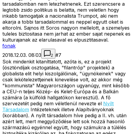
tarsadalomban nem letezhetnenek. Ezt szerencsere a
legtobb zsido politikus is belatta, nem veletlen hogy
inkabb tamogatjak a nacionalista Trumpot, aki nem
akarja a tobbi tarsadalommal es neppel egyutt oket is
eltorolni. Sajnos itt Soros nagyon mellelott, a szemelyes
tuleles biztositasa nem jarhat az ember sajat nepenek es
kulturajanak az elarulasaval es elpusztitasaval.
fonak
2018.12.03. 08:03
#
7
2
Sok mindenkit kitaníttatott, azóta is, ez a projekt
(ösztöndíjak osztogatása, "filantróp" projektek) a
globalista elit helyi kiszolgálóinak, "ügynökeinek" vagy
csak lekötelezettjeinek kinevelése volt, az akkor még
"kommunista" Magyarországon ugyanúgy, mint később
a CEU-n teljes Közép- és Kelet-Európa és a Balkán
számára (a külföldi hallgatókon keresztül). A fő
szervezetét pedig nem véletlenül nevezte el
Nyílt
Társadalom
Intézeteknek illetve Alapítványoknak
(korábban). A nyílt társadalom híve pedig a II. vh. után
azért lett, mert meggyőződése lett sok hozzá hasonló
származású egyénnel együtt, hogy számukra a túlélés
biztosítéka kizárólag az, ha fokozatosan az egész