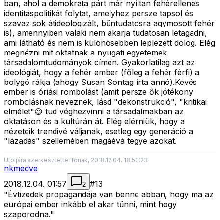
ban, ahol a demokrata párt már nyíltan fehérellenes
identitáspolitikát folytat, amelyhez persze tapsol és
szavaz sok átideologizált, bűntudatosra agymosott fehér
is), amennyiben valaki nem akarja tudatosan letagadni,
ami látható és nem is különösebben leplezett dolog. Elég
megnézni mit oktatnak a nyugati egyetemek
társadalomtudományok címén. Gyakorlatilag azt az
ideológiát, hogy a fehér ember (főleg a fehér férfi) a
bolygó rákja (ahogy Susan Sontag írta annó).Kevés
ember is óriási rombolást (amit persze ők jótékony
rombolásnak neveznek, lásd "dekonstrukció", "kritikai
elmélet"😉 tud véghezvinni a társadalmakban az
oktatáson és a kultúrán át. Elég elérniük, hogy a
nézeteik trendivé váljanak, esetleg egy generáció a
"lázadás" szellemében magáévá tegye azokat.
Utoljára szerkesztette: fonak, 2018.12.04. 18:50:23
nkmedve
2018.12.04. 01:57
#
13
2
"Évtizedek propagandája van benne abban, hogy ma az
európai ember inkább el akar tűnni, mint hogy
szaporodna."