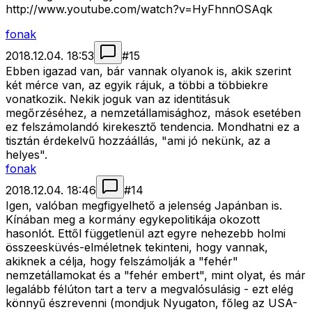
http://www.youtube.com/watch?v=HyFhnnOSAqk
fonak
2018.12.04. 18:53
#
15
Ebben igazad van, bár vannak olyanok is, akik szerint
két mérce van, az egyik rájuk, a többi a többiekre
vonatkozik. Nekik joguk van az identitásuk
megőrzéséhez, a nemzetállamisághoz, mások esetében
ez felszámolandó kirekesztő tendencia. Mondhatni ez a
tisztán érdekelvű hozzáállás, "ami jó nekünk, az a
helyes".
fonak
2018.12.04. 18:46
#
14
Igen, valóban megfigyelhető a jelenség Japánban is.
Kínában meg a kormány egykepolitikája okozott
hasonlót. Ettől függetlenül azt egyre nehezebb holmi
összeesküvés-elméletnek tekinteni, hogy vannak,
akiknek a célja, hogy felszámolják a "fehér"
nemzetállamokat és a "fehér embert", mint olyat, és már
legalább félúton tart a terv a megvalósulásig - ezt elég
könnyű észrevenni (mondjuk Nyugaton, főleg az USA-