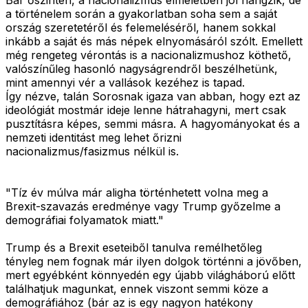
Bár őszintén, a nacionalizmus elméletben jól hangzik, de
a történelem során a gyakorlatban soha sem a saját
ország szeretetéről és felemeléséről, hanem sokkal
inkább a saját és más népek elnyomásáról szólt. Emellett
még rengeteg vérontás is a nacionalizmushoz köthető,
valószínűleg hasonló nagyságrendről beszélhetünk,
mint amennyi vér a vallások kezéhez is tapad.
Így nézve, talán Sorosnak igaza van abban, hogy ezt az
ideológiát mostmár ideje lenne hátrahagyni, mert csak
pusztításra képes, semmi másra. A hagyományokat és a
nemzeti identitást meg lehet őrizni
nacionalizmus/fasizmus nélkül is.
"Tíz év múlva már aligha történhetett volna meg a
Brexit-szavazás eredménye vagy Trump győzelme a
demográfiai folyamatok miatt."
Trump és a Brexit eseteiből tanulva remélhetőleg
tényleg nem fognak már ilyen dolgok történni a jövőben,
mert egyébként könnyedén egy újabb világháború előtt
találhatjuk magunkat, ennek viszont semmi köze a
demográfiához (bár az is egy nagyon hatékony