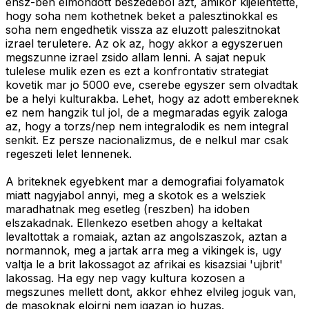
ensz-ben elmondott beszedebol azt, amikor kijelentette,
hogy soha nem kothetnek beket a palesztinokkal es
soha nem engedhetik vissza az eluzott paleszitnokat
izrael teruletere. Az ok az, hogy akkor a egyszeruen
megszunne izrael zsido allam lenni. A sajat nepuk
tulelese mulik ezen es ezt a konfrontativ strategiat
kovetik mar jo 5000 eve, cserebe egyszer sem olvadtak
be a helyi kulturakba. Lehet, hogy az adott embereknek
ez nem hangzik tul jol, de a megmaradas egyik zaloga
az, hogy a torzs/nep nem integralodik es nem integral
senkit. Ez persze nacionalizmus, de e nelkul mar csak
regeszeti lelet lennenek.
A briteknek egyebkent mar a demografiai folyamatok
miatt nagyjabol annyi, meg a skotok es a welsziek
maradhatnak meg esetleg (reszben) ha idoben
elszakadnak. Ellenkezo esetben ahogy a keltakat
levaltottak a romaiak, aztan az angolszaszok, aztan a
normannok, meg a jartak arra meg a vikingek is, ugy
valtja le a brit lakossagot az afrikai es kisazsiai 'ujbrit'
lakossag. Ha egy nep vagy kultura kozosen a
megszunes mellett dont, akkor ehhez elvileg joguk van,
de masoknak eloirni nem igazan jo huzas.