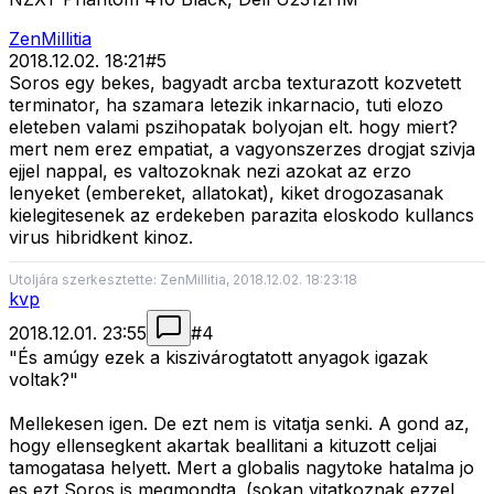
ZenMillitia
2018.12.02. 18:21
#
5
Soros egy bekes, bagyadt arcba texturazott kozvetett
terminator, ha szamara letezik inkarnacio, tuti elozo
eleteben valami pszihopatak bolyojan elt. hogy miert?
mert nem erez empatiat, a vagyonszerzes drogjat szivja
ejjel nappal, es valtozoknak nezi azokat az erzo
lenyeket (embereket, allatokat), kiket drogozasanak
kielegitesenek az erdekeben parazita eloskodo kullancs
virus hibridkent kinoz.
Utoljára szerkesztette: ZenMillitia, 2018.12.02. 18:23:18
kvp
2018.12.01. 23:55
#
4
"És amúgy ezek a kiszivárogtatott anyagok igazak
voltak?"
Mellekesen igen. De ezt nem is vitatja senki. A gond az,
hogy ellensegkent akartak beallitani a kituzott celjai
tamogatasa helyett. Mert a globalis nagytoke hatalma jo
es ezt Soros is megmondta. (sokan vitatkoznak ezzel,