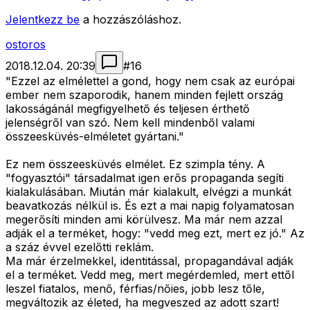
Jelentkezz be
a hozzászóláshoz.
ostoros
2018.12.04. 20:39
#
16
"Ezzel az elmélettel a gond, hogy nem csak az európai
ember nem szaporodik, hanem minden fejlett ország
lakosságánál megfigyelhető és teljesen érthető
jelenségről van szó. Nem kell mindenből valami
összeesküvés-elméletet gyártani."
Ez nem összeesküvés elmélet. Ez szimpla tény. A
"fogyasztói" társadalmat igen erős propaganda segíti
kialakulásában. Miután már kialakult, elvégzi a munkát
beavatkozás nélkül is. És ezt a mai napig folyamatosan
megerősíti minden ami körülvesz. Ma már nem azzal
adják el a terméket, hogy: "vedd meg ezt, mert ez jó." Az
a száz évvel ezelőtti reklám.
Ma már érzelmekkel, identitással, propagandával adják
el a terméket. Vedd meg, mert megérdemled, mert ettől
leszel fiatalos, menő, férfias/nőies, jobb lesz tőle,
megváltozik az életed, ha megveszed az adott szart!