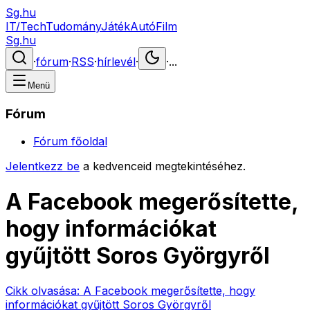
Sg.hu
IT/Tech
Tudomány
Játék
Autó
Film
Sg.hu
·
fórum
·
RSS
·
hírlevél
·
·
...
Menü
Fórum
Fórum főoldal
Jelentkezz be
a kedvenceid megtekintéséhez.
A Facebook megerősítette,
hogy információkat
gyűjtött Soros Györgyről
Cikk olvasása:
A Facebook megerősítette, hogy
információkat gyűjtött Soros Györgyről