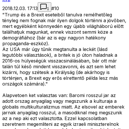
2018.12.03. 17:13
#
10
1
"Trump és a Brexit eseteiből tanulva remélhetőleg
tényleg nem fognak már ilyen dolgok történni a jövőben,
mert egyébként könnyedén egy újabb világháború előtt
találhatjuk magunkat, ennek viszont semmi köze a
demográfiához (bár az is egy nagyon hatékony
propaganda-eszköz).
Az USA már úgy tűnik megtanulta a leckét (lásd
legutóbbi választások), a britek is jó úton haladnak a
2016-os hülyeségük visszacsinálásában, bár ott már
talán túl késő mindent visszavonni, és azt sem lehet
kizárni, hogy szétesik a Királyság (de akárhogy is
történjen, a Brexit egy erős elrettentő példa lesz más
országok számára)."
Alapvetoen ket valasztas van: Baromi rosszul jar az
adott orszag anyagilag vagy megszunik a kulturaja a
globalis multikulturalizmus miatt. Az elsovel az emberek
jarnak anyagilag rosszul, a masodiknal meg megszunik
az a nep aki ezt valasztotta. Ezzel kapcsolatban
szeretnem megemliteni az egyik izraeli miniszterelnok