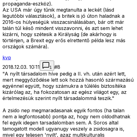
propaganda-eszköz).
Az USA már úgy tűnik megtanulta a leckét (lásd
legutóbbi választások), a britek is jó úton haladnak a
2016-os hülyeségük visszacsinálásában, bár ott már
talán túl késő mindent visszavonni, és azt sem lehet
kizárni, hogy szétesik a Királyság (de akárhogy is
történjen, a Brexit egy erős elrettentő példa lesz más
országok számára).
kvp
2018.12.03. 10:11
#
8
1
"A nyílt társadalom híve pedig a II. vh. után azért lett,
mert meggyőződése lett sok hozzá hasonló származású
egyénnel együtt, hogy számukra a túlélés biztosítéka
kizárólag az, ha fokozatosan az egész világot egy, az
értelmezésük szerint nyílt társadalommá teszik."
A zsido nep megmaradasanak egyik fontos (ha talan
nem a legfontosabb) pontja az, hogy nem oldodhatnak
fel egyik idegen tarsadalomban sem. A Soros altal
tamogatott modell ugyanugy veszely a zsidosagra is,
mivel egy teljesen 'nyilt', azaz multikulturalis