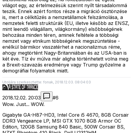
világot egy, az értelmezésük szerint nyílt társadalommá
teszik. Ennek azért fontos része a migráció ösztönzése
is, mert a célkitűzés a nemzetállamok felszámolása, a
nemzetek feletti struktúrák (EU, illetve később az ENSZ,
mint leendő világállam, világkormány) elsőbbségének
behozása minden téren, aminek feltétele a többségi
nemzet vagy etnikum többségének megszüntetése -
enélkül bármikor visszatérhet a nacionalizmus réme,
ahogy megtörtént Nagy-Britanniában és az USA-ban is
két éve. Tíz év múlva már aligha történhetett volna meg
a Brexit-szavazás eredménye vagy Trump győzelme a
demográfiai folyamatok miatt.
Utoljára szerkesztette: fonak, 2018.12.03. 08:04:03
2018.12.02. 20:03
#
6
Wow. Just... WOW.
Gigabyte GA-H87-HD3, Intel Core i5 4670, 8GB Corsair
DDR3 Vengeance LP, MSI GTX 1070 8GB Armor OC
Edition, 120GB Samsung 840 Basic, 500W Corsair BS,
NZXT Phantom 410 Black, Dell U2312HM