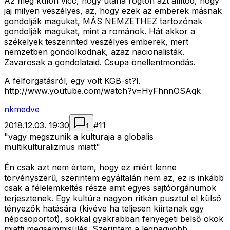
Az meg külön vicc, hogy utána rögtön azt állítod, hogy
jaj milyen veszélyes, az, hogy ezek az emberek másnak
gondolják magukat, MÁS NEMZETHEZ tartozónak
gondolják magukat, mint a románok. Hát akkor a
székelyek teszerinted veszélyes emberek, mert
nemzetben gondolkodnak, azaz nacionalisták.
Zavarosak a gondolataid. Csupa önellentmondás.
A felforgatásról, egy volt KGB-st?l.
http://www.youtube.com/watch?v=HyFhnnOSAqk
nkmedve
2018.12.03. 19:30
#
11
1
"vagy megszunik a kulturaja a globalis
multikulturalizmus miatt"
Én csak azt nem értem, hogy ez miért lenne
törvényszerű, szerintem egyáltalán nem az, ez is inkább
csak a félelemkeltés része amit egyes sajtóorgánumok
terjesztenek. Egy kultúra nagyon ritkán pusztul el külső
tényezők hatására (kivéve ha teljesen kíírtanak egy
népcsoportot), sokkal gyakrabban fenyegeti belső okok
miatti megsemmisülés. Szerintem a legnagyobb