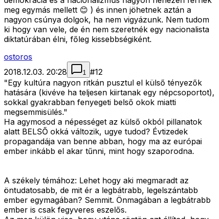
demokrácia és a nacionalizmus nagyon nehezen férnek
meg egymás mellett 😊 ) és innen jöhetnek aztán a
nagyon csúnya dolgok, ha nem vigyázunk. Nem tudom
ki hogy van vele, de én nem szeretnék egy nacionalista
diktatúrában élni, főleg kissebbségiként.
ostoros
2018.12.03. 20:28
#
12
1
"Egy kultúra nagyon ritkán pusztul el külső tényezők
hatására (kivéve ha teljesen kiirtanak egy népcsoportot),
sokkal gyakrabban fenyegeti belső okok miatti
megsemmisülés."
Ha agymosod a népességet az külső okból pillanatok
alatt BELSŐ okká változik, ugye tudod? Évtizedek
propagandája van benne abban, hogy ma az európai
ember inkább el akar tűnni, mint hogy szaporodna.
A székely témához: Lehet hogy aki megmaradt az
öntudatosabb, de mit ér a legbátrabb, legelszántabb
ember egymagában? Semmit. Önmagában a legbátrabb
ember is csak fegyveres eszelős.