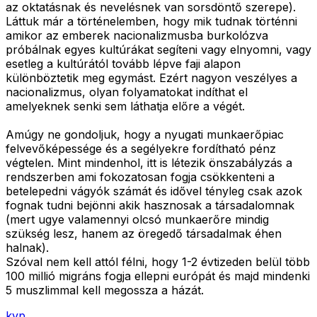
az oktatásnak és nevelésnek van sorsdöntő szerepe).
Láttuk már a történelemben, hogy mik tudnak történni
amikor az emberek nacionalizmusba burkolózva
próbálnak egyes kultúrákat segíteni vagy elnyomni, vagy
esetleg a kultúrától tovább lépve faji alapon
különböztetik meg egymást. Ezért nagyon veszélyes a
nacionalizmus, olyan folyamatokat indíthat el
amelyeknek senki sem láthatja előre a végét.
Amúgy ne gondoljuk, hogy a nyugati munkaerőpiac
felvevőképessége és a segélyekre fordítható pénz
végtelen. Mint mindenhol, itt is létezik önszabályzás a
rendszerben ami fokozatosan fogja csökkenteni a
betelepedni vágyók számát és idővel tényleg csak azok
fognak tudni bejönni akik hasznosak a társadalomnak
(mert ugye valamennyi olcsó munkaerőre mindig
szükség lesz, hanem az öregedő társadalmak éhen
halnak).
Szóval nem kell attól félni, hogy 1-2 évtizeden belül több
100 millió migráns fogja ellepni európát és majd mindenki
5 muszlimmal kell megossza a házát.
kvp