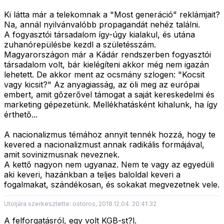
Ki látta már a telekomnak a "Most generáció" reklámjait?
Na, annál nyilvánvalóbb propagandát nehéz találni.
A fogyasztói társadalom így-úgy kialakul, és utána
zuhanórepülésbe kezdl a születésszám.
Magyarországon már a Kádár rendszerben fogyasztói
társadalom volt, bár kielégíteni akkor még nem igazán
lehetett. De akkor ment az ocsmány szlogen: "Kocsit
vagy kicsit?" Az anyagiasság, az öli meg az európai
embert, amit gőzerővel támogat a saját kereskedelmi és
marketing gépezetünk. Mellékhatásként kihalunk, ha így
érthető...
A nacionalizmus témához annyit tennék hozzá, hogy te
kevered a nacionalizmust annak radikális formájával,
amit sovinizmusnak neveznek.
A kettő nagyon nem ugyanaz. Nem te vagy az egyedüli
aki keveri, hazánkban a teljes baloldal keveri a
fogalmakat, szándékosan, és sokakat megvezetnek vele.
Utoljára szerkesztette: ostoros, 2018.12.04. 20:41:32
A felforgatásról, egy volt KGB-st?l.