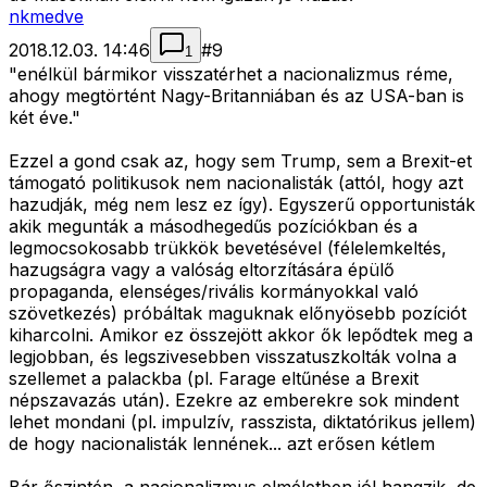
nkmedve
2018.12.03. 14:46
#
9
1
"enélkül bármikor visszatérhet a nacionalizmus réme,
ahogy megtörtént Nagy-Britanniában és az USA-ban is
két éve."
Ezzel a gond csak az, hogy sem Trump, sem a Brexit-et
támogató politikusok nem nacionalisták (attól, hogy azt
hazudják, még nem lesz ez így). Egyszerű opportunisták
akik megunták a másodhegedűs pozíciókban és a
legmocsokosabb trükkök bevetésével (félelemkeltés,
hazugságra vagy a valóság eltorzítására épülő
propaganda, elenséges/rivális kormányokkal való
szövetkezés) próbáltak maguknak előnyösebb pozíciót
kiharcolni. Amikor ez összejött akkor ők lepődtek meg a
legjobban, és legszivesebben visszatuszkolták volna a
szellemet a palackba (pl. Farage eltűnése a Brexit
népszavazás után). Ezekre az emberekre sok mindent
lehet mondani (pl. impulzív, rasszista, diktatórikus jellem)
de hogy nacionalisták lennének... azt erősen kétlem