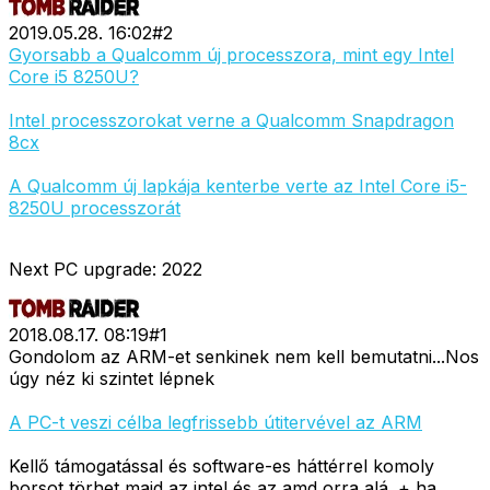
2019.05.28. 16:02
#
2
Gyorsabb a Qualcomm új processzora, mint egy Intel
Core i5 8250U?
Intel processzorokat verne a Qualcomm Snapdragon
8cx
A Qualcomm új lapkája kenterbe verte az Intel Core i5-
8250U processzorát
Next PC upgrade: 2022
2018.08.17. 08:19
#
1
Gondolom az ARM-et senkinek nem kell bemutatni...Nos
úgy néz ki szintet lépnek
A PC-t veszi célba legfrissebb útitervével az ARM
Kellő támogatással és software-es háttérrel komoly
borsot törhet majd az intel és az amd orra alá. + ha