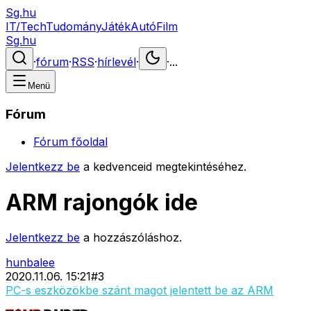
Sg.hu
IT/Tech
Tudomány
Játék
Autó
Film
Sg.hu
·
fórum
·
RSS
·
hírlevél
·
·
...
Menü
Fórum
Fórum főoldal
Jelentkezz be
a kedvenceid megtekintéséhez.
ARM rajongók ide
Jelentkezz be
a hozzászóláshoz.
hunbalee
2020.11.06. 15:21
#
3
PC-s eszközökbe szánt magot jelentett be az ARM