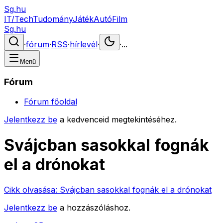
Sg.hu
IT/Tech
Tudomány
Játék
Autó
Film
Sg.hu
·
fórum
·
RSS
·
hírlevél
·
·
...
Menü
Fórum
Fórum főoldal
Jelentkezz be
a kedvenceid megtekintéséhez.
Svájcban sasokkal fognák
el a drónokat
Cikk olvasása:
Svájcban sasokkal fognák el a drónokat
Jelentkezz be
a hozzászóláshoz.