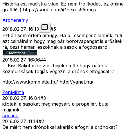
Histeria est magistra vitae. Ez nem trollkodás, ez online
graffiti! ;) https://suno.com/@nexus65ongs
Archenemy
2018.02.27. 16:13
#
5
Ezt én sem értem amúgy. Ha pl. csempész lennék, tuti
azt csinálnám hogy még pár borotvapengét is erősítek
rá, oszt hamar leszoknak a sasok a fogdosásról.
2018.02.27. 16:06
#
4
"...Kiss Bálint miniszter bejelentette hogy nálunk
közmunkások fogják végezni a drónok elfogását..."
http://www.kompletta.hu/ http://yanet.hu/
ZenMillitia
2018.02.27. 16:04
#
3
idiotak. a sasokat meg megserti a propeller. buta
majmok.
codaco
2018.02.27. 11:14
#
2
De miért nem drónokkal akarják elfogni a drónokat?