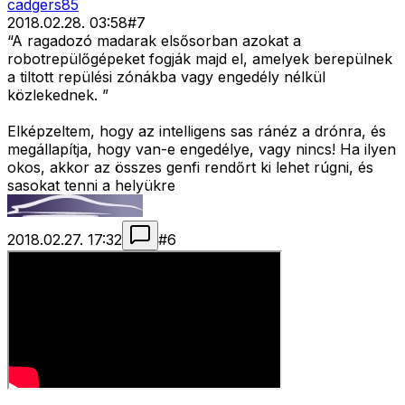
cadgers85
2018.02.28. 03:58
#
7
“A ragadozó madarak elsősorban azokat a
robotrepülőgépeket fogják majd el, amelyek berepülnek
a tiltott repülési zónákba vagy engedély nélkül
közlekednek. ”
Elképzeltem, hogy az intelligens sas ránéz a drónra, és
megállapítja, hogy van-e engedélye, vagy nincs! Ha ilyen
okos, akkor az összes genfi rendőrt ki lehet rúgni, és
sasokat tenni a helyükre
2018.02.27. 17:32
#
6