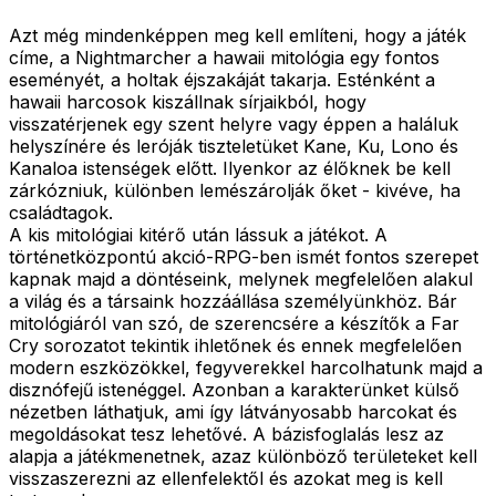
Azt még mindenképpen meg kell említeni, hogy a játék
címe, a Nightmarcher a hawaii mitológia egy fontos
eseményét, a holtak éjszakáját takarja. Esténként a
hawaii harcosok kiszállnak sírjaikból, hogy
visszatérjenek egy szent helyre vagy éppen a haláluk
helyszínére és leróják tiszteletüket Kane, Ku, Lono és
Kanaloa istenségek előtt. Ilyenkor az élőknek be kell
zárkózniuk, különben lemészárolják őket - kivéve, ha
családtagok.
A kis mitológiai kitérő után lássuk a játékot. A
történetközpontú akció-RPG-ben ismét fontos szerepet
kapnak majd a döntéseink, melynek megfelelően alakul
a világ és a társaink hozzáállása személyünkhöz. Bár
mitológiáról van szó, de szerencsére a készítők a Far
Cry sorozatot tekintik ihletőnek és ennek megfelelően
modern eszközökkel, fegyverekkel harcolhatunk majd a
disznófejű istenéggel. Azonban a karakterünket külső
nézetben láthatjuk, ami így látványosabb harcokat és
megoldásokat tesz lehetővé. A bázisfoglalás lesz az
alapja a játékmenetnek, azaz különböző területeket kell
visszaszerezni az ellenfelektől és azokat meg is kell