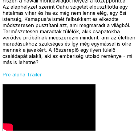
hiszen a hawaii mondavilágot helyezi a középpontba.
Az alaphelyzet szerint Oahu szigetét elpusztította egy
hatalmas vihar és ha ez még nem lenne elég, egy ősi
istenség, Kamapua'a ismét felbukkant és elkezdte
módszeresen pusztítani azt, ami megmaradt a világból.
Természetesen maradtak túlélők, akik csapatokba
verődve próbálnak megszerezni mindent, ami az életben
maradásukhoz szükséges és így még egymással is ölre
mennek a javakért. A főszereplő egy ilyen túlélő
családapát alakít, aki az emberiség utolsó reménye - mi
más is lehetne?
Pre alpha Trailer