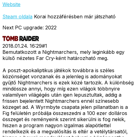
Website
Steam oldala
Korai hozzáférésben már játszható
Next PC upgrade: 2022
2018.01.24. 16:29
#
1
Bemutatkozott a Nightmarchers, mely leginkább egy
külső nézetes Far Cry-ként határozható meg.
A poszt-apokaliptikus játékok továbbra is széles
közönséget vonzanak és a jelenleg is adományokat
gyűjtő Nightmarchers is ezek közé tartozik. A különbség
mindössze annyi, hogy míg ezen világok többnyire
valamilyen világégés után igen lepusztultak, addig a
frissen bejelentett Nightmarchers ennél színesebb
közeget ad. A Wyrmbyte csapata jelen pillanatban is a
Fig felületén próbálja összeszedni a 100 ezer dolláros
összeget és reményeink szerint sikerülni is fog nekik,
hiszen a program nagyon izgalmas alapötlettel
rendelkezik és a megvalósítás is eltér a vetélytársaitól,