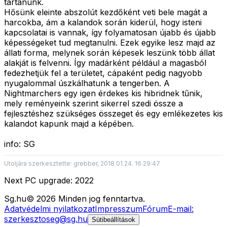
tartanunk.
Hősünk eleinte abszolút kezdőként veti bele magát a
harcokba, ám a kalandok során kiderül, hogy isteni
kapcsolatai is vannak, így folyamatosan újabb és újabb
képességeket tud megtanulni. Ezek egyike lesz majd az
állati forma, melynek során képesek leszünk több állat
alakját is felvenni. Így madárként például a magasból
fedezhetjük fel a területet, cápaként pedig nagyobb
nyugalommal úszkálhatunk a tengerben. A
Nightmarchers egy igen érdekes kis hibridnek tűnik,
mely reményeink szerint sikerrel szedi össze a
fejlesztéshez szükséges összeget és egy emlékezetes kis
kalandot kapunk majd a képében.
info: SG
Utoljára szerkesztette: grebber, 2018.01.24. 16:29:47
Next PC upgrade: 2022
Sg
.hu
©
2026
Minden jog fenntartva.
Adatvédelmi nyilatkozat
Impresszum
Fórum
E-mail:
szerkesztoseg@sg.hu
Sütibeállítások