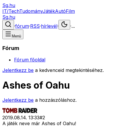
Sg.hu
IT/Tech
Tudomány
Játék
Autó
Film
Sg.hu
·
fórum
·
RSS
·
hírlevél
·
·
...
Menü
Fórum
Fórum főoldal
Jelentkezz be
a kedvenceid megtekintéséhez.
Ashes of Oahu
Jelentkezz be
a hozzászóláshoz.
2019.08.14. 13:33
#
2
A játék neve már Ashes of Oahu!