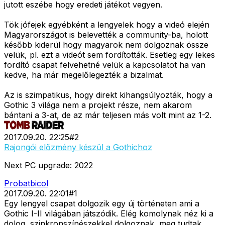
jutott eszébe hogy eredeti játékot vegyen.
Tök jófejek egyébként a lengyelek hogy a videó elején
Magyarországot is belevették a community-ba, holott
később kiderül hogy magyarok nem dolgoznak össze
velük, pl. ezt a videót sem fordították. Esetleg egy lekes
fordító csapat felvehetné velük a kapcsolatot ha van
kedve, ha már megelőlegezték a bizalmat.
Az is szimpatikus, hogy direkt kihangsúlyozták, hogy a
Gothic 3 világa nem a projekt része, nem akarom
bántani a 3-at, de az már teljesen más volt mint az 1-2.
2017.09.20. 22:25
#
2
Rajongói előzmény készül a Gothichoz
Next PC upgrade: 2022
Probatbicol
2017.09.20. 22:01
#
1
Egy lengyel csapat dolgozik egy új történeten ami a
Gothic I-II világában játszódik. Elég komolynak néz ki a
dolog, szinkronszínészekkel dolgoznak, meg tudtak