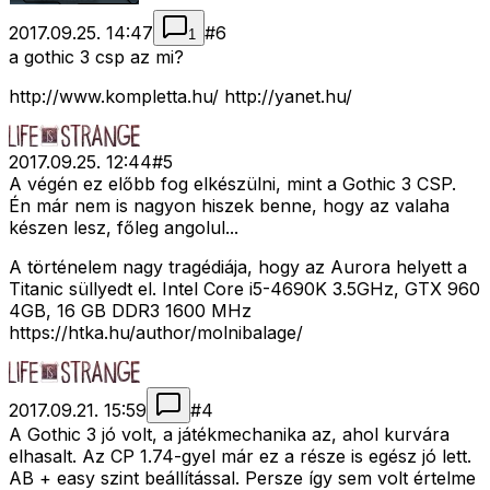
2017.09.25. 14:47
#
6
1
a gothic 3 csp az mi?
http://www.kompletta.hu/ http://yanet.hu/
2017.09.25. 12:44
#
5
A végén ez előbb fog elkészülni, mint a Gothic 3 CSP.
Én már nem is nagyon hiszek benne, hogy az valaha
készen lesz, főleg angolul...
A történelem nagy tragédiája, hogy az Aurora helyett a
Titanic süllyedt el. Intel Core i5-4690K 3.5GHz, GTX 960
4GB, 16 GB DDR3 1600 MHz
https://htka.hu/author/molnibalage/
2017.09.21. 15:59
#
4
A Gothic 3 jó volt, a játékmechanika az, ahol kurvára
elhasalt. Az CP 1.74-gyel már ez a része is egész jó lett.
AB + easy szint beállítással. Persze így sem volt értelme