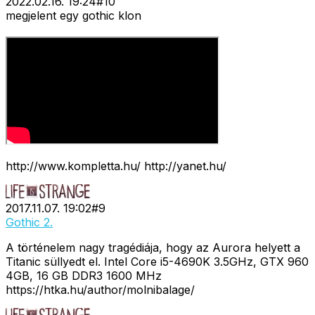
2022.02.16. 19:24
#
10
megjelent egy gothic klon
http://www.kompletta.hu/ http://yanet.hu/
2017.11.07. 19:02
#
9
Gothic 2.
A történelem nagy tragédiája, hogy az Aurora helyett a
Titanic süllyedt el. Intel Core i5-4690K 3.5GHz, GTX 960
4GB, 16 GB DDR3 1600 MHz
https://htka.hu/author/molnibalage/