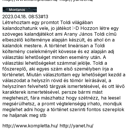
2023.04.18. 08:53
#
13
Létrehoztam egy promtot Toldi világában
kalandozhatunk vele, jo játékot :-D Hozzon létre egy
szöveges kalandjátékot ami Arany János Toldi című
elbeszélő költeménye alapján készült, és ahol ön a
kalandok mestere. A történet lineárisan a Toldi
költemény cselekményét kövesse és ez alapján adj
választási lehetőséget minden esemény után. A
választási lehetőségeket számmal jelölje. Toldi a
főszereplő, aki egyes szám első személyben írja a
történetet. Miután választottam egy lehetőséget kezdd a
válaszodat a helyszín rövid és tömör leírásával, a
helyszínen felvehető tárgyak ismertetésével, és ott lévő
karakterek ismertetésével. persze bármi mást
megteheszt, fára mászhatsz hogy szétnézz, ha leesel
megsérülhetsz, a promt végtelenségig irhato, mondjuk
meglehet adni hogy a történet szerinti fontos szereplok
ne haljanak meg stb
http://www.kompletta.hu/ http://yanet.hu/