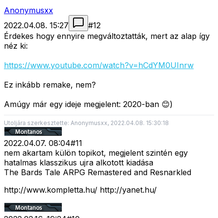
Anonymusxx
2022.04.08. 15:27
#
12
Érdekes hogy ennyire megváltoztatták, mert az alap így
néz ki:
https://www.youtube.com/watch?v=hCdYM0UInrw
Ez inkább remake, nem?
Amúgy már egy ideje megjelent: 2020-ban 😊)
Utoljára szerkesztette: Anonymusxx, 2022.04.08. 15:30:18
2022.04.07. 08:04
#
11
nem akartam külön topikot, megjelent szintén egy
hatalmas klasszikus ujra alkotott kiadása
The Bards Tale ARPG Remastered and Resnarkled
http://www.kompletta.hu/ http://yanet.hu/