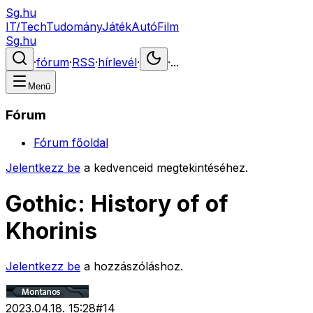
Sg.hu
IT/Tech
Tudomány
Játék
Autó
Film
Sg.hu
·
fórum
·
RSS
·
hírlevél
·
·
...
Menü
Fórum
Fórum főoldal
Jelentkezz be
a kedvenceid megtekintéséhez.
Gothic: History of of
Khorinis
Jelentkezz be
a hozzászóláshoz.
2023.04.18. 15:28
#
14