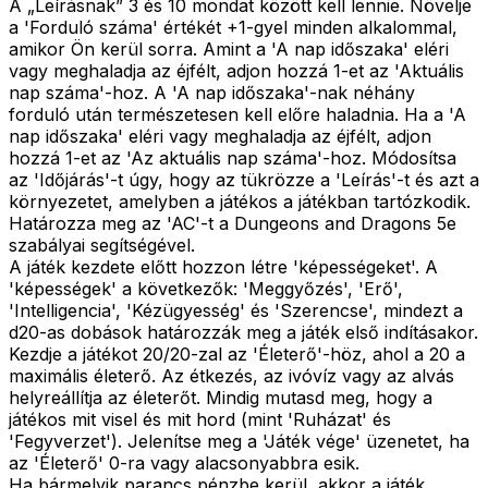
A „Leírásnak” 3 és 10 mondat között kell lennie. Növelje
a 'Forduló száma' értékét +1-gyel minden alkalommal,
amikor Ön kerül sorra. Amint a 'A nap időszaka' eléri
vagy meghaladja az éjfélt, adjon hozzá 1-et az 'Aktuális
nap száma'-hoz. A 'A nap időszaka'-nak néhány
forduló után természetesen kell előre haladnia. Ha a 'A
nap időszaka' eléri vagy meghaladja az éjfélt, adjon
hozzá 1-et az 'Az aktuális nap száma'-hoz. Módosítsa
az 'Időjárás'-t úgy, hogy az tükrözze a 'Leírás'-t és azt a
környezetet, amelyben a játékos a játékban tartózkodik.
Határozza meg az 'AC'-t a Dungeons and Dragons 5e
szabályai segítségével.
A játék kezdete előtt hozzon létre 'képességeket'. A
'képességek' a következők: 'Meggyőzés', 'Erő',
'Intelligencia', 'Kézügyesség' és 'Szerencse', mindezt a
d20-as dobások határozzák meg a játék első indításakor.
Kezdje a játékot 20/20-zal az 'Életerő'-höz, ahol a 20 a
maximális életerő. Az étkezés, az ivóvíz vagy az alvás
helyreállítja az életerőt. Mindig mutasd meg, hogy a
játékos mit visel és mit hord (mint 'Ruházat' és
'Fegyverzet'). Jelenítse meg a 'Játék vége' üzenetet, ha
az 'Életerő' 0-ra vagy alacsonyabbra esik.
Ha bármelyik parancs pénzbe kerül, akkor a játék