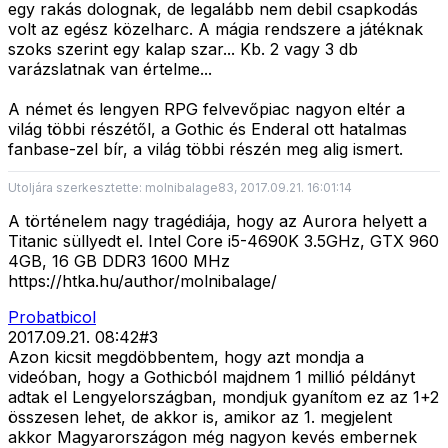
egy rakás dolognak, de legalább nem debil csapkodás
volt az egész közelharc. A mágia rendszere a játéknak
szoks szerint egy kalap szar... Kb. 2 vagy 3 db
varázslatnak van értelme...
A német és lengyen RPG felvevőpiac nagyon eltér a
világ többi részétől, a Gothic és Enderal ott hatalmas
fanbase-zel bír, a világ többi részén meg alig ismert.
Utoljára szerkesztette: molnibalage83, 2017.09.21. 16:01:14
A történelem nagy tragédiája, hogy az Aurora helyett a
Titanic süllyedt el. Intel Core i5-4690K 3.5GHz, GTX 960
4GB, 16 GB DDR3 1600 MHz
https://htka.hu/author/molnibalage/
Probatbicol
2017.09.21. 08:42
#
3
Azon kicsit megdöbbentem, hogy azt mondja a
videóban, hogy a Gothicból majdnem 1 millió példányt
adtak el Lengyelországban, mondjuk gyanítom ez az 1+2
összesen lehet, de akkor is, amikor az 1. megjelent
akkor Magyarországon még nagyon kevés embernek