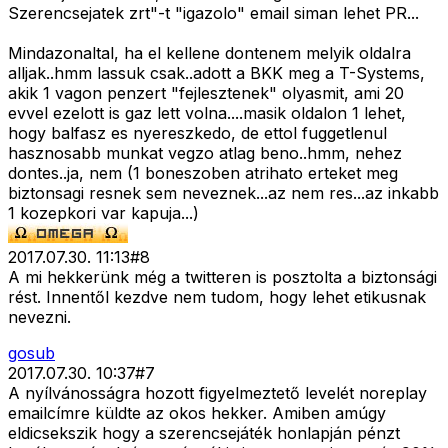
Szerencsejatek zrt"-t "igazolo" email siman lehet PR...
Mindazonaltal, ha el kellene dontenem melyik oldalra
alljak..hmm lassuk csak..adott a BKK meg a T-Systems,
akik 1 vagon penzert "fejlesztenek" olyasmit, ami 20
evvel ezelott is gaz lett volna....masik oldalon 1 lehet,
hogy balfasz es nyereszkedo, de ettol fuggetlenul
hasznosabb munkat vegzo atlag beno..hmm, nehez
dontes..ja, nem (1 boneszoben atrihato erteket meg
biztonsagi resnek sem neveznek...az nem res...az inkabb
1 kozepkori var kapuja...)
2017.07.30. 11:13
#
8
A mi hekkerünk még a twitteren is posztolta a biztonsági
rést. Innentől kezdve nem tudom, hogy lehet etikusnak
nevezni.
gosub
2017.07.30. 10:37
#
7
A nyílvánosságra hozott figyelmeztető levelét noreplay
emailcímre küldte az okos hekker. Amiben amúgy
eldicsekszik hogy a szerencsejáték honlapján pénzt