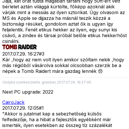
Jaja, két órát tudta magában tartani hogy 50ft-ért vett
bérletet aztán világgá kürtölte, főképp azoknál akik
várják mint a messiás az ilyen sztorikat. Úgy olvasom az
MS és Apple se dijjazza ha másnál teszik közzé a
biztonsági résüket, gondolom aztat ők is ugyan így
feljelentik. Fenét etikus hekker az ilyen, egy sunyi kis
csávó, a zindex és társai próbál belőle etikus hekkerhőst
csinálni.
2017.07.29. 16:27
#
3
Kár ,hogy az nem volt ilyen amikor szóltam nekik ,hogy
más régióból vásárolva sokkal olcsobban szerzik be a
népek a Tomb Raidert mára gazdag lennék 😞
Utoljára szerkesztette: grebber, 2017.07.29. 16:27:46
Next PC upgrade: 2022
CairoJack
2017.07.29. 12:05
#
1
"Akkor is jutalmat kap a sebezhetőség külsős
felfedezője, ha a hibát a fejlesztők egyébként már
ismerték, ilyen esetekben az összeg tíz százalékát