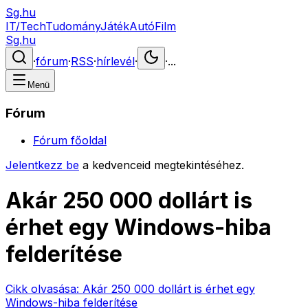
Sg.hu
IT/Tech
Tudomány
Játék
Autó
Film
Sg.hu
·
fórum
·
RSS
·
hírlevél
·
·
...
Menü
Fórum
Fórum főoldal
Jelentkezz be
a kedvenceid megtekintéséhez.
Akár 250 000 dollárt is
érhet egy Windows-hiba
felderítése
Cikk olvasása:
Akár 250 000 dollárt is érhet egy
Windows-hiba felderítése