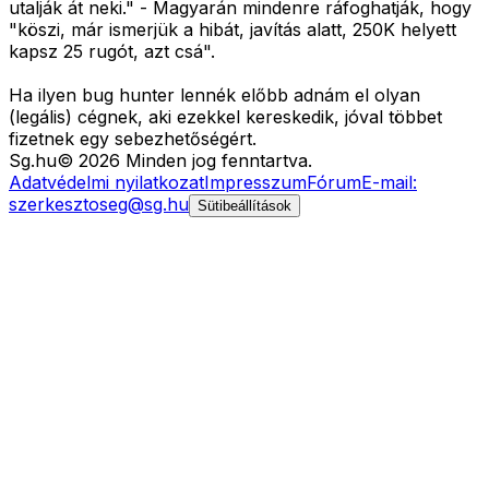
utalják át neki." - Magyarán mindenre ráfoghatják, hogy
"köszi, már ismerjük a hibát, javítás alatt, 250K helyett
kapsz 25 rugót, azt csá".
Ha ilyen bug hunter lennék előbb adnám el olyan
(legális) cégnek, aki ezekkel kereskedik, jóval többet
fizetnek egy sebezhetőségért.
Sg
.hu
©
2026
Minden jog fenntartva.
Adatvédelmi nyilatkozat
Impresszum
Fórum
E-mail:
szerkesztoseg@sg.hu
Sütibeállítások