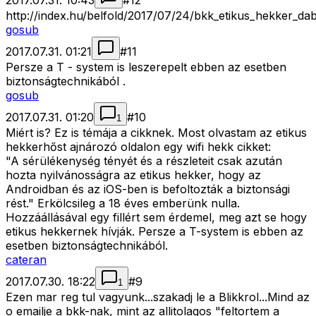
2017.07.31. 10:43
#
12
http://index.hu/belfold/2017/07/24/bkk_etikus_hekker_da
gosub
2017.07.31. 01:21
#
11
Persze a T - system is leszerepelt ebben az esetben
biztonságtechnikából .
gosub
2017.07.31. 01:20
#
10
1
Miért is? Ez is témája a cikknek. Most olvastam az etikus
hekkerhőst ajnározó oldalon egy wifi hekk cikket:
"A sérülékenység tényét és a részleteit csak azután
hozta nyilvánosságra az etikus hekker, hogy az
Androidban és az iOS-ben is befoltozták a biztonsági
rést." Erkölcsileg a 18 éves emberünk nulla.
Hozzáállásával egy fillért sem érdemel, meg azt se hogy
etikus hekkernek hívják. Persze a T-system is ebben az
esetben biztonságtechnikából.
cateran
2017.07.30. 18:22
#
9
1
Ezen mar reg tul vagyunk...szakadj le a Blikkrol...Mind az
o emailje a bkk-nak, mint az allitolagos "feltortem a