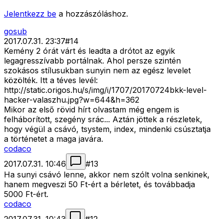
Jelentkezz be
a hozzászóláshoz.
gosub
2017.07.31. 23:37
#
14
Kemény 2 órát várt és leadta a drótot az egyik
legagresszívabb portálnak. Ahol persze szintén
szokásos stílusukban sunyin nem az egész levelet
közölték. Itt a téves levél:
http://static.origos.hu/s/img/i/1707/20170724bkk-level-
hacker-valaszhu.jpg?w=644&h=362
Mikor az első rövid hírt olvastam még engem is
felháborított, szegény srác... Aztán jöttek a részletek,
hogy végül a csávó, tsystem, index, mindenki csúsztatja
a történetet a maga javára.
codaco
2017.07.31. 10:46
#
13
Ha sunyi csávó lenne, akkor nem szólt volna senkinek,
hanem megveszi 50 Ft-ért a bérletet, és továbbadja
5000 Ft-ért.
codaco