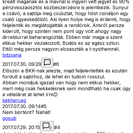
kreált magának és a mávnál is ingyen vett jegyet és 90%
pénzvisszaosztós közbeszerzésre is jelentkezik. Sunyul
a csávó, a sajtója meg csúsztat, hogy hőst csináljon egy
csaló ügyeskedőből. Aki ilyen hülye meg is érdemli, hogy
feljelentik és meglátogatták a rendőrök. Amiről persze
kiderült, hogy szintén nem pont úgy volt ahogy nagy
dirreldurral beharangozták. Ebben már maga a szent
etikus hekker viszakozott. Büdös ez az egész sztori.
Ettől még persze nagyon elcseszték a t-systhemnél.
bdzsana
2017.07.30. 09:29
#
6
Először a BKK-nak jelezte, majd feljelentették és ezután
fordult a sajtóhoz, de lehet én tudom rosszul.
Abban mondjuk igazad van hogy nem etikus hekker,
mert még csak hekkelésnek sem mondtható ha csak úgy
a vételárat át lehet írni😊
kékherceg
2017.07.30. 09:14
#
5
Nem börtönt? Nahát!
gosub
2017.07.29. 20:15
#
4
2