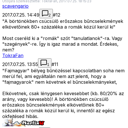
Utoljára szerkesztette: TokraFan, 2017.07.25. 18:15:23
scavengario
2017.07.25. 14:49
#
12
2
"A börtönökben csücsülő erőszakos bűncselekmények
elkövetőinek 80+ százaléka a romák közül kerül ki"
Most cseréld ki a "romák" szót "tanulatlanok"-ra. Vagy
"szegények"-re. Így is igaz marad a mondat. Érdekes,
nem?
TokraFan
2017.07.25. 13:55
#
11
1
"Fajmagyar" bélyeg bűnözéssel kapcsolatban soha nem
merül fel, ami egyáltalán nem azt jelenti, hogy a
"fajmagyarok" nem követnek el bűncselekmányeket,
Elkövetnek, csak lénygesen kevesebbet (kb. 80/20% az
arány, vagy kevesebb)! A börtönökben csücsülő
erőszakos bűncselekmények elkövetőinek 80+
százaléka a romák közül kerül ki, innentől az egész
okfejtésed hibás.