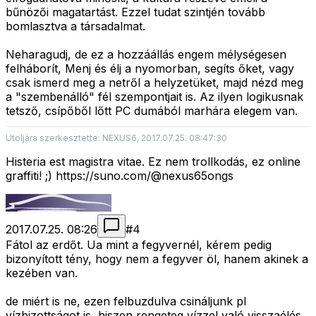
bűnözői magatartást. Ezzel tudat szintjén tovább
bomlasztva a társadalmat.
Neharagudj, de ez a hozzáállás engem mélységesen
felháborít, Menj és élj a nyomorban, segíts őket, vagy
csak ismerd meg a netről a helyzetüket, majd nézd meg
a "szembenálló" fél szempontjait is. Az ilyen logikusnak
tetsző, csípőből lőtt PC dumából marhára elegem van.
Utoljára szerkesztette: NEXUS6, 2017.07.25. 08:47:30
Histeria est magistra vitae. Ez nem trollkodás, ez online
graffiti! ;) https://suno.com/@nexus65ongs
2017.07.25. 08:26
#
4
Fátol az erdőt. Ua mint a fegyvernél, kérem pedig
bizonyított tény, hogy nem a fegyver öl, hanem akinek a
kezében van.
de miért is ne, ezen felbuzdulva csináljunk pl
vízbizottságot is, hiszen rengeteg vízzel való visszaélés,