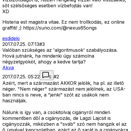
sőt szélsőséges esetben vízbefojtás van!
XD
Histeria est magistra vitae. Ez nem trollkodás, ez online
graffiti! ;) https://suno.com/@nexus65ongs
esdideki
2017.07.25. 07:13
#
3
Valóban szükséges az 'algoritmusok' szabályozása.
Hová jutnánk, ha mindenki úgy számolna
négyzetgyököt, ahogy a kedve tartja?
Akva
2017.07.25. 05:22
#
2
5
Azért, mert a származást AKKOR jelölik, ha pl. az illető
néger. "Nem néger" származást nem jelölnek, az USA-
ban nincs is neve, a "jenki" szót az usákok nem
használják.
Nálunk is így van, a csokitolvaj cigányról minden
kommentben dől a cigányozás, de Lagzi Lajcsit is
cigányozzák, miközben a "sváb" szó nem hangzik el az
ő ügyével kapcsolatban, ezért az ő sarát is a cigányokra