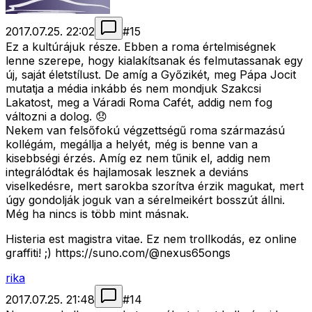
2017.07.25. 22:02
#
15
Ez a kultúrájuk része. Ebben a roma értelmiségnek
lenne szerepe, hogy kialakítsanak és felmutassanak egy
új, saját életstílust. De amíg a Győzikét, meg Pápa Jocit
mutatja a média inkább és nem mondjuk Szakcsi
Lakatost, meg a Váradi Roma Cafét, addig nem fog
változni a dolog. 😞
Nekem van felsőfokú végzettségű roma származású
kollégám, megállja a helyét, még is benne van a
kisebbségi érzés. Amíg ez nem tűnik el, addig nem
integrálódtak és hajlamosak lesznek a deviáns
viselkedésre, mert sarokba szorítva érzik magukat, mert
úgy gondolják joguk van a sérelmeikért bosszút állni.
Még ha nincs is több mint másnak.
Histeria est magistra vitae. Ez nem trollkodás, ez online
graffiti! ;) https://suno.com/@nexus65ongs
rika
2017.07.25. 21:48
#
14