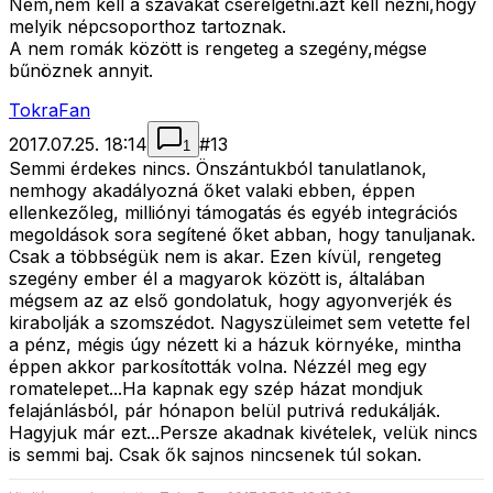
Nem,nem kell a szavakat cserélgetni.azt kell nézni,hogy
melyik népcsoporthoz tartoznak.
A nem romák között is rengeteg a szegény,mégse
bűnöznek annyit.
TokraFan
2017.07.25. 18:14
#
13
1
Semmi érdekes nincs. Önszántukból tanulatlanok,
nemhogy akadályozná őket valaki ebben, éppen
ellenkezőleg, milliónyi támogatás és egyéb integrációs
megoldások sora segítené őket abban, hogy tanuljanak.
Csak a többségük nem is akar. Ezen kívül, rengeteg
szegény ember él a magyarok között is, általában
mégsem az az első gondolatuk, hogy agyonverjék és
kirabolják a szomszédot. Nagyszüleimet sem vetette fel
a pénz, mégis úgy nézett ki a házuk környéke, mintha
éppen akkor parkosították volna. Nézzél meg egy
romatelepet...Ha kapnak egy szép házat mondjuk
felajánlásból, pár hónapon belül putrivá redukálják.
Hagyjuk már ezt...Persze akadnak kivételek, velük nincs
is semmi baj. Csak ők sajnos nincsenek túl sokan.