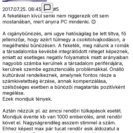
2017.07.25. 08:45
#
5
A feketéken kívül senki nem niggerezik ott sem
mostanában, mert anyira PC mindenki. 😊
A cigánybűnözés, ami ugye hatóságilag be lett tiltva, fő
jellemzője, hogy azért túlmegy a csokitolvajkodáson, a
megélhetési bűnözésen. A feketék, meg nálunk a romák
a társadalomba kevésbé integrálódott réteget képeznek,
emiatt az esetleges negatív folyamatok miatt arányaiban
nagyobb számba kerülnek a társadalom perifériájára,
kerülnek szembe egzisztenciális problémákkal. Önálló
kultúrával rendelkeznek, amelynek fontos része a
számkivetettség érzése, annak kompenzálása,
szélsőséges esetben a bűnözői magatartás pozitívként
megélése.
Ezek mondjuk tények.
Aztán nézzük pl. az amcsi rendőri túlkapások esetét.
Mondjuk évente kb van 1000 emberölés, amit rendőr
követ el. Nagyságrendileg asszem stimmel a szám.
Ehhez képest max pár tucat rendőr esik áldozatul a