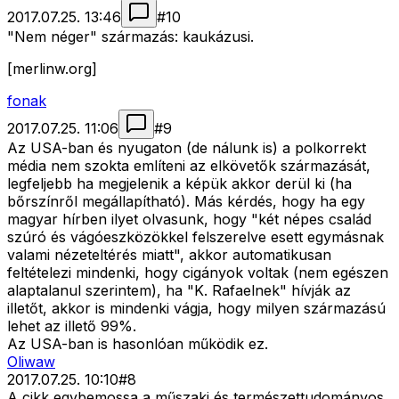
2017.07.25. 13:46
#
10
"Nem néger" származás: kaukázusi.
[merlinw.org]
fonak
2017.07.25. 11:06
#
9
Az USA-ban és nyugaton (de nálunk is) a polkorrekt
média nem szokta említeni az elkövetők származását,
legfeljebb ha megjelenik a képük akkor derül ki (ha
bőrszínről megállapítható). Más kérdés, hogy ha egy
magyar hírben ilyet olvasunk, hogy "két népes család
szúró és vágóeszközökkel felszerelve esett egymásnak
valami nézeteltérés miatt", akkor automatikusan
feltételezi mindenki, hogy cigányok voltak (nem egészen
alaptalanul szerintem), ha "K. Rafaelnek" hívják az
illetőt, akkor is mindenki vágja, hogy milyen származású
lehet az illető 99%.
Az USA-ban is hasonlóan működik ez.
Oliwaw
2017.07.25. 10:10
#
8
A cikk egybemossa a műszaki és természettudományos