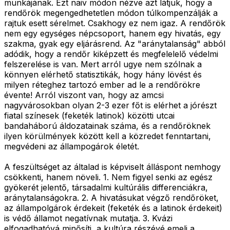
munkájának. Ezt naiv módon nézve azt látjuk, hogy a
rendőrök megengedhetetlen módon túlkompenzálják a
rajtuk esett sérelmet. Csakhogy ez nem igaz. A rendőrök
nem egy egységes népcsoport, hanem egy hivatás, egy
szakma, gyak egy eljárásrend. Az "aránytalanság" abból
adódik, hogy a rendőr kiképzett és megfelelelő védelmi
felszerelése is van. Mert arról ugye nem szólnak a
könnyen elérhető statisztikák, hogy hány lövést és
milyen réteghez tartozó ember ad le a rendőrökre
évente! Arról viszont van, hogy az amcsi
nagyvárosokban olyan 2-3 ezer főt is elérhet a jórészt
fiatal színesek (feketék latinok) közötti utcai
bandaháború áldozatainak száma, és a rendőröknek
ilyen körülmények között kell a közredet fenntartani,
megvédeni az állampogárok életét.
A feszültséget az általad is képviselt álláspont nemhogy
csökkenti, hanem növeli. 1. Nem figyel senki az egész
gyökerét jelentő, társadalmi kultúrális differenciákra,
aránytalanságokra. 2. A hivatásukat végző rendőröket,
az állampolgárok érdekeit (feketék és a latinok érdekeit)
is védő államot negatívnak mutatja. 3. Kvázi
elfogadhatóvá minősíti, a kultúra részévé emeli a