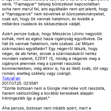
verik. "Fajmagyar" bélyeg bűnözéssel kapcsolatban
soha nem merül fel, ami egyáltalán nem azt jelenti, hogy
a "fajmagyarok" nem követnek el bűncselekmányeket,
csak azt, hogy ők vannak hatalmon, és kivédik a
milliárdos csalások és sikkasztások vádját.
Azért persze tudjuk, hogy Mészáros Lőrinc nagyobb
svihák, mint az egész hazai cigányság együttvéve. De
hát ők vannak hatalmon, neki szabad. Ja! Milyen
származású egyáltalán? Egy négerről látszik, hogy
néger, de aki fehér, annak a származásáról nehéz
mondani valamit, EZÉRT IS, mindig a négerek meg a
cigányok jelennek meg a szemét rasszista
kommentekben, még akkor is, ha az illető sváb, tót vagy
román, esetleg székely vagy csángó.
TokraFan
2017.07.25. 02:55
#
1
"Szinte biztosan nem a Google mérnöke volt rasszista,
hanem valószínűleg a korábbi keresések alapján
tréningezték így a gépet."
Aha persze, biztosan nem inkább azért, mert a