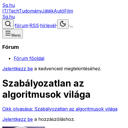
Sg.hu
IT/Tech
Tudomány
Játék
Autó
Film
Sg.hu
·
fórum
·
RSS
·
hírlevél
·
·
...
Menü
Fórum
Fórum főoldal
Jelentkezz be
a kedvenceid megtekintéséhez.
Szabályozatlan az
algoritmusok világa
Cikk olvasása:
Szabályozatlan az algoritmusok világa
Jelentkezz be
a hozzászóláshoz.