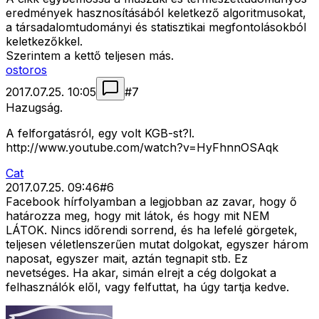
eredmények hasznosításából keletkező algoritmusokat,
a társadalomtudományi és statisztikai megfontolásokból
keletkezőkkel.
Szerintem a kettő teljesen más.
ostoros
2017.07.25. 10:05
#
7
Hazugság.
A felforgatásról, egy volt KGB-st?l.
http://www.youtube.com/watch?v=HyFhnnOSAqk
Cat
2017.07.25. 09:46
#
6
Facebook hírfolyamban a legjobban az zavar, hogy ő
határozza meg, hogy mit látok, és hogy mit NEM
LÁTOK. Nincs időrendi sorrend, és ha lefelé görgetek,
teljesen véletlenszerűen mutat dolgokat, egyszer három
naposat, egyszer mait, aztán tegnapit stb. Ez
nevetséges. Ha akar, simán elrejt a cég dolgokat a
felhasználók elől, vagy felfuttat, ha úgy tartja kedve.