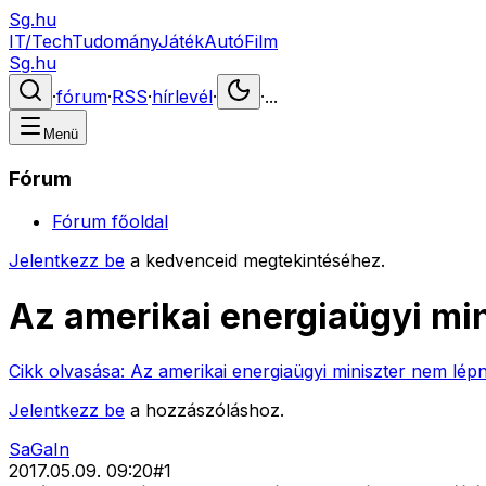
Sg.hu
IT/Tech
Tudomány
Játék
Autó
Film
Sg.hu
·
fórum
·
RSS
·
hírlevél
·
·
...
Menü
Fórum
Fórum főoldal
Jelentkezz be
a kedvenceid megtekintéséhez.
Az amerikai energiaügyi mi
Cikk olvasása:
Az amerikai energiaügyi miniszter nem lép
Jelentkezz be
a hozzászóláshoz.
SaGaIn
2017.05.09. 09:20
#
1