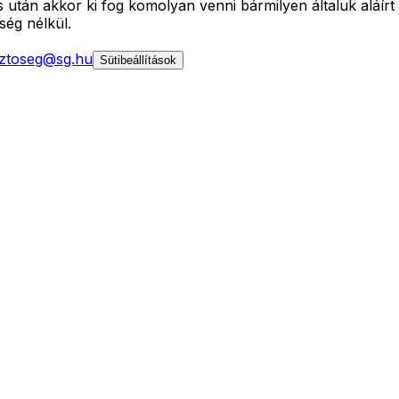
ás után akkor ki fog komolyan venni bármilyen általuk alá
ség nélkül.
ztoseg@sg.hu
Sütibeállítások