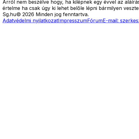
Arról nem beszélve hogy, ha kilépnek egy évvel az aláír
értelme ha csak úgy ki lehet belőle lépni bármilyen veszte
Sg
.hu
©
2026
Minden jog fenntartva.
Adatvédelmi nyilatkozat
Impresszum
Fórum
E-mail:
szerkes