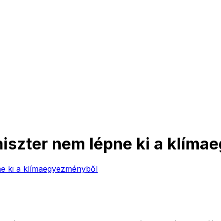
niszter nem lépne ki a klím
ne ki a klímaegyezményből