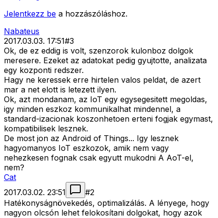
Jelentkezz be
a hozzászóláshoz.
Nabateus
2017.03.03. 17:51
#
3
Ok, de ez eddig is volt, szenzorok kulonboz dolgok
meresere. Ezeket az adatokat pedig gyujtotte, analizata
egy kozponti redszer.
Hagy ne keressek erre hirtelen valos peldat, de azert
mar a net elott is letezett ilyen.
Ok, azt mondanam, az IoT egy egysegesitett megoldas,
igy minden eszkoz kommunikalhat mindennel, a
standard-izacionak koszonhetoen erteni fogjak egymast,
kompatibilisek lesznek.
De most jon az Android of Things... Igy lesznek
hagyomanyos IoT eszkozok, amik nem vagy
nehezkesen fognak csak egyutt mukodni A AoT-el,
nem?
Cat
2017.03.02. 23:51
#
2
Hatékonyságnövekedés, optimalizálás. A lényege, hogy
nagyon olcsón lehet felokosítani dolgokat, hogy azok