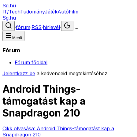
Sg.hu
IT/Tech
Tudomány
Játék
Autó
Film
Sg.hu
·
fórum
·
RSS
·
hírlevél
·
·
...
Menü
Fórum
Fórum főoldal
Jelentkezz be
a kedvenceid megtekintéséhez.
Android Things-
támogatást kap a
Snapdragon 210
Cikk olvasása:
Android Things-támogatást kap a
Snapdragon 210