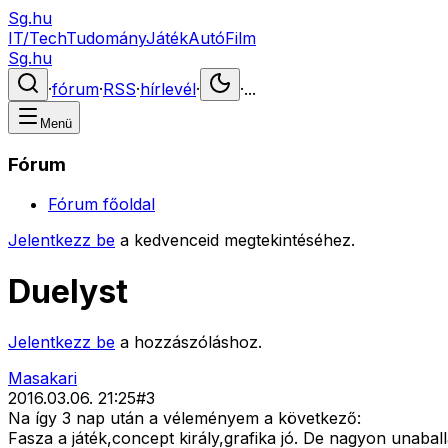
Sg.hu
IT/Tech
Tudomány
Játék
Autó
Film
Sg.hu
·
fórum
·
RSS
·
hírlevél
·
·
...
Menü
Fórum
Fórum főoldal
Jelentkezz be
a kedvenceid megtekintéséhez.
Duelyst
Jelentkezz be
a hozzászóláshoz.
Masakari
2016.03.06. 21:25
#
3
Na így 3 nap után a véleményem a következő:
Fasza a játék,concept király,grafika jó. De nagyon unab