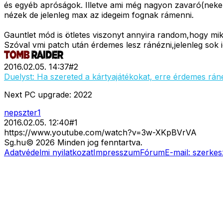
és egyéb apróságok. Illetve ami még nagyon zavaró(nekem)
nézek de jelenleg max az idegeim fognak rámenni.
Gauntlet mód is ötletes viszonyt annyira random,hogy mi
Szóval vmi patch után érdemes lesz ránézni,jelenleg sok 
2016.02.05. 14:37
#
2
Duelyst: Ha szereted a kártyajátékokat, erre érdemes rán
Next PC upgrade: 2022
nepszter1
2016.02.05. 12:40
#
1
https://www.youtube.com/watch?v=3w-XKpBVrVA
Sg
.hu
©
2026
Minden jog fenntartva.
Adatvédelmi nyilatkozat
Impresszum
Fórum
E-mail:
szerkes