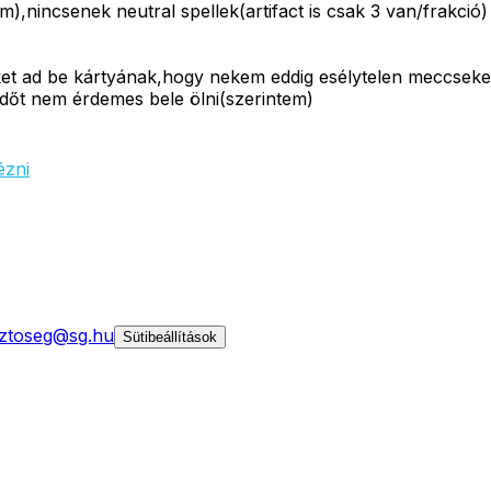
,nincsenek neutral spellek(artifact is csak 3 van/frakció)
ket ad be kártyának,hogy nekem eddig esélytelen meccseket
időt nem érdemes bele ölni(szerintem)
ézni
ztoseg@sg.hu
Sütibeállítások