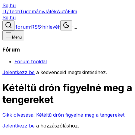
Sg.hu
IT/Tech
Tudomány
Játék
Autó
Film
Sg.hu
·
fórum
·
RSS
·
hírlevél
·
·
...
Menü
Fórum
Fórum főoldal
Jelentkezz be
a kedvenceid megtekintéséhez.
Kétéltű drón figyelné meg a
tengereket
Cikk olvasása:
Kétéltű drón figyelné meg a tengereket
Jelentkezz be
a hozzászóláshoz.