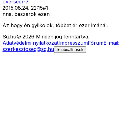
overseer-7
2015.08.24. 22:15
#
1
nna. beszarok ezen
Az hogy én gyilkolok, többet ér ezer imánál.
Sg
.hu
©
2026
Minden jog fenntartva.
Adatvédelmi nyilatkozat
Impresszum
Fórum
E-mail:
szerkesztoseg@sg.hu
Sütibeállítások